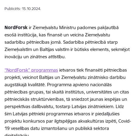
Publicēts: 15.10.2024.
NordForsk
ir Ziemeļvalstu Ministru padomes pakļautībā
esošā institūcija, kas finansē un veicina Ziemeļvalstu
sadarbību pētniecības jomā. Sadarbība pētniecībā starp
Ziemeļvalstīm un Baltijas valstīm ir būtisks elements, sekmējot
inovāciju un zinātnes attīstību.
“NordForsk” programmas
ietvaros tiek finansēti pētniecības
projekti, veicinot Baltijas un Ziemeļvalstu zinātnisko darbību
augstākajā kvalitātē. Programma apvieno nacionālās
pētniecības grupas, tai skaitā institūtus, universitātes un citas
pētnieciskās struktūrvienības, tā sniedzot jaunas iespējas un
perspektīvas dalībvalstu, tostarp Latvijas zinātniekiem. Līdz
šim Latvijas pētnieki programmas ietvaros ir piedalījušies
projektu konkursos par ilgtspējīgas akvakultūras izpēti, Covid-
19 veselības datu izmantošanu un publiskā sektora
digitalizāciju.