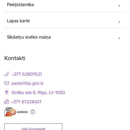
Piekļūstamība
Lapas karte
Sīkdatņu izvēles maiņa
Kontakti
+371 62801521
E-pasts:
pasts@lzp.gov.lv
Smilšu iela 8, Rīga, LV-1050
+371 67228421
Visi kontakti