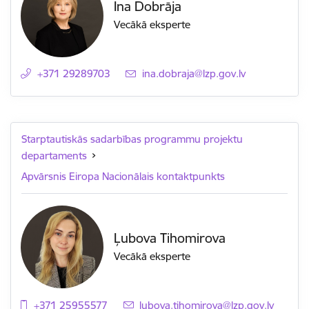
Ina Dobrāja
Vecākā eksperte
+371 29289703
E-pasts:
ina.dobraja@lzp.gov.lv
Starptautiskās sadarbības programmu projektu
departaments
Apvārsnis Eiropa Nacionālais kontaktpunkts
Ļubova Tihomirova
Vecākā eksperte
+371 25955577
E-pasts:
lubova.tihomirova@lzp.gov.lv