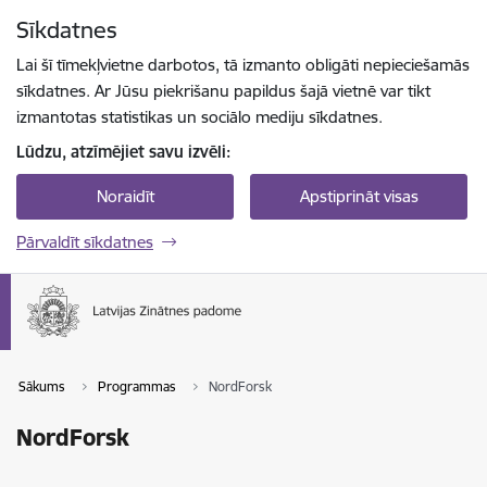
Pāriet uz lapas saturu
Sīkdatnes
Spied
lai meklētu
Enter
Lai šī tīmekļvietne darbotos, tā izmanto obligāti nepieciešamās
sīkdatnes. Ar Jūsu piekrišanu papildus šajā vietnē var tikt
izmantotas statistikas un sociālo mediju sīkdatnes.
Lūdzu, atzīmējiet savu izvēli:
Noraidīt
Apstiprināt visas
Pārvaldīt sīkdatnes
Sākums
Programmas
NordForsk
NordForsk