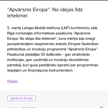
"Apvārsnis Eiropa": No idejas līdz
ietekmei
5. martā Latvijas Mobilā telefona (LMT) konferenču zālē,
Rīgā norisinājās informatīvais pasākums "Apvārsnis
Eiropa: No idejas līdz ietekmei", kura mērķis bija sniegt
jaunpienācējiem visaptverošu ieskatu Eiropas Savienības
pētniecības un inovāciju programmā "Apvārsnis Eiropa".
Pasākumā piedalījās 50 dalībnieki – gan zinātniskās
institūcijas, gan uzņēmēji un inovāciju ekosistēmas
pārstāvji, kuri guva padziļinātu izpratni par programmas
iespējām un finansējuma instrumentiem.
Plašāk
Apvārsnis Eiropa