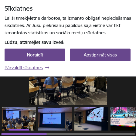
Pāriet uz lapas saturu
Sīkdatnes
1 / 11
Spied
lai meklētu
Enter
Lai šī tīmekļvietne darbotos, tā izmanto obligāti nepieciešamās
sīkdatnes. Ar Jūsu piekrišanu papildus šajā vietnē var tikt
izmantotas statistikas un sociālo mediju sīkdatnes.
Lūdzu, atzīmējiet savu izvēli:
Noraidīt
Apstiprināt visas
Pārvaldīt sīkdatnes