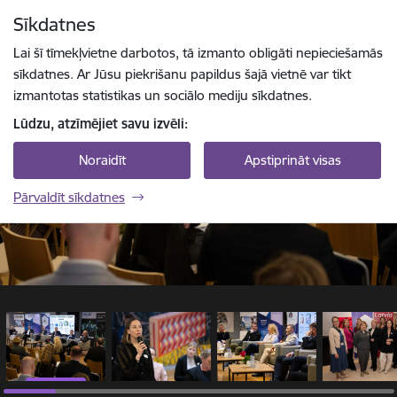
Pāriet uz lapas saturu
Sīkdatnes
1 / 28
Spied
lai meklētu
Enter
Lai šī tīmekļvietne darbotos, tā izmanto obligāti nepieciešamās
sīkdatnes. Ar Jūsu piekrišanu papildus šajā vietnē var tikt
izmantotas statistikas un sociālo mediju sīkdatnes.
Lūdzu, atzīmējiet savu izvēli:
Noraidīt
Apstiprināt visas
Pārvaldīt sīkdatnes