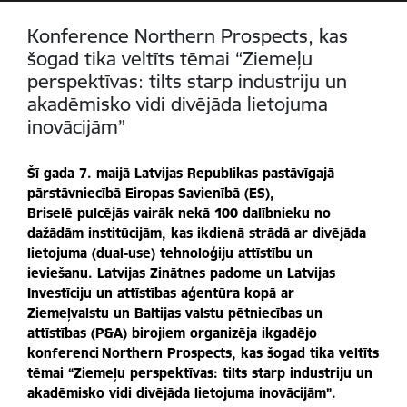
Konference Northern Prospects, kas
šogad tika veltīts tēmai “Ziemeļu
perspektīvas: tilts starp industriju un
akadēmisko vidi divējāda lietojuma
inovācijām”
Šī gada 7. maijā Latvijas Republikas pastāvīgajā
pārstāvniecībā Eiropas Savienībā (ES),
Briselē pulcējās vairāk nekā 100 dalībnieku no
dažādām institūcijām, kas ikdienā strādā ar divējāda
lietojuma (dual-use) tehnoloģiju attīstību un
ieviešanu. Latvijas Zinātnes padome un Latvijas
Investīciju un attīstības aģentūra kopā ar
Ziemeļvalstu un Baltijas valstu pētniecības un
attīstības (P&A) birojiem organizēja ikgadējo
konferenci Northern Prospects, kas šogad tika veltīts
tēmai “Ziemeļu perspektīvas: tilts starp industriju un
akadēmisko vidi divējāda lietojuma inovācijām”.