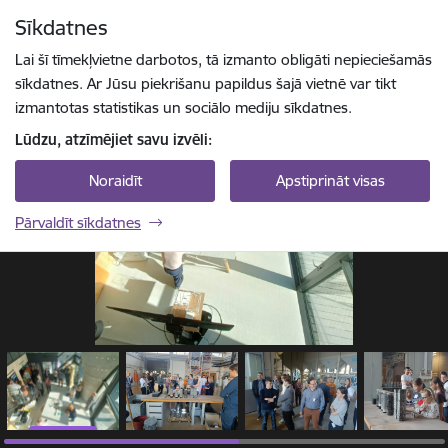
Pāriet uz lapas saturu
Sīkdatnes
1 / 7
Spied
lai meklētu
Enter
Lai šī tīmekļvietne darbotos, tā izmanto obligāti nepieciešamās
sīkdatnes. Ar Jūsu piekrišanu papildus šajā vietnē var tikt
izmantotas statistikas un sociālo mediju sīkdatnes.
Lūdzu, atzīmējiet savu izvēli:
Noraidīt
Apstiprināt visas
Pārvaldīt sīkdatnes