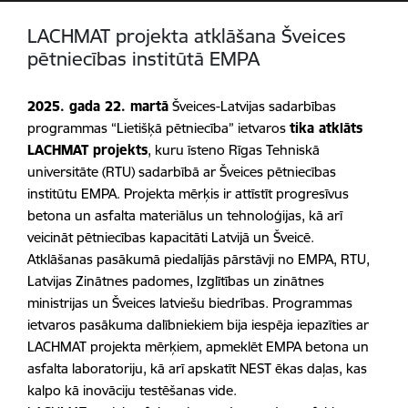
LACHMAT projekta atklāšana Šveices
pētniecības institūtā EMPA
2025. gada 22. martā
Šveices-Latvijas sadarbības
programmas “Lietišķā pētniecība” ietvaros
tika atklāts
LACHMAT projekts
, kuru īsteno Rīgas Tehniskā
universitāte (RTU) sadarbībā ar Šveices pētniecības
institūtu EMPA. Projekta mērķis ir attīstīt progresīvus
betona un asfalta materiālus un tehnoloģijas, kā arī
veicināt pētniecības kapacitāti Latvijā un Šveicē.
Atklāšanas pasākumā piedalījās pārstāvji no EMPA, RTU,
Latvijas Zinātnes padomes, Izglītības un zinātnes
ministrijas un Šveices latviešu biedrības. Programmas
ietvaros pasākuma dalībniekiem bija iespēja iepazīties ar
LACHMAT projekta mērķiem, apmeklēt EMPA betona un
asfalta laboratoriju, kā arī apskatīt NEST ēkas daļas, kas
kalpo kā inovāciju testēšanas vide.