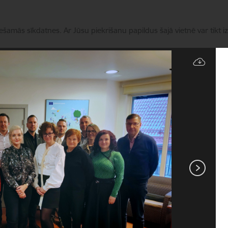
iešamās sīkdatnes. Ar Jūsu piekrišanu papildus šajā vietnē var tikt i
Pārvaldīt sīkdatnes
Programmas
Aktualitātes
Zinātniskā ekspertīze