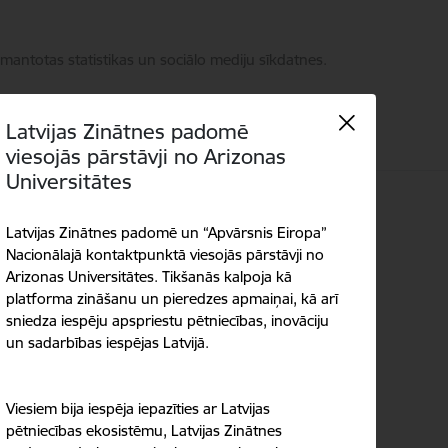
zmantotas statistikas un sociālo mediju sīkdatnes.
Latvijas Zinātnes padomē
viesojās pārstāvji no Arizonas
Universitātes
Kontakti
Language
Meklēt
Piekļūstamība
Latvijas Zinātnes padomē un “Apvārsnis Eiropa”
Nacionālajā kontaktpunktā viesojās pārstāvji no
Arizonas Universitātes. Tikšanās kalpoja kā
platforma zināšanu un pieredzes apmaiņai, kā arī
sniedza iespēju apspriestu pētniecības, inovāciju
un sadarbības iespējas Latvijā.
Viesiem bija iespēja iepazīties ar Latvijas
pētniecības ekosistēmu, Latvijas Zinātnes