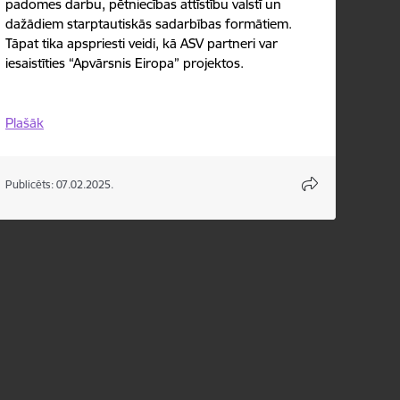
padomes darbu, pētniecības attīstību valstī un
dažādiem starptautiskās sadarbības formātiem.
Tāpat tika apspriesti veidi, kā ASV partneri var
iesaistīties “Apvārsnis Eiropa” projektos.
Plašāk
Publicēts: 07.02.2025.