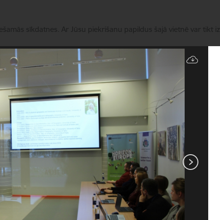
iešamās sīkdatnes. Ar Jūsu piekrišanu papildus šajā vietnē var tikt i
Pārvaldīt sīkdatnes
Programmas
Aktualitātes
Zinātniskā ekspertīze