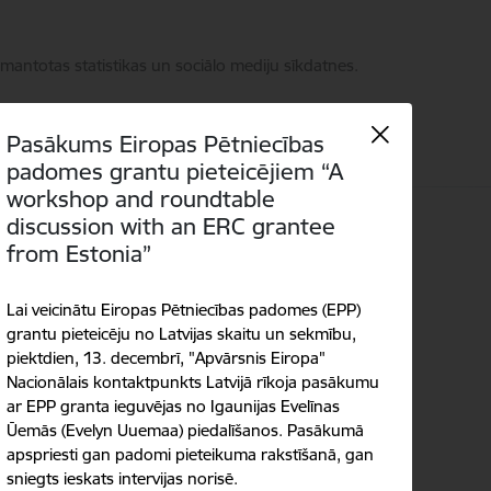
zmantotas statistikas un sociālo mediju sīkdatnes.
Pasākums Eiropas Pētniecības
padomes grantu pieteicējiem “A
workshop and roundtable
discussion with an ERC grantee
Kontakti
Language
Meklēt
Piekļūstamība
from Estonia”
Lai veicinātu Eiropas Pētniecības padomes (EPP)
grantu pieteicēju no Latvijas skaitu un sekmību,
piektdien, 13. decembrī, "Apvārsnis Eiropa"
Nacionālais kontaktpunkts Latvijā rīkoja pasākumu
ar EPP granta ieguvējas no Igaunijas Evelīnas
Ūemās (Evelyn Uuemaa) piedalīšanos. Pasākumā
apspriesti gan padomi pieteikuma rakstīšanā, gan
sniegts ieskats intervijas norisē.