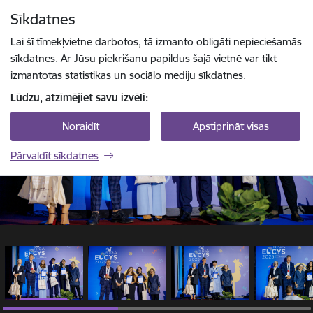
Pāriet uz lapas saturu
Sīkdatnes
1 / 10
Spied
lai meklētu
Enter
Lai šī tīmekļvietne darbotos, tā izmanto obligāti nepieciešamās
sīkdatnes. Ar Jūsu piekrišanu papildus šajā vietnē var tikt
izmantotas statistikas un sociālo mediju sīkdatnes.
Lūdzu, atzīmējiet savu izvēli:
Noraidīt
Apstiprināt visas
Pārvaldīt sīkdatnes