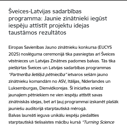
Šveices-Latvijas sadarbības
programma: Jaunie zinātnieki iegūst
iespēju attīstīt projektu idejas
taustāmos rezultātos
Eiropas Savienības Jauno zinātnieku konkursa (EUCYS
2025) noslēguma ceremonijā tika pasniegtas arī Šveices
vēstnieces un Latvijas Zinātnes padomes balvas. Tās tika
piešķirtas Šveices un Latvijas sadarbības programmas
“Partnerība lietišķā pētniecība”
ietvaros sešām jauno
zinātnieku komandām no ASV, Itālijas, Nīderlandes un
Luksemburgas, Dienvidkorejas. Šī iniciatīva sniedz
jaunajiem pētniekiem ne vien iespēju attīstīt savas
zinātniskās idejas, bet arī ļauj programmai izskanēt plašāk
jauniešu auditorijā starptautiskā mērogā.
Balvas laureāti ieguva unikālu iespēju piedalīties
starptautiskā tiešsaistes mācību kursā
“Turning Science