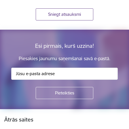
Sniegt atsauksmi
Esi pirmais, kurš uzzina!
Piesakies jaunumu saņemšanai savā e-pastā.
Kājene
Ātrās saites