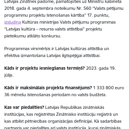
Latvijas Zinātnes padome, pamatojoties uz Ministru kabineta
2018. gada 4. septembra noteikumu Nr. 560 “Valsts pētījumu
programmu projektu īstenošanas kārtība” 17. punktu,
izsludina
Kultūras ministrijas Valsts pētījumu programmas
“Latvijas kultūra – resurss valsts attīstībai” projektu
pieteikumu atklāto konkursu.
Programmas virsmērķis ir Latvijas kultūras attīstība un
efektīva izmantošana Latvijas ilgtspējīgai attīstībai.
Kāds ir projektu iesniegšanas termiņš?
2023. gada 19.
jūlijs.
Kāds ir maksimālais projekta finansējums?
1 333 800 euro
36 mēnešu īstenošanas periodam no valsts budžeta.
Kas var piedalīties?
Latvijas Republikas zinātniskās
institūcijas, kas reģistrētas Zinātnisko institūciju reģistrā un
kas atbilst pētniecības organizācijas definīcijai. Kā sadarbības
partneris var piedalīties arī valsts institūcija, kurai zinātniskās