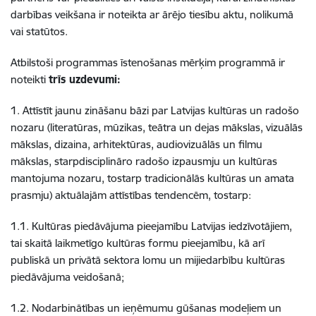
darbības veikšana ir noteikta ar ārējo tiesību aktu, nolikumā
vai statūtos.
Atbilstoši programmas īstenošanas mērķim programmā ir
noteikti
trīs uzdevumi:
1. Attīstīt jaunu zināšanu bāzi par Latvijas kultūras un radošo
nozaru (literatūras, mūzikas, teātra un dejas mākslas, vizuālās
mākslas, dizaina, arhitektūras, audiovizuālās un filmu
mākslas, starpdisciplināro radošo izpausmju un kultūras
mantojuma nozaru, tostarp tradicionālās kultūras un amata
prasmju) aktuālajām attīstības tendencēm, tostarp:
1.1. Kultūras piedāvājuma pieejamību Latvijas iedzīvotājiem,
tai skaitā laikmetīgo kultūras formu pieejamību, kā arī
publiskā un privātā sektora lomu un mijiedarbību kultūras
piedāvājuma veidošanā;
1.2. Nodarbinātības un ieņēmumu gūšanas modeļiem un