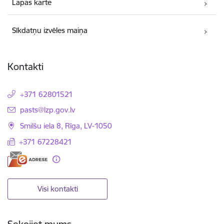
Lapas karte
Sīkdatņu izvēles maiņa
Kontakti
+371 62801521
E-pasts:
pasts@lzp.gov.lv
Smilšu iela 8, Rīga, LV-1050
+371 67228421
Visi kontakti
Sekojiet mums