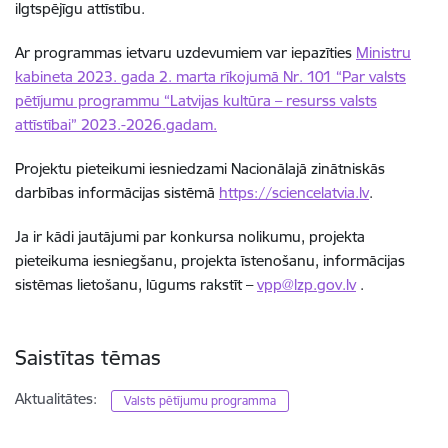
ilgtspējīgu attīstību.
Ar programmas ietvaru uzdevumiem var iepazīties
Ministru
kabineta 2023. gada 2. marta rīkojumā Nr. 101 “Par valsts
pētījumu programmu “Latvijas kultūra – resurss valsts
attīstībai” 2023.-2026.gadam.
Projektu pieteikumi iesniedzami Nacionālajā zinātniskās
darbības informācijas sistēmā
https://sciencelatvia.lv
.
Ja ir kādi jautājumi par k
onkursa nolikumu, projekta
pieteikuma iesniegšanu, projekta īstenošanu, informācijas
sistēmas lietošanu, lūgums rakstīt –
vpp@lzp.gov.lv
.
Saistītas tēmas
Aktualitātes:
Valsts pētījumu programma