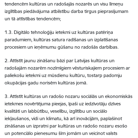
tendencēm kultūras un radošajās nozarēs un visu līmeņu
izglītības piedāvājuma atbilstību darba tirgus pieprasījumam
un tā attīstības tendencēm;
1.3. Digitālo tehnoloģiju ietekmi uz kultūras patēriņa
paradumiem, kultūras satura radīšanas un izplatīšanas
procesiem un ieņēmumu gūšanu no radošās darbības.
2. Attīstīt jaunu zināšanu bāzi par Latvijas kultūras un
radošajām nozarēm nozīmīgiem vēsturiskajiem procesiem ar
paliekošu ietekmi uz mūsdienu kultūru, tostarp padomju
okupācijas gadu norisēm kultūras jomā.
3. Attīstīt kultūras un radošo nozaru sociālās un ekonomiskās
ietekmes novērtējuma pieejas, īpaši uz iedzīvotāju dzīves
kvalitāti un labbūtību, veselību, izglītību un sociālo
iekļaušanos, vidi un klimatu, kā arī inovācijām, paplašinot
zināšanas un izpratni par kultūras un radošo nozaru esošo
un potenciālo pienesumu šīm jomām un veicinot valsts