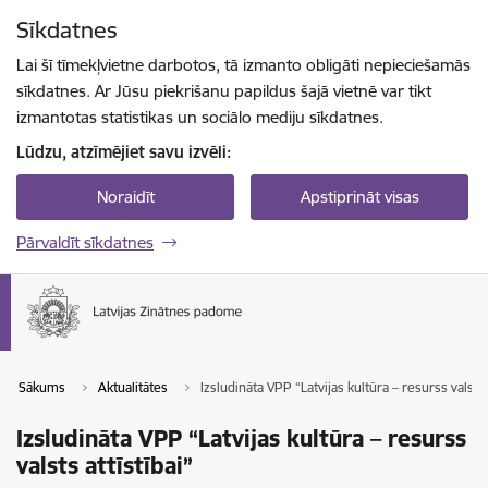
Pāriet uz lapas saturu
Sīkdatnes
Spied
lai meklētu
Enter
Lai šī tīmekļvietne darbotos, tā izmanto obligāti nepieciešamās
sīkdatnes. Ar Jūsu piekrišanu papildus šajā vietnē var tikt
izmantotas statistikas un sociālo mediju sīkdatnes.
Lūdzu, atzīmējiet savu izvēli:
Noraidīt
Apstiprināt visas
Pārvaldīt sīkdatnes
Sākums
Aktualitātes
Izsludināta VPP “Latvijas kultūra – resurss valsts 
Izsludināta VPP “Latvijas kultūra – resurss
valsts attīstībai”