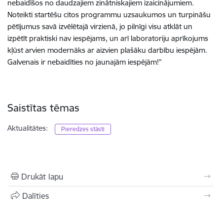
nebaidīšos no daudzajiem zinātniskajiem izaicinājumiem.
Noteikti startēšu citos programmu uzsaukumos un turpināšu
pētījumus savā izvēlētajā virzienā, jo pilnīgi visu atklāt un
izpētīt praktiski nav iespējams, un arī laboratoriju aprīkojums
kļūst arvien modernāks ar aizvien plašāku darbību iespējām.
Galvenais ir nebaidīties no jaunajām iespējām!”
Saistītas tēmas
Aktualitātes:
Pieredzes stāsti
Drukāt lapu
Dalīties