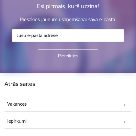
Esi pirmais, kurš uzzina!
Piesakies jaunumu saņemšanai savā e-pastā.
Kājene
Ātrās saites
Vakances
Iepirkumi