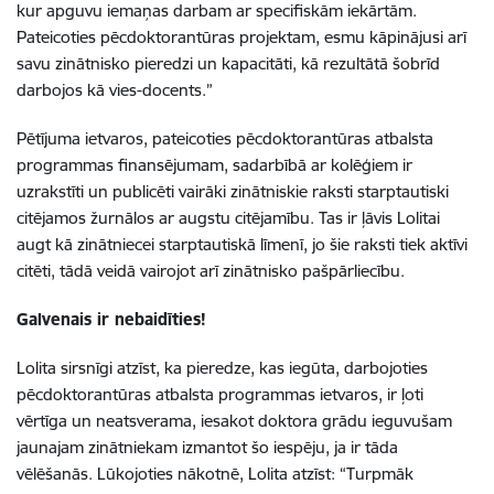
kur apguvu iemaņas darbam ar specifiskām iekārtām.
Pateicoties pēcdoktorantūras projektam, esmu kāpinājusi arī
savu zinātnisko pieredzi un kapacitāti, kā rezultātā šobrīd
darbojos kā vies-docents.”
Pētījuma ietvaros, pateicoties pēcdoktorantūras atbalsta
programmas finansējumam, sadarbībā ar kolēģiem ir
uzrakstīti un publicēti vairāki zinātniskie raksti starptautiski
citējamos žurnālos ar augstu citējamību. Tas ir ļāvis Lolitai
augt kā zinātniecei starptautiskā līmenī, jo šie raksti tiek aktīvi
citēti, tādā veidā vairojot arī zinātnisko pašpārliecību.
Galvenais ir nebaidīties!
Lolita sirsnīgi atzīst, ka pieredze, kas iegūta, darbojoties
pēcdoktorantūras atbalsta programmas ietvaros, ir ļoti
vērtīga un neatsverama, iesakot doktora grādu ieguvušam
jaunajam zinātniekam izmantot šo iespēju, ja ir tāda
vēlēšanās. Lūkojoties nākotnē, Lolita atzīst: “Turpmāk