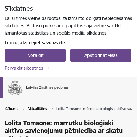
Pāriet uz lapas saturu
Sīkdatnes
Spied
lai meklētu
Enter
Lai šī tīmekļvietne darbotos, tā izmanto obligāti nepieciešamās
sīkdatnes. Ar Jūsu piekrišanu papildus šajā vietnē var tikt
izmantotas statistikas un sociālo mediju sīkdatnes.
Lūdzu, atzīmējiet savu izvēli:
Noraidīt
Apstiprināt visas
Pārvaldīt sīkdatnes
Sākums
Aktualitātes
Lolita Tomsone: mārrutku bioloģiski aktīvo savi
Lolita Tomsone: mārrutku bioloģiski
aktīvo savienojumu pētniecība ar skatu