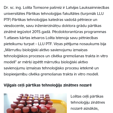
Dr. sc. ing. Lolita Tomsone pašreiz ir Latvijas Lauksaimniecības
universitātes Pārtikas tehnoloģijas fakultātes (turpmāk LLU
PTF) Pārtikas tehnoloģijas katedras vadošā pētniece un
viesdocente, savu inženierzinātņu doktora grādu pārtikas
zinātnē iegūstot 2015.gadā. Pēcdoktorantūras programmas
1.atlases kārtas ietvaros Lolita īstenoja savu pētniecības
pieteikumu turpat – LLU PTF. Viņas pētījuma nosaukums bija
„Mārrutku bioloģiski aktīvo savienojumu izmaiņas
tehnoloģiskos procesos un cilvēka gremošanas trakta in vitro
modelī” ar mērķi izpētīt mārrutku bioloģiski aktīvo
savienojumu izmaiņas tehnoloģisko procesu ietekmē un
biopieejamību cilvēka gremošanas trakta in vitro modelī.
Vijīgais ceļš pārtikas tehnoloģiju zinātnes nozarē
Lolitas ceļš pārtikas
tehnoloģiju zinātnes
nozarē aizsākās,