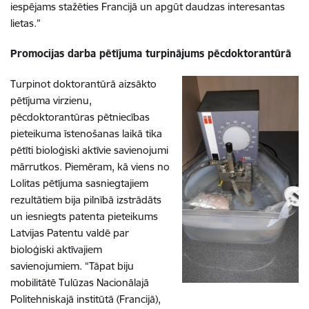
iespējams stažēties Francijā un apgūt daudzas interesantas
lietas.”
Promocijas darba pētījuma turpinājums pēcdoktorantūrā
Turpinot doktorantūrā aizsākto
pētījuma virzienu,
pēcdoktorantūras pētniecības
pieteikuma īstenošanas laikā tika
pētīti bioloģiski aktīvie savienojumi
mārrutkos. Piemēram, kā viens no
Lolitas pētījuma sasniegtajiem
rezultātiem bija pilnībā izstrādāts
un iesniegts patenta pieteikums
Latvijas Patentu valdē par
bioloģiski aktīvajiem
savienojumiem. “Tāpat biju
mobilitātē Tulūzas Nacionālajā
Politehniskajā institūtā (Francijā),