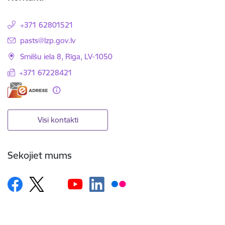
+371 62801521
E-pasts:
pasts@lzp.gov.lv
Smilšu iela 8, Rīga, LV-1050
+371 67228421
Visi kontakti
Sekojiet mums