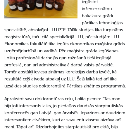
iegūstot
inženierzinātņu
bakalaura grādu
pārtikas tehnoloģijas
specialitātē, absolvējot LLU PTF. Tālāk studijas tika turpinātas
maģistratūrā, taču citā specializācijā LLU, pēc studijām LLU
Ekonomikas fakultātē tika iegūts ekonomikas maģistra grāds
uzņēmējdarbībā un vadībā. Pēc maģistra grāda iegūšanas
Lolita profesionāli darbojās gan ražošanā tieši iegūtajā
profesijā, gan arī administratīvajā darbā valsts pārvaldē.
Tomēr apstākļi ieviesa zināmas korekcijas darba izvēlē, kā
rezultātā ceļš atveda atpakaļ uz LLU. Šajā laikā tad arī tika
uzsāktas studijas doktorantūrā Pārtikas zinātnes programmā.
Aprakstot savu doktorantūras ceļu, Lolita piemin: “Tas man
bija ļoti interesants laiks, jo piedalījos daudzās starptautiskās
konferencēs gan Latvijā, gan ārvalstīs. Iepazinos ar daudziem
interesantiem cilvēkiem, kuri ar savu entuziasmu aizrāva arī
mani. Tāpat arī, līdzdarbojoties starptautiskā projektā, bija