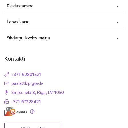
Piekļūstamība
Lapas karte
Sīkdatņu izvēles maiņa
Kontakti
+371 62801521
E-pasts:
pasts@lzp.gov.lv
Smilšu iela 8, Rīga, LV-1050
+371 67228421