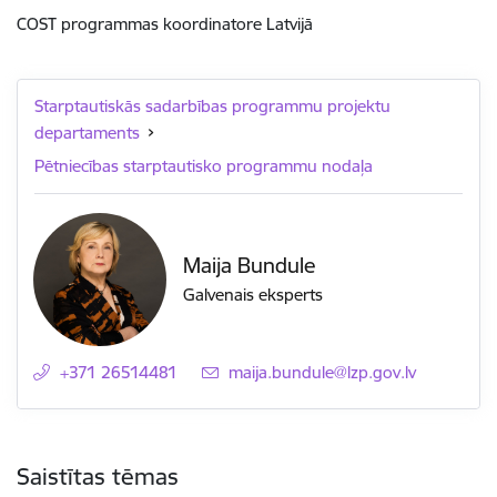
COST programmas koordinatore Latvijā
Starptautiskās sadarbības programmu projektu
departaments
Pētniecības starptautisko programmu nodaļa
Maija Bundule
Galvenais eksperts
+371 26514481
E-pasts:
maija.bundule@lzp.gov.lv
Saistītas tēmas