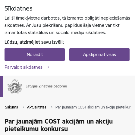
Pāriet uz lapas saturu
Sīkdatnes
Spied
lai meklētu
Enter
Lai šī tīmekļvietne darbotos, tā izmanto obligāti nepieciešamās
sīkdatnes. Ar Jūsu piekrišanu papildus šajā vietnē var tikt
izmantotas statistikas un sociālo mediju sīkdatnes.
Lūdzu, atzīmējiet savu izvēli:
Noraidīt
Apstiprināt visas
Pārvaldīt sīkdatnes
Sākums
Aktualitātes
Par jaunajām COST akcijām un akciju pieteikum
Par jaunajām COST akcijām un akciju
pieteikumu konkursu