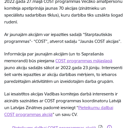
2022.gada 27.maijā COST programmas Vecāko amatpersonu
komiteja apstiprināja jaunas 70 akcijas (zinātnieku un
speciālistu sadarbības tīklus), kuru darbība tiks uzsākta šogad
rudenī.
Ar jaunajām akcijām var iepazīties sadaļā “Starptautiskās
programmas”- “COST”, atverot sadaļu “Jaunās COST akcijas”.
Informācija par jaunajām akcijām (un to Saprašanās
memorandi) būs pieejama
COST programmas mājaslapā
jauno akciju sadaļās sākot ar 2022.gada 23.jūniju. Interesenti
šeit varēs iepazīties ar akciju darbības mērķiem, to ietvaros
paredzētajām aktivitātēm un izveidotajām darba grupām.
Lai iesaistītos akcijas Vadības komitejas darbā interesents ir
aicināts sazināties ar COST programmas koordinatoru Latvijā
un Latvijas Zinātnes padomē iesniegt “
Pieteikumu dalībai
COST programmas akcijā
” un savu CV.
Lejupielādēt:
Pieteikums dalībai COST programmas akcijā