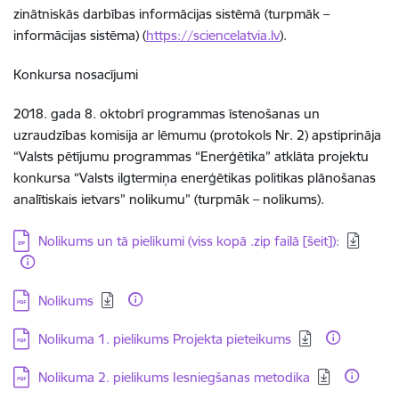
zinātniskās darbības informācijas sistēmā (turpmāk –
informācijas sistēma) (
https://sciencelatvia.lv
).
Konkursa nosacījumi
2018. gada 8. oktobrī programmas īstenošanas un
uzraudzības komisija ar lēmumu (protokols Nr. 2) apstiprināja
“Valsts pētījumu programmas “Enerģētika” atklāta projektu
konkursa “Valsts ilgtermiņa enerģētikas politikas plānošanas
analītiskais ietvars” nolikumu” (turpmāk – nolikums).
Lejupielādēt:
Nolikums un tā pielikumi (viss kopā .zip failā [šeit]):
Lejupielādēt:
Nolikums
Lejupielādēt:
Nolikuma 1. pielikums Projekta pieteikums
Lejupielādēt:
Nolikuma 2. pielikums Iesniegšanas metodika