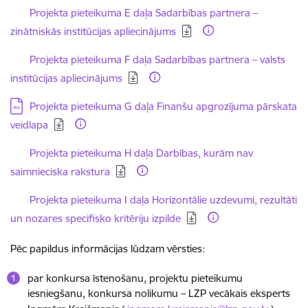
Lejupielādēt:
Projekta pieteikuma E daļa Sadarbības partnera –
zinātniskās institūcijas apliecinājums
Lejupielādēt:
Projekta pieteikuma F daļa Sadarbības partnera – valsts
institūcijas apliecinājums
Lejupielādēt:
Projekta pieteikuma G daļa Finanšu apgrozījuma pārskata
veidlapa
Lejupielādēt:
Projekta pieteikuma H daļa Darbības, kurām nav
saimnieciska rakstura
Lejupielādēt:
Projekta pieteikuma I daļa Horizontālie uzdevumi, rezultāti
un nozares specifisko kritēriju izpilde
Pēc papildus informācijas lūdzam vērsties:
par konkursa īstenošanu, projektu pieteikumu
iesniegšanu, konkursa nolikumu – LZP vecākais eksperts