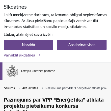
Pāriet uz lapas saturu
Sīkdatnes
Spied
lai meklētu
Enter
Lai šī tīmekļvietne darbotos, tā izmanto obligāti nepieciešamās
sīkdatnes. Ar Jūsu piekrišanu papildus šajā vietnē var tikt
izmantotas statistikas un sociālo mediju sīkdatnes.
Lūdzu, atzīmējiet savu izvēli:
Noraidīt
Apstiprināt visas
Pārvaldīt sīkdatnes
Sākums
Aktualitātes
Paziņojums par VPP “Enerģētika” atklāta projek
Paziņojums par VPP “Enerģētika” atklāta
projektu pieteikumu konkursa