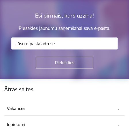
Esi pirmais, kurš uzzina!
Piesakies jaunumu saņemšanai savā e-pastā.
Kājene
Ātrās saites
Vakances
Iepirkumi