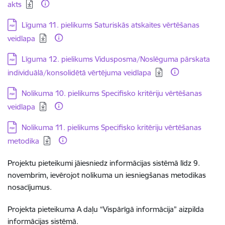
akts
Lejupielādēt:
Līguma 11. pielikums Saturiskās atskaites vērtēšanas
veidlapa
Lejupielādēt:
Līguma 12. pielikums Vidusposma/Noslēguma pārskata
individuālā/konsolidētā vērtējuma veidlapa
Lejupielādēt:
Nolikuma 10. pielikums Specifisko kritēriju vērtēšanas
veidlapa
Lejupielādēt:
Nolikuma 11. pielikums Specifisko kritēriju vērtēšanas
metodika
Projektu pieteikumi jāiesniedz informācijas sistēmā līdz 9.
novembrim, ievērojot nolikuma un iesniegšanas metodikas
nosacījumus.
Projekta pieteikuma A daļu “Vispārīgā informācija” aizpilda
informācijas sistēmā.