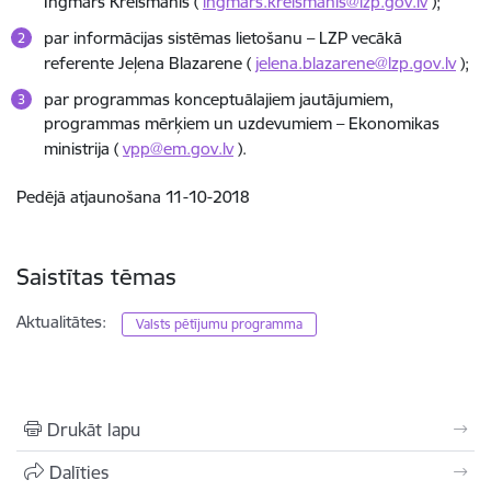
Ingmārs Kreišmanis (
ingmars.kreismanis@lzp.gov.lv
);
par informācijas sistēmas lietošanu – LZP vecākā
referente Jeļena Blazarene (
jelena.blazarene@lzp.gov.lv
);
par programmas konceptuālajiem jautājumiem,
programmas mērķiem un uzdevumiem – Ekonomikas
ministrija (
vpp@em.gov.lv
).
Pedējā atjaunošana 11-10-2018
Saistītas tēmas
Aktualitātes:
Valsts pētījumu programma
Drukāt lapu
Dalīties