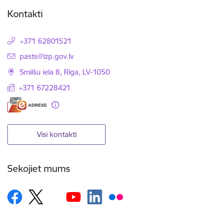
Kontakti
+371 62801521
E-pasts:
pasts@lzp.gov.lv
Smilšu iela 8, Rīga, LV-1050
+371 67228421
Visi kontakti
Sekojiet mums