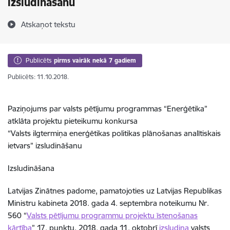
izsludināšanu
Atskaņot tekstu
Publicēts
pirms vairāk nekā 7 gadiem
Publicēts: 11.10.2018.
Paziņojums par valsts pētījumu programmas “Enerģētika”
atklāta projektu pieteikumu konkursa
“Valsts ilgtermiņa enerģētikas politikas plānošanas analītiskais
ietvars” izsludināšanu
Izsludināšana
Latvijas Zinātnes padome, pamatojoties uz Latvijas Republikas
Ministru kabineta 2018. gada 4. septembra noteikumu Nr.
560 “
Valsts pētījumu programmu projektu īstenošanas
kārtība
” 17. punktu, 2018. gada 11. oktobrī
izsludina
valsts