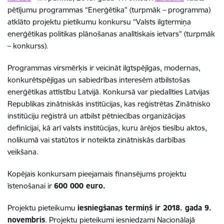
pētījumu programmas “Enerģētika” (turpmāk – programma)
atklāto projektu pietikumu konkursu “Valsts ilgtermiņa
enerģētikas politikas plānošanas analītiskais ietvars” (turpmāk
– konkurss).
Programmas virsmērķis ir veicināt ilgtspējīgas, modernas,
konkurētspējīgas un sabiedrības interesēm atbilstošas
enerģētikas attīstību Latvijā. Konkursā var piedalīties Latvijas
Republikas zinātniskās institūcijas, kas reģistrētas Zinātnisko
institūciju reģistrā un atbilst pētniecības organizācijas
definīcijai, kā arī valsts institūcijas, kuru ārējos tiesību aktos,
nolikumā vai statūtos ir noteikta zinātniskās darbības
veikšana.
Kopējais konkursam pieejamais finansējums projektu
īstenošanai ir
600 000 euro.
Projektu pieteikumu
iesniegšanas termiņš ir 2018. gada 9.
novembris
. Projektu pieteikumi iesniedzami Nacionālajā