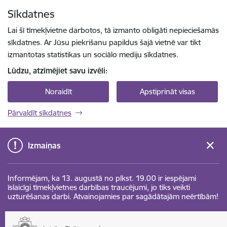
Pāriet uz lapas saturu
Sīkdatnes
Spied
lai meklētu
Enter
Lai šī tīmekļvietne darbotos, tā izmanto obligāti nepieciešamās
sīkdatnes. Ar Jūsu piekrišanu papildus šajā vietnē var tikt
izmantotas statistikas un sociālo mediju sīkdatnes.
Lūdzu, atzīmējiet savu izvēli:
Noraidīt
Apstiprināt visas
Pārvaldīt sīkdatnes
Izmaiņas
Informējam, ka 13. augustā no plkst. 19.00 ir iespējami
īslaicīgi tīmekļvietnes darbības traucējumi, jo tiks veikti
uzturēšanas darbi. Atvainojamies par sagādātajām neērtībām!