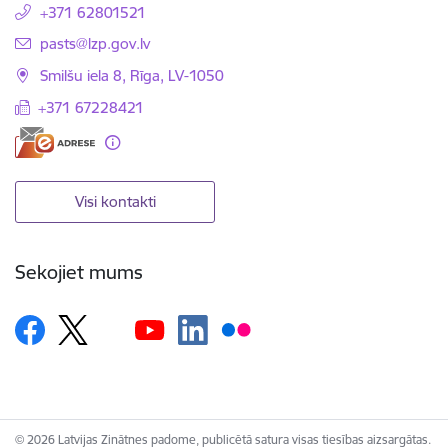
+371 62801521
E-pasts:
pasts@lzp.gov.lv
Smilšu iela 8, Rīga, LV-1050
+371 67228421
Visi kontakti
Sekojiet mums
© 2026 Latvijas Zinātnes padome, publicētā satura visas tiesības aizsargātas.