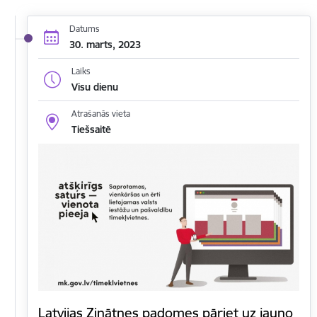
Datums
30. marts, 2023
Laiks
Visu dienu
Atrašanās vieta
Tiešsaitē
Latvijas Zinātnes padomes pāriet uz jauno