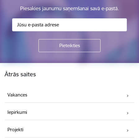
Piesakies jaunumu saņemšanai savā e-pastā.
Kājene
Ātrās saites
Vakances
Iepirkumi
Projekti