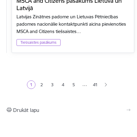
MSCA and Citizens pasākums Lietuvā un
Latvijā
Latvijas Zinātnes padome un Lietuvas Pētniecības
padomes nacionālie kontaktpunkti aicina pievienoties
MSCA and Citizens tiešsaistes…
Tiešsaistes pasākums
Lapošana
…
1
2
3
4
5
41
Pašreizējā lapa
Lapa
Lapa
Lapa
Lapa
Drukāt lapu