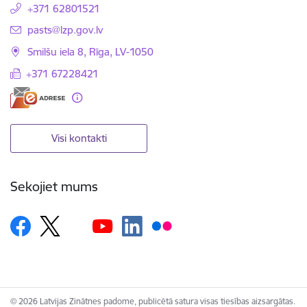
+371 62801521
E-pasts:
pasts@lzp.gov.lv
Smilšu iela 8, Rīga, LV-1050
+371 67228421
Visi kontakti
Sekojiet mums
© 2026 Latvijas Zinātnes padome, publicētā satura visas tiesības aizsargātas.