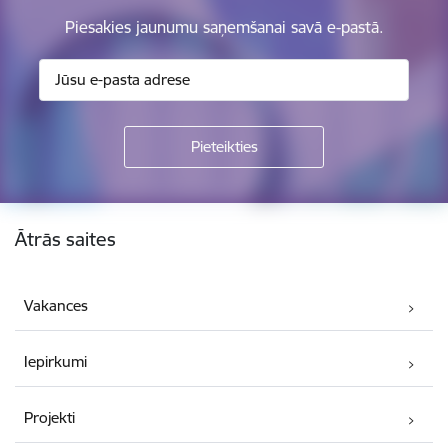
Piesakies jaunumu saņemšanai savā e-pastā.
Kājene
Ātrās saites
Vakances
Iepirkumi
Projekti