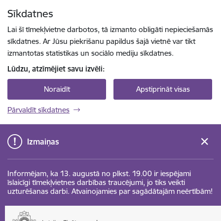
Pāriet uz lapas saturu
Sīkdatnes
Spied
lai meklētu
Enter
Lai šī tīmekļvietne darbotos, tā izmanto obligāti nepieciešamās
sīkdatnes. Ar Jūsu piekrišanu papildus šajā vietnē var tikt
izmantotas statistikas un sociālo mediju sīkdatnes.
Lūdzu, atzīmējiet savu izvēli:
Noraidīt
Apstiprināt visas
Pārvaldīt sīkdatnes
Izmaiņas
Informējam, ka 13. augustā no plkst. 19.00 ir iespējami
īslaicīgi tīmekļvietnes darbības traucējumi, jo tiks veikti
uzturēšanas darbi. Atvainojamies par sagādātajām neērtībām!