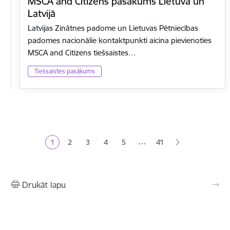
MSCA and Citizens pasākums Lietuvā un
Latvijā
Latvijas Zinātnes padome un Lietuvas Pētniecības
padomes nacionālie kontaktpunkti aicina pievienoties
MSCA and Citizens tiešsaistes…
Tiešsaistes pasākums
Lapošana
…
1
2
3
4
5
41
Pašreizējā lapa
Lapa
Lapa
Lapa
Lapa
Drukāt lapu