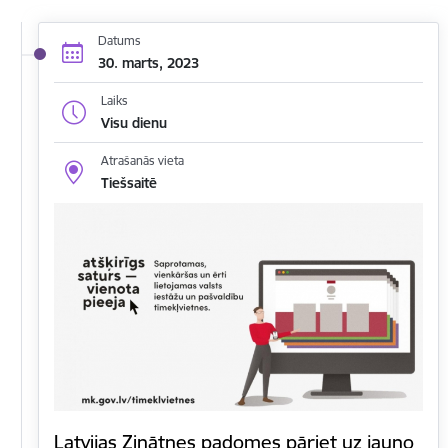
Datums
30. marts, 2023
Laiks
Visu dienu
Atrašanās vieta
Tiešsaitē
Latvijas Zinātnes padomes pāriet uz jauno