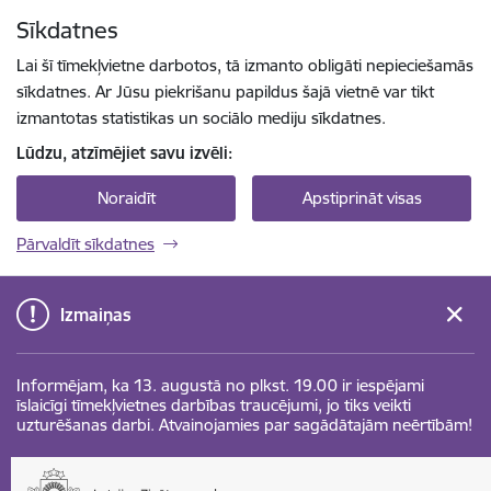
Pāriet uz lapas saturu
Sīkdatnes
Spied
lai meklētu
Enter
Lai šī tīmekļvietne darbotos, tā izmanto obligāti nepieciešamās
sīkdatnes. Ar Jūsu piekrišanu papildus šajā vietnē var tikt
izmantotas statistikas un sociālo mediju sīkdatnes.
Lūdzu, atzīmējiet savu izvēli:
Noraidīt
Apstiprināt visas
Pārvaldīt sīkdatnes
Izmaiņas
Informējam, ka 13. augustā no plkst. 19.00 ir iespējami
īslaicīgi tīmekļvietnes darbības traucējumi, jo tiks veikti
uzturēšanas darbi. Atvainojamies par sagādātajām neērtībām!