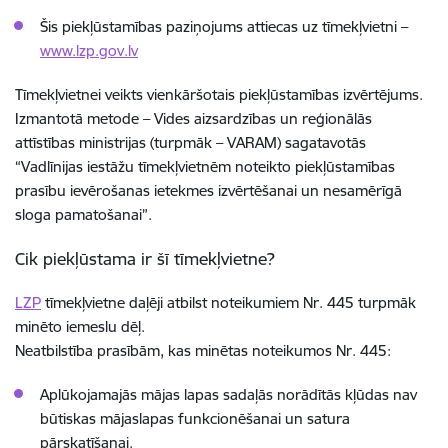
Šis piekļūstamības paziņojums attiecas uz tīmekļvietni –
www.lzp.gov.lv
Tīmekļvietnei veikts vienkāršotais piekļūstamības izvērtējums.
Izmantotā metode – Vides aizsardzības un reģionālās
attīstības ministrijas (turpmāk – VARAM) sagatavotās
“Vadlīnijas iestāžu tīmekļvietnēm noteikto piekļūstamības
prasību ievērošanas ietekmes izvērtēšanai un nesamērīgā
sloga pamatošanai”.
Cik piekļūstama ir šī tīmekļvietne?
LZP
tīmekļvietne daļēji atbilst noteikumiem Nr. 445 turpmāk
minēto iemeslu dēļ.
Neatbilstība prasībām, kas minētas noteikumos Nr. 445:
Aplūkojamajās mājas lapas sadaļās norādītās kļūdas nav
būtiskas mājaslapas funkcionēšanai un satura
pārskatīšanai.