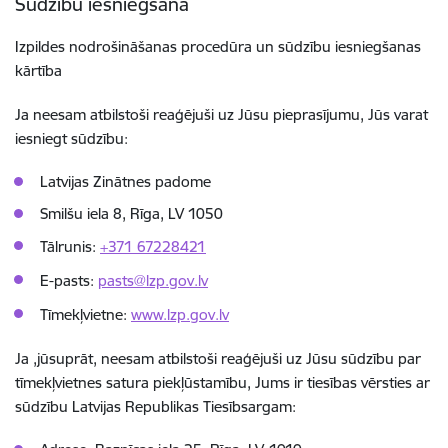
Sūdzību iesniegšana
Izpildes nodrošināšanas procedūra un sūdzību iesniegšanas
kārtība
Ja neesam atbilstoši reaģējuši uz Jūsu pieprasījumu, Jūs varat
iesniegt sūdzību:
Latvijas Zinātnes padome
Smilšu iela 8, Rīga, LV 1050
Tālrunis:
+371 67228421
E-pasts:
pasts@lzp.gov.lv
Tīmekļvietne:
www.lzp.gov.lv
Ja ,jūsuprāt, neesam atbilstoši reaģējuši uz Jūsu sūdzību par
tīmekļvietnes satura piekļūstamību, Jums ir tiesības vērsties ar
sūdzību Latvijas Republikas Tiesībsargam: