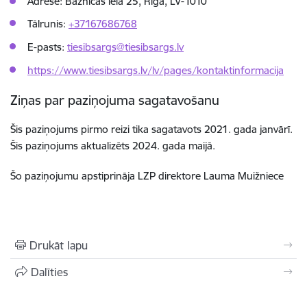
Adrese: Baznīcas iela 25, Rīga, LV-1010
Tālrunis:
+37167686768
E-pasts:
tiesibsargs@tiesibsargs.lv
https://www.tiesibsargs.lv/lv/pages/kontaktinformacija
Ziņas par paziņojuma sagatavošanu
Šis paziņojums pirmo reizi tika sagatavots 2021. gada janvārī.
Šis paziņojums aktualizēts 2024. gada maijā.
Šo paziņojumu apstiprināja LZP direktore Lauma Muižniece
Drukāt lapu
Dalīties