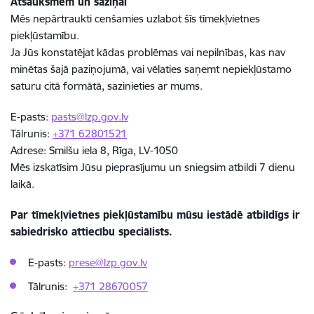
Atsauksmēm un saziņai
Mēs nepārtraukti cenšamies uzlabot šīs tīmekļvietnes
piekļūstamību.
Ja Jūs konstatējat kādas problēmas vai nepilnības, kas nav
minētas šajā paziņojumā, vai vēlaties saņemt nepiekļūstamo
saturu citā formātā, sazinieties ar mums.
E-pasts:
pasts@lzp.gov.lv
Tālrunis:
+371 62801521
Adrese:
Smilšu iela 8, Rīga, LV-1050
Mēs izskatīsim Jūsu pieprasījumu un sniegsim atbildi 7 dienu
laikā.
Par tīmekļvietnes piekļūstamību mūsu iestādē atbildīgs ir
sabiedrisko attiecību speciālists.
E-pasts:
prese@lzp.gov.lv
Tālrunis:
+371 28670057