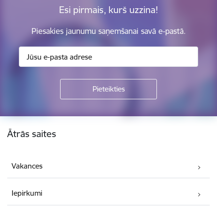
Esi pirmais, kurš uzzina!
Piesakies jaunumu saņemšanai savā e-pastā.
Kājene
Ātrās saites
Vakances
Iepirkumi