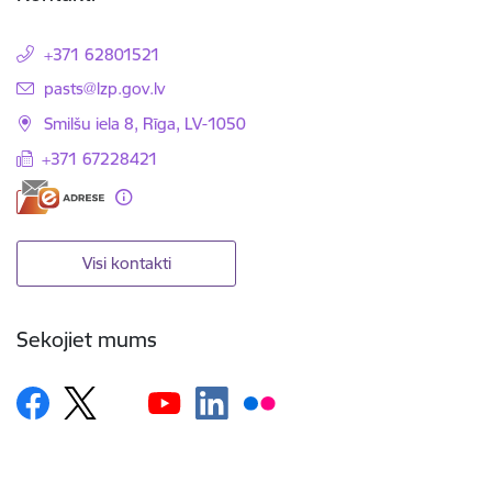
+371 62801521
E-pasts:
pasts@lzp.gov.lv
Smilšu iela 8, Rīga, LV-1050
+371 67228421
Visi kontakti
Sekojiet mums