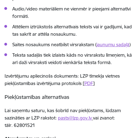
Audio/video materiāliem ne vienmēr ir pieejami alternatīvi
formāti.
Attēliem iztrūkstošs alternatīvais teksts vai ir gadījumi, kad
tas sakrīt ar attēla nosaukumu.
Saites nosaukums neatbilst virsrakstam (
jaunumu sadaļā
)
Teksta sadaļās tiek izlaists kāds no virsrakstu līmeņiem, kā
arī daži virsraksti veidoti vienkārša teksta formā.
Izvērtējumu apliecinošs dokuments:
LZP tīmekļa vietnes
piekļūstamības izvērtējuma protokols [
PDF
]
Piekļūstamības alternatīvas
Lai saņemtu saturu, kas šobrīd nav piekļūstams, lūdzam
sazināties ar LZP rakstot:
pasts@lzp.gov.lv
vai zvanot:
tālr. 62801521