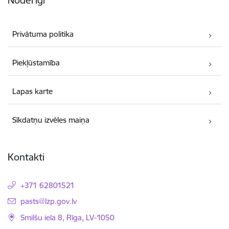
Privātuma politika
Piekļūstamība
Lapas karte
Sīkdatņu izvēles maiņa
Kontakti
+371 62801521
E-pasts:
pasts@lzp.gov.lv
Smilšu iela 8, Rīga, LV-1050