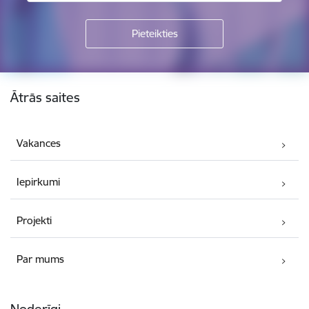
Kājene
Ātrās saites
Vakances
Iepirkumi
Projekti
Par mums
Noderīgi