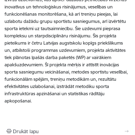
inovatīvus un tehnoloģiskus risinājumus, veselības un
funkcionēšanas monitorēšana, kā arī treniņu pieejas, lai
uzlabotu dažādu grupu sportistu sasniegumus, arī izvērtētu
sporta ietekmi uz tautsaimniecību. Šie uzdevumi pieprasa
kompleksu un starpdisciplināru risinājumu. Šis projekta
pieteikums ir četru Latvijas augstskolu kopīgs priekšlikums
un, atbilstoši programmas uzdevumiem, projekta aktivitātes
tiek plānotas īpašās darba paketēs (WP) ar vairākiem
apakšuzdevumiem. Šī projekta mērķis ir attīstīt inovācijas
sporta sasniegumu veicināšanai, metodes sportistu veselībai,
funkcionālām spējām, treniņu metodikām un, rezultātu
efektivitātes uzlabošanai, izstrādāt metodiku sporta
infrastruktūras apzināšanai un statistikas rādītāju
apkopošanai.
Drukāt lapu