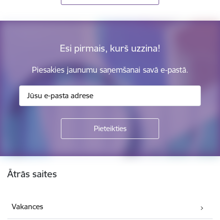
Esi pirmais, kurš uzzina!
Piesakies jaunumu saņemšanai savā e-pastā.
Kājene
Ātrās saites
Vakances