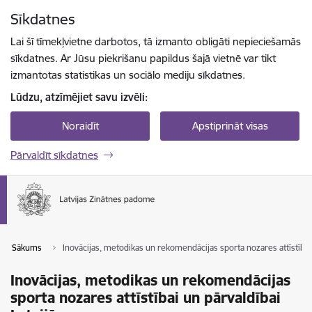
Pāriet uz lapas saturu
Sīkdatnes
Spied
lai meklētu
Enter
Lai šī tīmekļvietne darbotos, tā izmanto obligāti nepieciešamās
sīkdatnes. Ar Jūsu piekrišanu papildus šajā vietnē var tikt
izmantotas statistikas un sociālo mediju sīkdatnes.
Lūdzu, atzīmējiet savu izvēli:
Noraidīt
Apstiprināt visas
Pārvaldīt sīkdatnes
Sākums
Inovācijas, metodikas un rekomendācijas sporta nozares attīstībai 
Inovācijas, metodikas un rekomendācijas
sporta nozares attīstībai un pārvaldībai