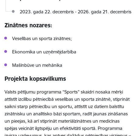
2023. gada 22. decembris - 2026. gada 21. decembris
Zinātnes nozares:
Veselības un sporta zinātnes;
Ekonomika un uzņēmējdarbība
Mašīnbūve un mehānika
Projekta kopsavilkums
Valsts pētījumu programma “Sports” skaidri nosaka mērķi
attīstīt izcilību pētniecībā veselības un sporta zinātnē, stiprināt
saikni starp pētniecību un sportu, attīstīt uz datiem balstītu
zinātnisku un analītisko bāzi sportam, radīt jaunas zināšanas
un pieejas, kā arī stiprināt materiālzinātnes un medicīnas
spējas veicināt ilgtspēju un efektivitāti sportā. Programma
izvirza uzdevumus, kas aptver dažādus pētniecības virzienus –