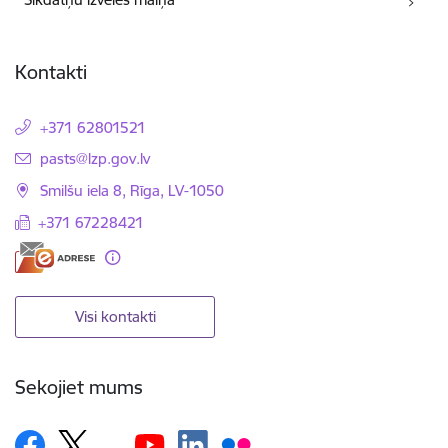
Kontakti
+371 62801521
E-pasts:
pasts@lzp.gov.lv
Smilšu iela 8, Rīga, LV-1050
+371 67228421
Visi kontakti
Sekojiet mums