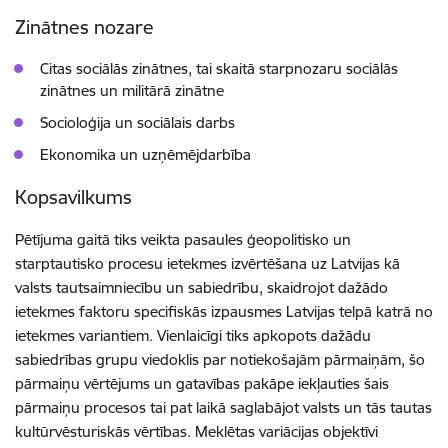
Zinātnes nozare
Citas sociālās zinātnes, tai skaitā starpnozaru sociālās
zinātnes un militārā zinātne
Socioloģija un sociālais darbs
Ekonomika un uzņēmējdarbība
Kopsavilkums
Pētījuma gaitā tiks veikta pasaules ģeopolitisko un
starptautisko procesu ietekmes izvērtēšana uz Latvijas kā
valsts tautsaimniecību un sabiedrību, skaidrojot dažādo
ietekmes faktoru specifiskās izpausmes Latvijas telpā katrā no
ietekmes variantiem. Vienlaicīgi tiks apkopots dažādu
sabiedrības grupu viedoklis par notiekošajām pārmaiņām, šo
pārmaiņu vērtējums un gatavības pakāpe iekļauties šais
pārmaiņu procesos tai pat laikā saglabājot valsts un tās tautas
kultūrvēsturiskās vērtības. Meklētas variācijas objektīvi