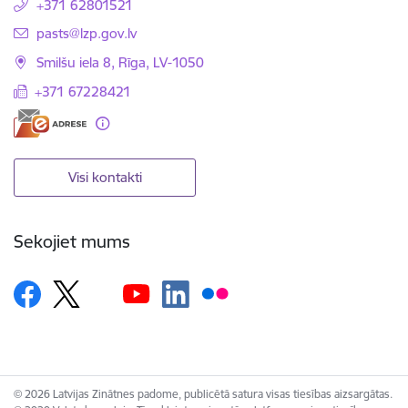
+371 62801521
E-pasts:
pasts@lzp.gov.lv
Smilšu iela 8, Rīga, LV-1050
+371 67228421
Visi kontakti
Sekojiet mums
© 2026 Latvijas Zinātnes padome, publicētā satura visas tiesības aizsargātas.