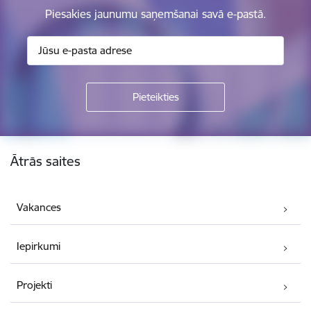
Piesakies jaunumu saņemšanai savā e-pastā.
Kājene
Ātrās saites
Vakances
Iepirkumi
Projekti