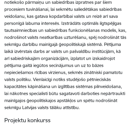
notiekošo pārmaiņu un sabiedrības izpratnes par šiem
procesiem tuvināšanai, lai sekmētu saliedētākas sabiedrības
veidošanu, kas gatava kopdarbībai valsts un reizē arī sava
personīgā labuma interesēs. Izstrādāts optimāls ilgtspējīgas
tautsaimniecības un sabiedrības funkcionēšanas modelis, kas,
nodrošinot valsts neatkarības uzturēšanu, spēj nodrošināt tās
sekmīgu darbību mainīgajā ģeopolitiskajā sistēmā. Pētījuma
laikā izvērstais darbs ar valsts un pašvaldību institūcijām, kā
arī sabiedriskajām organizācijām, izplatot un izskaidrojot
pētījuma gaitā iegūtos secinājumus un uz to bāzes
nepieciešamos rīcības virzienus, sekmēs zinātniski pamatotu
valsts politiku. Vienlaicīgi notiks studējošo pētnieciskās
kapacitātes kāpināšana un izglītības sistēmas pilnveidošana,
lai nākotnes specialisti būtu sagatavoti darboties nepārtraukti
mainīgajos ģeopolitiskajos apstākļos un spētu nodrošināt
sekmīgu Latvijas valsts tālāku attīstību.
Projektu konkurss