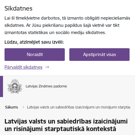
Pāriet uz lapas saturu
Sīkdatnes
Spied
lai meklētu
Enter
Lai šī tīmekļvietne darbotos, tā izmanto obligāti nepieciešamās
sīkdatnes. Ar Jūsu piekrišanu papildus šajā vietnē var tikt
izmantotas statistikas un sociālo mediju sīkdatnes.
Lūdzu, atzīmējiet savu izvēli:
Noraidīt
Apstiprināt visas
Pārvaldīt sīkdatnes
Sākums
Latvijas valsts un sabiedrības izaicinājumi un risinājumi starptaut
Latvijas valsts un sabiedrības izaicinājumi
un risinājumi starptautiskā kontekstā