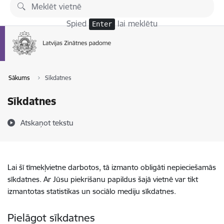
Pāriet uz lapas saturu
Spied
lai meklētu
Enter
Sākums
Sīkdatnes
Sīkdatnes
Atskaņot tekstu
Lai šī tīmekļvietne darbotos, tā izmanto obligāti nepieciešamās
sīkdatnes. Ar Jūsu piekrišanu papildus šajā vietnē var tikt
izmantotas statistikas un sociālo mediju sīkdatnes.
Pielāgot sīkdatnes