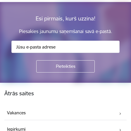
Esi pirmais, kurš uzzina!
Piesakies jaunumu saņemšanai savā e-pastā.
Kājene
Ātrās saites
Vakances
Iepirkumi