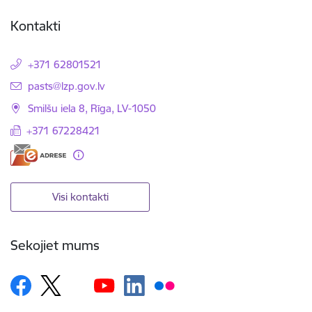
Kontakti
+371 62801521
E-pasts:
pasts@lzp.gov.lv
Smilšu iela 8, Rīga, LV-1050
+371 67228421
Visi kontakti
Sekojiet mums