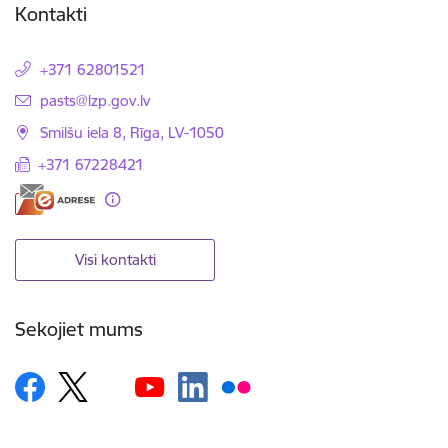
Kontakti
+371 62801521
E-pasts:
pasts@lzp.gov.lv
Smilšu iela 8, Rīga, LV-1050
+371 67228421
Visi kontakti
Sekojiet mums