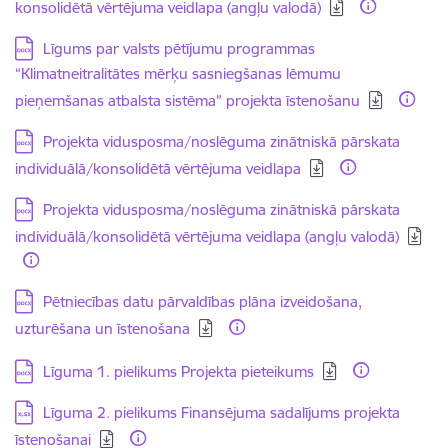
konsolidētā vērtējuma veidlapa (angļu valodā)
Lejupielādēt:
Līgums par valsts pētījumu programmas
“Klimatneitralitātes mērķu sasniegšanas lēmumu
pieņemšanas atbalsta sistēma” projekta īstenošanu
Lejupielādēt:
Projekta vidusposma/noslēguma zinātniskā pārskata
individuālā/konsolidētā vērtējuma veidlapa
Lejupielādēt:
Projekta vidusposma/noslēguma zinātniskā pārskata
individuālā/konsolidētā vērtējuma veidlapa (angļu valodā)
Lejupielādēt:
Pētniecības datu pārvaldības plāna izveidošana,
uzturēšana un īstenošana
Lejupielādēt:
Līguma 1. pielikums Projekta pieteikums
Lejupielādēt:
Līguma 2. pielikums Finansējuma sadalījums projekta
īstenošanai