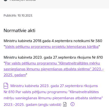
Publicēts: 10.10.2023.
Normatīvie akti
Ministru kabineta 2018.gada 4.septembra noteikumi Nr.560
"
Valsts pētījumu programmu projektu īstenošanas kārtība
"
Ministru kabineta 2023. gada 27.septembra rīkojums Nr.610
"
Par valsts pētījumu programmu "Klimatneitralitātes mērķu
sasniegšanas lēmumu pieņemšanas atbalsta sistēma" 2023.–
2025. gadam
"
Lejupielādēt:
Ministru kabineta 2023. gada 27.septembra rīkojums
Nr.610 Par valsts pētījumu programmu "Klimatneitralitātes
mērķu sasniegšanas lēmumu pieņemšanas atbalsta sistēma"
2023.–2025. gadam (angļu valodā)