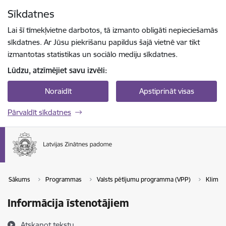
Pāriet uz lapas saturu
Sīkdatnes
Spied
lai meklētu
Enter
Lai šī tīmekļvietne darbotos, tā izmanto obligāti nepieciešamās
sīkdatnes. Ar Jūsu piekrišanu papildus šajā vietnē var tikt
izmantotas statistikas un sociālo mediju sīkdatnes.
Lūdzu, atzīmējiet savu izvēli:
Noraidīt
Apstiprināt visas
Pārvaldīt sīkdatnes
Sākums
Programmas
Valsts pētījumu programma (VPP)
Klimat
Informācija īstenotājiem
Atskaņot tekstu