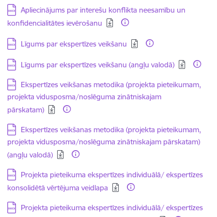
Lejupielādēt:
Apliecinājums par interešu konflikta neesamību un
konfidencialitātes ievērošanu
Lejupielādēt:
Līgums par ekspertīzes veikšanu
Lejupielādēt:
Līgums par ekspertīzes veikšanu (angļu valodā)
Lejupielādēt:
Ekspertīzes veikšanas metodika (projekta pieteikumam,
projekta vidusposma/noslēguma zinātniskajam
pārskatam)
Lejupielādēt:
Ekspertīzes veikšanas metodika (projekta pieteikumam,
projekta vidusposma/noslēguma zinātniskajam pārskatam)
(angļu valodā)
Lejupielādēt:
Projekta pieteikuma ekspertīzes individuālā/ ekspertīzes
konsolidētā vērtējuma veidlapa
Lejupielādēt:
Projekta pieteikuma ekspertīzes individuālā/ ekspertīzes