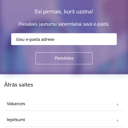
Esi pirmais, kurš uzzina!
Piesakies jaunumu saņemšanai savā e-pastā.
Kājene
Ātrās saites
Vakances
Iepirkumi