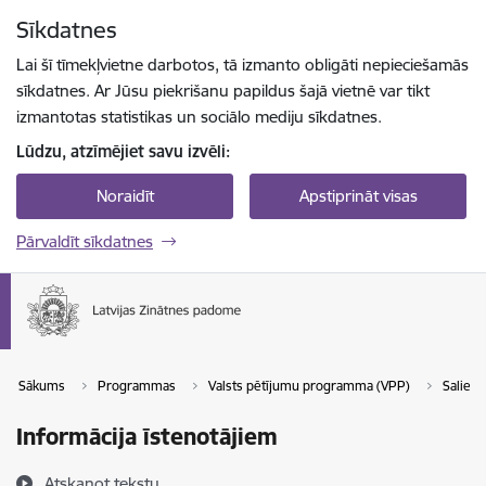
Pāriet uz lapas saturu
Sīkdatnes
Spied
lai meklētu
Enter
Lai šī tīmekļvietne darbotos, tā izmanto obligāti nepieciešamās
sīkdatnes. Ar Jūsu piekrišanu papildus šajā vietnē var tikt
izmantotas statistikas un sociālo mediju sīkdatnes.
Lūdzu, atzīmējiet savu izvēli:
Noraidīt
Apstiprināt visas
Pārvaldīt sīkdatnes
Sākums
Programmas
Valsts pētījumu programma (VPP)
Saliedē
Informācija īstenotājiem
Atskaņot tekstu