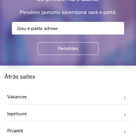
Piesakies jaunumu saņemšanai savā e-pastā.
Kājene
Ātrās saites
Vakances
Iepirkumi
Projekti