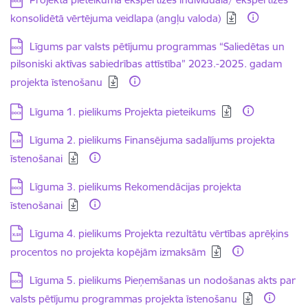
konsolidētā vērtējuma veidlapa (angļu valoda)
Lejupielādēt:
Līgums par valsts pētījumu programmas “Saliedētas un
pilsoniski aktīvas sabiedrības attīstība” 2023.-2025. gadam
projekta īstenošanu
Lejupielādēt:
Līguma 1. pielikums Projekta pieteikums
Lejupielādēt:
Līguma 2. pielikums Finansējuma sadalījums projekta
īstenošanai
Lejupielādēt:
Līguma 3. pielikums Rekomendācijas projekta
īstenošanai
Lejupielādēt:
Līguma 4. pielikums Projekta rezultātu vērtības aprēķins
procentos no projekta kopējām izmaksām
Lejupielādēt:
Līguma 5. pielikums Pieņemšanas un nodošanas akts par
valsts pētījumu programmas projekta īstenošanu