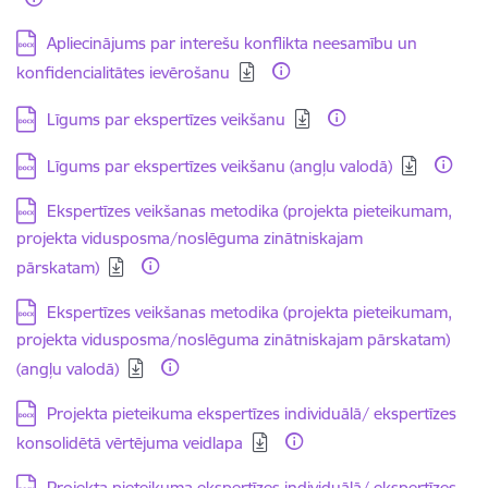
Lejupielādēt:
Apliecinājums par interešu konflikta neesamību un
konfidencialitātes ievērošanu
Lejupielādēt:
Līgums par ekspertīzes veikšanu
Lejupielādēt:
Līgums par ekspertīzes veikšanu (angļu valodā)
Lejupielādēt:
Ekspertīzes veikšanas metodika (projekta pieteikumam,
projekta vidusposma/noslēguma zinātniskajam
pārskatam)
Lejupielādēt:
Ekspertīzes veikšanas metodika (projekta pieteikumam,
projekta vidusposma/noslēguma zinātniskajam pārskatam)
(angļu valodā)
Lejupielādēt:
Projekta pieteikuma ekspertīzes individuālā/ ekspertīzes
konsolidētā vērtējuma veidlapa
Lejupielādēt:
Projekta pieteikuma ekspertīzes individuālā/ ekspertīzes