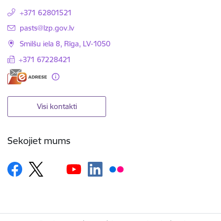
+371 62801521
E-pasts:
pasts@lzp.gov.lv
Smilšu iela 8, Rīga, LV-1050
+371 67228421
Visi kontakti
Sekojiet mums