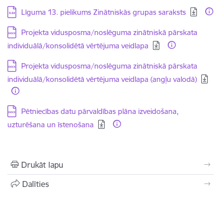
Lejupielādēt:
Līguma 13. pielikums Zinātniskās grupas saraksts
Lejupielādēt:
Projekta vidusposma/noslēguma zinātniskā pārskata
individuālā/konsolidētā vērtējuma veidlapa
Lejupielādēt:
Projekta vidusposma/noslēguma zinātniskā pārskata
individuālā/konsolidētā vērtējuma veidlapa (angļu valodā)
Lejupielādēt:
Pētniecības datu pārvaldības plāna izveidošana,
uzturēšana un īstenošana
Drukāt lapu
Dalīties