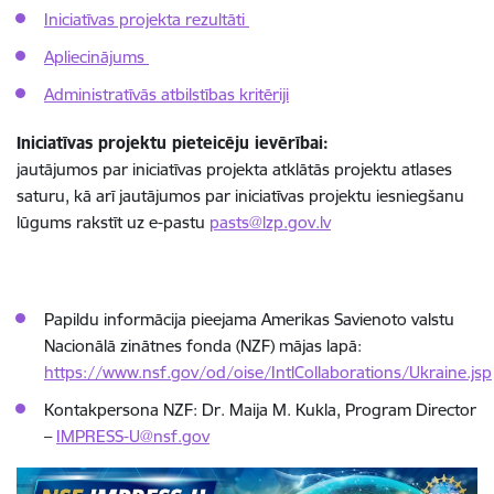
Iniciatīvas projekta rezultāti
Apliecinājums
Administratīvās atbilstības kritēriji
Iniciatīvas projektu pieteicēju ievērībai:
jautājumos par iniciatīvas projekta atklātās projektu atlases
saturu, kā arī jautājumos par iniciatīvas projektu iesniegšanu
lūgums rakstīt uz e-pastu
pasts@lzp.gov.lv
Papildu informācija pieejama Amerikas Savienoto valstu
Nacionālā zinātnes fonda (NZF) mājas lapā:
https://www.nsf.gov/od/oise/IntlCollaborations/Ukraine.jsp
Kontakpersona NZF: Dr. Maija M. Kukla, Program Director
–
IMPRESS-U@nsf.gov