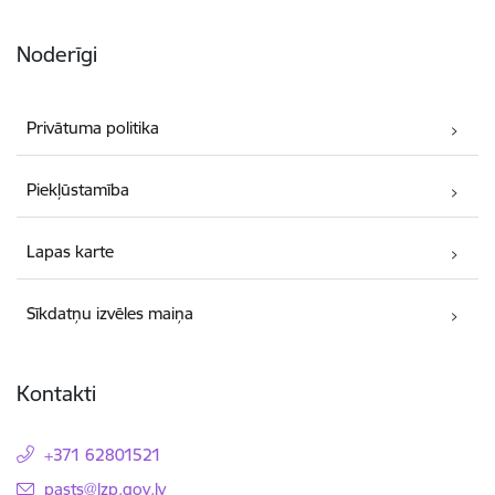
Noderīgi
Privātuma politika
Piekļūstamība
Lapas karte
Sīkdatņu izvēles maiņa
Kontakti
+371 62801521
E-pasts:
pasts@lzp.gov.lv