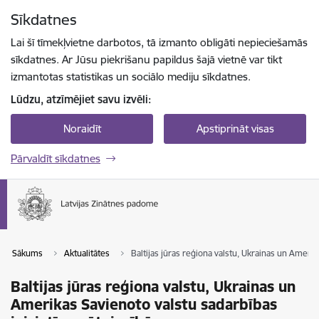
Pāriet uz lapas saturu
Sīkdatnes
Spied
lai meklētu
Enter
Lai šī tīmekļvietne darbotos, tā izmanto obligāti nepieciešamās
sīkdatnes. Ar Jūsu piekrišanu papildus šajā vietnē var tikt
izmantotas statistikas un sociālo mediju sīkdatnes.
Lūdzu, atzīmējiet savu izvēli:
Noraidīt
Apstiprināt visas
Pārvaldīt sīkdatnes
Sākums
Aktualitātes
Baltijas jūras reģiona valstu, Ukrainas un Amerik
Baltijas jūras reģiona valstu, Ukrainas un
Amerikas Savienoto valstu sadarbības