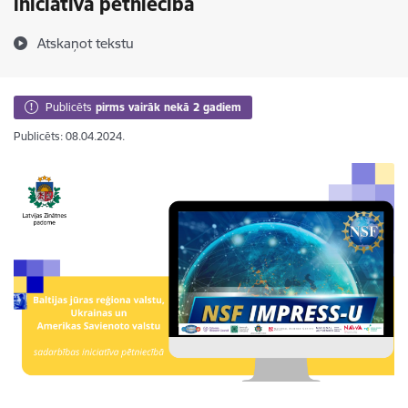
iniciatīva pētniecībā
Atskaņot tekstu
Publicēts
pirms vairāk nekā 2 gadiem
Publicēts: 08.04.2024.