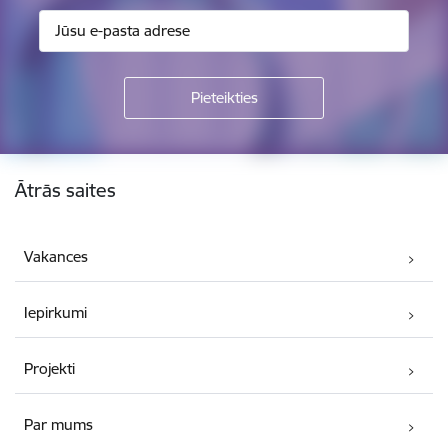
Kājene
Ātrās saites
Vakances
Iepirkumi
Projekti
Par mums