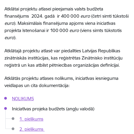
Atklātai projektu atlasei
pieejamais valsts budžeta
finansējums 2024. gadā
ir 400 000
euro
(četri simti tūkstoši
euro
).
Maksimālais finansējuma apjoms viena iniciatīvas
projekta īstenošanai ir 100 000
euro
(viens simts tūkstotis
euro
).
Atklātajā projektu atlasē var piedalīties Latvijas Republikas
zinātniskās institūcijas, kas reģistrētas Zinātnisko institūciju
reģistrā un kas atbilst pētniecības organizācijas definīcijai.
Atklātās projektu atlases nolikums, iniciatīvas iesnieguma
veidlapas un cita dokumentācija:
NOLIKUMS
Iniciatīvas projeka budžets (angļu valodā)
1. pielikums
2. pielikums