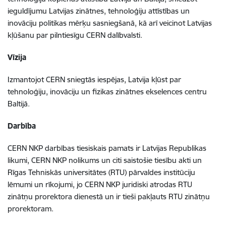
ieguldījumu Latvijas zinātnes, tehnoloģiju attīstības un
inovāciju politikas mērķu sasniegšanā, kā arī veicinot Latvijas
kļūšanu par pilntiesīgu CERN dalībvalsti.
Vīzija
Izmantojot CERN sniegtās iespējas, Latvija kļūst par
tehnoloģiju, inovāciju un fizikas zinātnes ekselences centru
Baltijā.
Darbība
CERN NKP darbības tiesiskais pamats ir Latvijas Republikas
likumi, CERN NKP nolikums un citi saistošie tiesību akti un
Rīgas Tehniskās universitātes (RTU) pārvaldes institūciju
lēmumi un rīkojumi, jo CERN NKP juridiski atrodas RTU
zinātņu prorektora dienestā un ir tieši pakļauts RTU zinātņu
prorektoram.