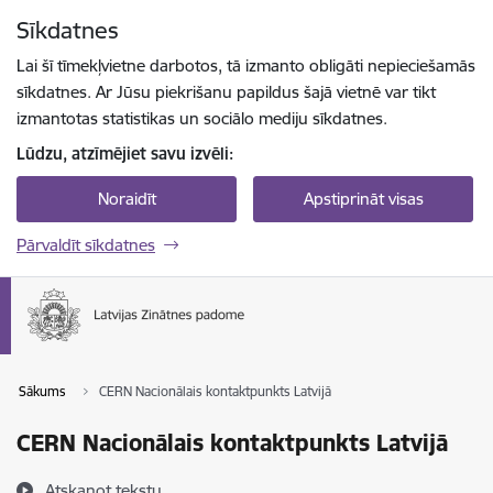
Pāriet uz lapas saturu
Sīkdatnes
Spied
lai meklētu
Enter
Lai šī tīmekļvietne darbotos, tā izmanto obligāti nepieciešamās
sīkdatnes. Ar Jūsu piekrišanu papildus šajā vietnē var tikt
izmantotas statistikas un sociālo mediju sīkdatnes.
Lūdzu, atzīmējiet savu izvēli:
Noraidīt
Apstiprināt visas
Pārvaldīt sīkdatnes
Sākums
CERN Nacionālais kontaktpunkts Latvijā
CERN Nacionālais kontaktpunkts Latvijā
Atskaņot tekstu