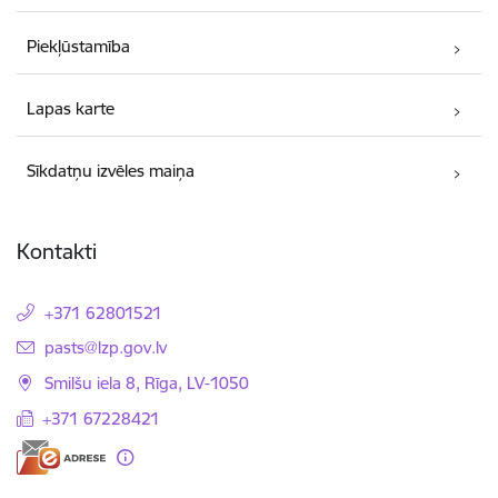
Piekļūstamība
Lapas karte
Sīkdatņu izvēles maiņa
Kontakti
+371 62801521
E-pasts:
pasts@lzp.gov.lv
Smilšu iela 8, Rīga, LV-1050
+371 67228421