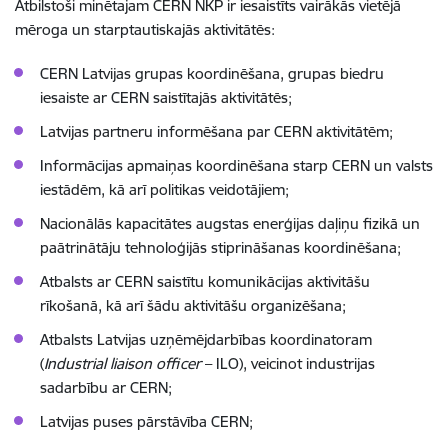
Atbilstoši minētajam CERN NKP ir iesaistīts vairākās vietējā
mēroga un starptautiskajās aktivitātēs:
CERN Latvijas grupas koordinēšana, grupas biedru
iesaiste ar CERN saistītajās aktivitātēs;
Latvijas partneru informēšana par CERN aktivitātēm;
Informācijas apmaiņas koordinēšana starp CERN un valsts
iestādēm, kā arī politikas veidotājiem;
Nacionālās kapacitātes augstas enerģijas daļiņu fizikā un
paātrinātāju tehnoloģijās stiprināšanas koordinēšana;
Atbalsts ar CERN saistītu komunikācijas aktivitāšu
rīkošanā, kā arī šādu aktivitāšu organizēšana;
Atbalsts Latvijas uzņēmējdarbības koordinatoram
(
Industrial liaison officer
– ILO), veicinot industrijas
sadarbību ar CERN;
Latvijas puses pārstāvība CERN;