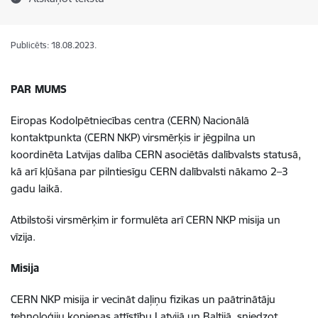
Publicēts: 18.08.2023.
PAR MUMS
Eiropas Kodolpētniecības centra (CERN) Nacionālā
kontaktpunkta (CERN NKP) virsmērķis ir jēgpilna un
koordinēta Latvijas dalība CERN asociētās dalībvalsts statusā,
kā arī kļūšana par pilntiesīgu CERN dalībvalsti nākamo 2–3
gadu laikā.
Atbilstoši virsmērķim ir formulēta arī CERN NKP misija un
vīzija.
Misija
CERN NKP misija ir vecināt daļiņu fizikas un paātrinātāju
tehnoloģiju kopienas attīstību Latvijā un Baltijā, sniedzot