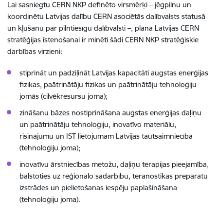
Lai sasniegtu CERN NKP definēto virsmērķi – jēgpilnu un
koordinētu Latvijas dalību CERN asociētās dalībvalsts statusā
un kļūšanu par pilntiesīgu dalībvalsti –, plānā Latvijas CERN
stratēģijas īstenošanai ir minēti šādi CERN NKP stratēģiskie
darbības virzieni:
stiprināt un padziļināt Latvijas kapacitāti augstas enerģijas
fizikas, paātrinātāju fizikas un paātrinātāju tehnoloģiju
jomās (cilvēkresursu joma);
zināšanu bāzes nostiprināšana augstas enerģijas daļiņu
un paātrinātāju tehnoloģiju, inovatīvo materiālu,
risinājumu un IST lietojumam Latvijas tautsaimniecībā
(tehnoloģiju joma);
inovatīvu ārstniecības metožu, daļiņu terapijas pieejamība,
balstoties uz reģionālo sadarbību, teranostikas preparātu
izstrādes un pielietošanas iespēju paplašināšana
(tehnoloģiju joma).