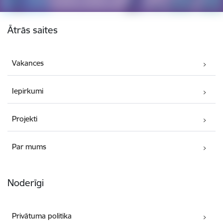
Kājene
Ātrās saites
Vakances
Iepirkumi
Projekti
Par mums
Noderīgi
Privātuma politika