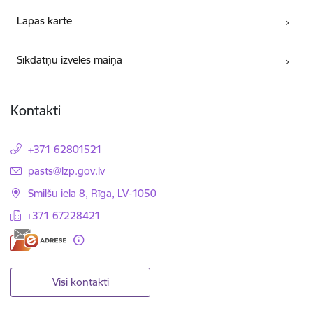
Lapas karte
Sīkdatņu izvēles maiņa
Kontakti
+371 62801521
E-pasts:
pasts@lzp.gov.lv
Smilšu iela 8, Rīga, LV-1050
+371 67228421
Visi kontakti