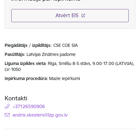
Atvērt EIS
Piegādātājs / izpildītājs:
CSE COE SIA
Pasūtītājs
Latvijas Zinātnes padome
Līguma izpildes vieta
Rīga, Smilšu 8-5.stāvs, 9.00-17.00 (LATVIJA),
LV-1050
Iepirkuma procedūra
Mazie iepirkumi
Kontakti
+37126590906
E-pasts:
andris.skesters@lzp.gov.lv