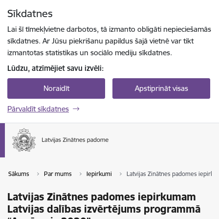
Pāriet uz lapas saturu
Sīkdatnes
Spied
lai meklētu
Enter
Lai šī tīmekļvietne darbotos, tā izmanto obligāti nepieciešamās
sīkdatnes. Ar Jūsu piekrišanu papildus šajā vietnē var tikt
izmantotas statistikas un sociālo mediju sīkdatnes.
Lūdzu, atzīmējiet savu izvēli:
Noraidīt
Apstiprināt visas
Pārvaldīt sīkdatnes
Sākums
Par mums
Iepirkumi
Latvijas Zinātnes padomes iepirk
Latvijas Zinātnes padomes iepirkumam
Latvijas dalības izvērtējums programmā