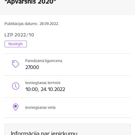
“Apvārsnis 2020”
Publikācijas datums:
28.09.2022.
LZP 2022/10
Noslēgts
Paredzamā līgumcena
27000
Iesniegšanas termiņš
10:00, 24.10.2022
Iesniegšanas vieta
Informācija par iepirkumu