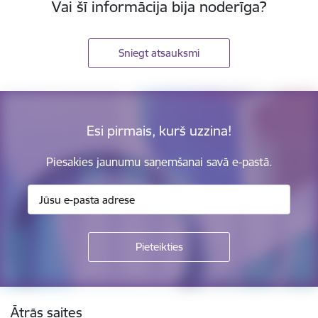
Vai šī informācija bija noderīga?
Sniegt atsauksmi
Esi pirmais, kurš uzzina!
Piesakies jaunumu saņemšanai savā e-pastā.
Kājene
Ātrās saites