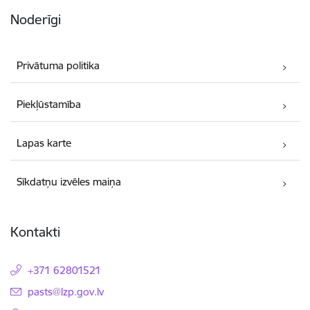
Noderīgi
Privātuma politika
Piekļūstamība
Lapas karte
Sīkdatņu izvēles maiņa
Kontakti
+371 62801521
E-pasts:
pasts@lzp.gov.lv