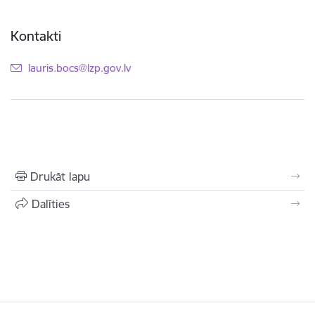
Kontakti
E-pasts:
lauris.bocs@lzp.gov.lv
Drukāt lapu
Dalīties