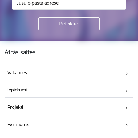
Kājene
Ātrās saites
Vakances
Iepirkumi
Projekti
Par mums