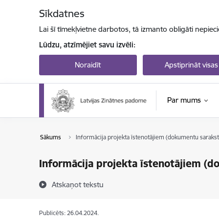
Pāriet uz lapas saturu
Sīkdatnes
Lai šī tīmekļvietne darbotos, tā izmanto obligāti nepiec
Lūdzu, atzīmējiet savu izvēli:
Noraidīt
Apstiprināt visas
Par mums
Sākums
Informācija projekta īstenotājiem (dokumentu sarakst
Informācija projekta īstenotājiem (d
Atskaņot tekstu
Publicēts: 26.04.2024.