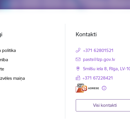
i
Kontakti
 politika
+371 62801521
E-pasts:
pasts@lzp.gov.lv
mība
Smilšu iela 8, Rīga, LV-
te
+371 67228421
izvēles maiņa
Visi kontakti