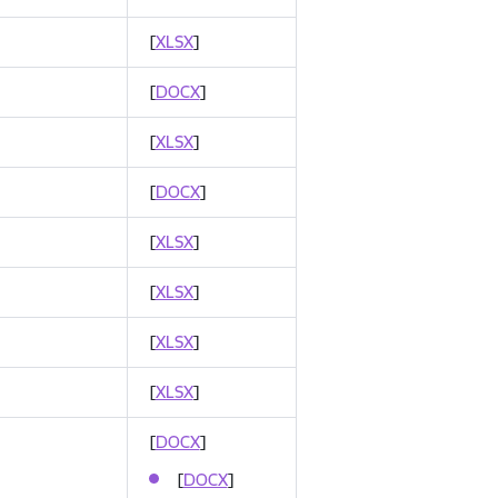
[
XLSX
]
[
DOCX
]
[
XLSX
]
[
DOCX
]
[
XLSX
]
[
XLSX
]
[
XLSX
]
[
XLSX
]
[
DOCX
]
[
DOCX
]