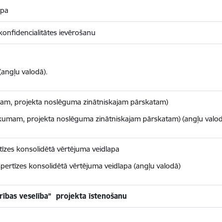
apa
konfidencialitātes ievērošanu
angļu valodā).
mam, projekta noslēguma zinātniskajam pārskatam)
ikumam, projekta noslēguma zinātniskajam pārskatam) (angļu valod
tīzes konsolidētā vērtējuma veidlapa
spertīzes konsolidētā vērtējuma veidlapa (angļu valodā)
ības veselība” projekta īstenošanu