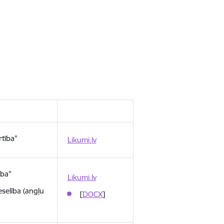
tība"
Likumi.lv
ība"
Likumi.lv
selība (angļu
[
DOCX
]