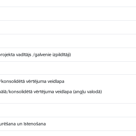
jekta vadītājs /galvenie izpildītāji)
/konsolidētā vērtējuma veidlapa
ālā/konsolidētā vērtējuma veidlapa (angļu valodā)
turēšana un īstenošana