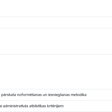
kā pārskata noformēšanas un iesniegšanas metodika
 administratīvās atbilstības kritērijiem