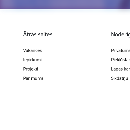
Kājene
Ātrās saites
Noderīg
Vakances
Privātuma
Iepirkumi
Piekļūsta
Projekti
Lapas kar
Par mums
Sīkdatņu 