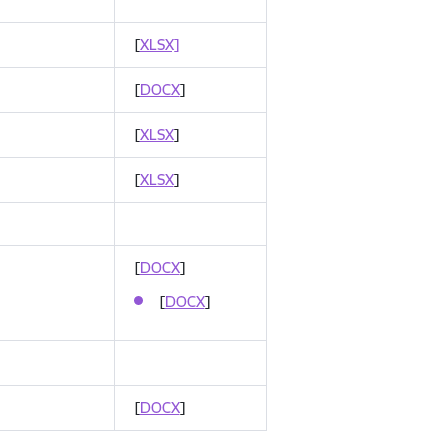
[
XLSX]
[
DOCX
]
[
XLSX
]
[
XLSX
]
[
DOCX
]
[
DOCX
]
[
DOCX
]