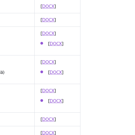
[
DOCX
]
[
DOCX
]
[
DOCX
]
[
DOCX
]
[
DOCX
]
ā)
[
DOCX
]
[
DOCX
]
[
DOCX
]
[
DOCX
]
[
DOCX
]