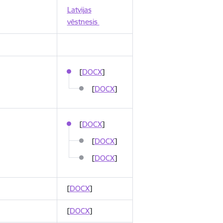
Latvijas
vēstnesis
[
DOCX
]
[
DOCX
]
[
DOCX
]
[
DOCX
]
[
DOCX
]
[
DOCX
]
[
DOCX
]