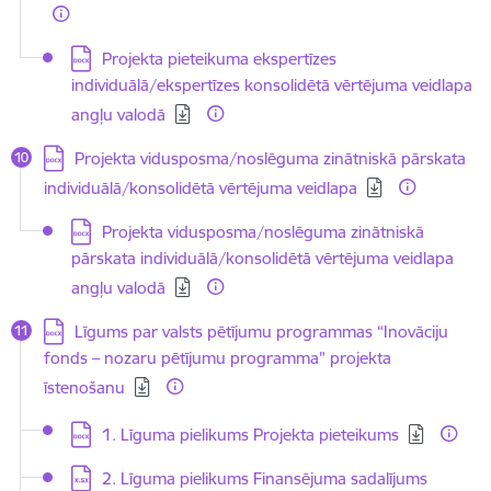
Lejupielādēt:
Projekta pieteikuma ekspertīzes
individuālā/ekspertīzes konsolidētā vērtējuma veidlapa
angļu valodā
Lejupielādēt:
Projekta vidusposma/noslēguma zinātniskā pārskata
individuālā/konsolidētā vērtējuma veidlapa
Lejupielādēt:
Projekta vidusposma/noslēguma zinātniskā
pārskata individuālā/konsolidētā vērtējuma veidlapa
angļu valodā
Lejupielādēt:
Līgums par valsts pētījumu programmas “Inovāciju
fonds – nozaru pētījumu programma” projekta
īstenošanu
Lejupielādēt:
1. Līguma pielikums Projekta pieteikums
Lejupielādēt:
2. Līguma pielikums Finansējuma sadalījums