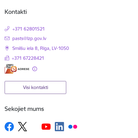
Kontakti
+371 62801521
E-pasts:
pasts@lzp.gov.lv
Smilšu iela 8, Rīga, LV-1050
+371 67228421
Visi kontakti
Sekojiet mums