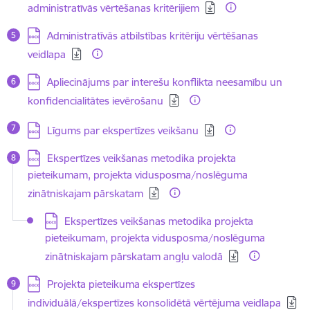
administratīvās vērtēšanas kritērijiem
Lejupielādēt:
Administratīvās atbilstības kritēriju vērtēšanas
veidlapa
Lejupielādēt:
Apliecinājums par interešu konflikta neesamību un
konfidencialitātes ievērošanu
Lejupielādēt:
Līgums par ekspertīzes veikšanu
Lejupielādēt:
Ekspertīzes veikšanas metodika projekta
pieteikumam, projekta vidusposma/noslēguma
zinātniskajam pārskatam
Lejupielādēt:
Ekspertīzes veikšanas metodika projekta
pieteikumam, projekta vidusposma/noslēguma
zinātniskajam pārskatam angļu valodā
Lejupielādēt:
Projekta pieteikuma ekspertīzes
individuālā/ekspertīzes konsolidētā vērtējuma veidlapa