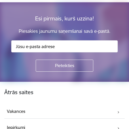
Esi pirmais, kurš uzzina!
Piesakies jaunumu saņemšanai savā e-pastā.
Kājene
Ātrās saites
Vakances
Iepirkumi