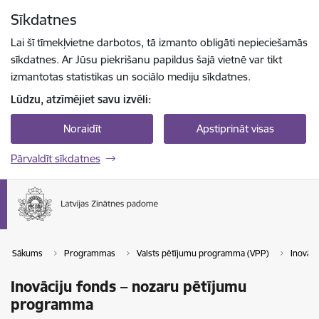
Pāriet uz lapas saturu
Sīkdatnes
Spied
lai meklētu
Enter
Lai šī tīmekļvietne darbotos, tā izmanto obligāti nepieciešamās
sīkdatnes. Ar Jūsu piekrišanu papildus šajā vietnē var tikt
izmantotas statistikas un sociālo mediju sīkdatnes.
Lūdzu, atzīmējiet savu izvēli:
Noraidīt
Apstiprināt visas
Pārvaldīt sīkdatnes
Sākums
Programmas
Valsts pētījumu programma (VPP)
Inovāc
Inovāciju fonds – nozaru pētījumu
programma