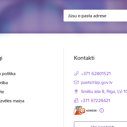
i
Kontakti
 politika
+371 62801521
E-pasts:
pasts@lzp.gov.lv
mība
Smilšu iela 8, Rīga, LV-
te
+371 67228421
izvēles maiņa