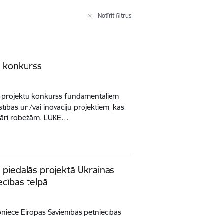
Notīrīt filtrus
u konkurss
ts projektu konkurss fundamentāliem
īstības un/vai inovāciju projektiem, kas
 pāri robežām. LUKE…
 piedalās projektā Ukrainas
ecības telpā
bniece Eiropas Savienības pētniecības