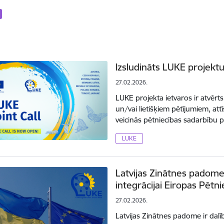
Izsludināts LUKE projekt
27.02.2026.
LUKE projekta ietvaros ir atvēr
un/vai lietišķiem pētījumiem, att
veicinās pētniecības sadarbību
LUKE
Latvijas Zinātnes padome
integrācijai Eiropas Pētni
27.02.2026.
Latvijas Zinātnes padome ir dalī