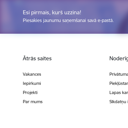
Esi pirmais, kurš uzzina!
Piesakies jaunumu saņemšanai savā e-pastā.
Kājene
Ātrās saites
Noderīg
Vakances
Privātuma
Iepirkumi
Piekļūsta
Projekti
Lapas kar
Par mums
Sīkdatņu 