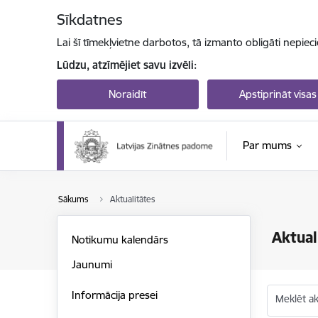
Pāriet uz lapas saturu
Sīkdatnes
Lai šī tīmekļvietne darbotos, tā izmanto obligāti nepiec
Lūdzu, atzīmējiet savu izvēli:
Noraidīt
Apstiprināt visas
Par mums
Sākums
Aktualitātes
Aktual
Notikumu kalendārs
Jaunumi
Informācija presei
Meklēt akt