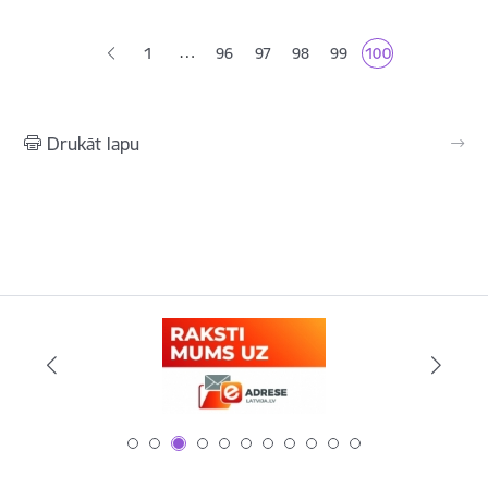
Lapošana
…
1
96
97
98
99
100
Lapa
Lapa
Lapa
Lapa
Pašreizējā lapa
Drukāt lapu