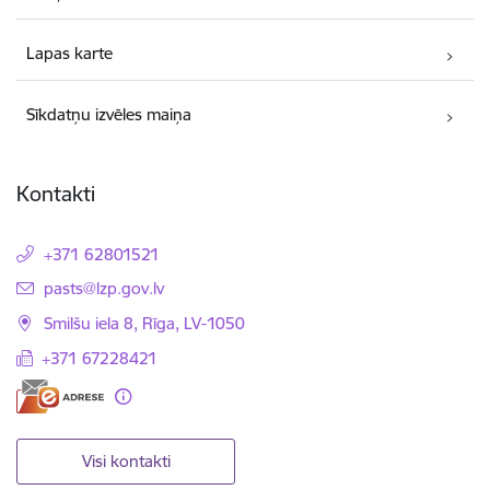
Lapas karte
Sīkdatņu izvēles maiņa
Kontakti
+371 62801521
E-pasts:
pasts@lzp.gov.lv
Smilšu iela 8, Rīga, LV-1050
+371 67228421
Visi kontakti