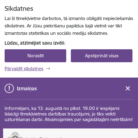
Pāriet uz lapas saturu
Sīkdatnes
Spied
lai meklētu
Enter
Lai šī tīmekļvietne darbotos, tā izmanto obligāti nepieciešamās
sīkdatnes. Ar Jūsu piekrišanu papildus šajā vietnē var tikt
izmantotas statistikas un sociālo mediju sīkdatnes.
Lūdzu, atzīmējiet savu izvēli:
Noraidīt
Apstiprināt visas
Pārvaldīt sīkdatnes
Izmaiņas
Informējam, ka 13. augustā no plkst. 19.00 ir iespējami
īslaicīgi tīmekļvietnes darbības traucējumi, jo tiks veikti
uzturēšanas darbi. Atvainojamies par sagādātajām neērtībām!