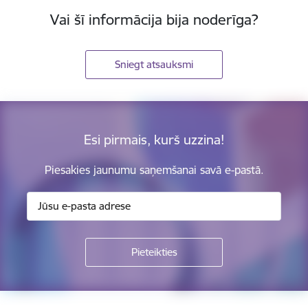
Vai šī informācija bija noderīga?
Sniegt atsauksmi
Esi pirmais, kurš uzzina!
Piesakies jaunumu saņemšanai savā e-pastā.
Kājene