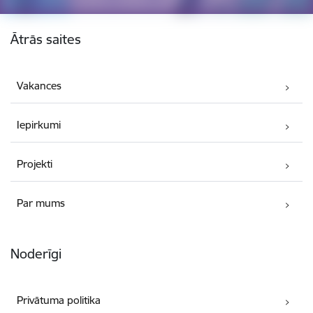
Kājene
Ātrās saites
Vakances
Iepirkumi
Projekti
Par mums
Noderīgi
Privātuma politika