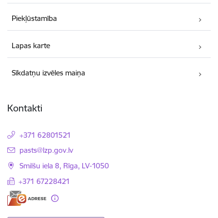
Piekļūstamība
Lapas karte
Sīkdatņu izvēles maiņa
Kontakti
+371 62801521
E-pasts:
pasts@lzp.gov.lv
Smilšu iela 8, Rīga, LV-1050
+371 67228421