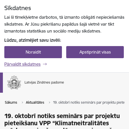
Pāriet uz lapas saturu
Sīkdatnes
Spied
lai meklētu
Enter
Lai šī tīmekļvietne darbotos, tā izmanto obligāti nepieciešamās
sīkdatnes. Ar Jūsu piekrišanu papildus šajā vietnē var tikt
izmantotas statistikas un sociālo mediju sīkdatnes.
Lūdzu, atzīmējiet savu izvēli:
Noraidīt
Apstiprināt visas
Pārvaldīt sīkdatnes
Sākums
Aktualitātes
19. oktobrī notiks seminārs par projektu piete
19. oktobrī notiks seminārs par projektu
pieteikšanu VPP “Klimatneitralitātes