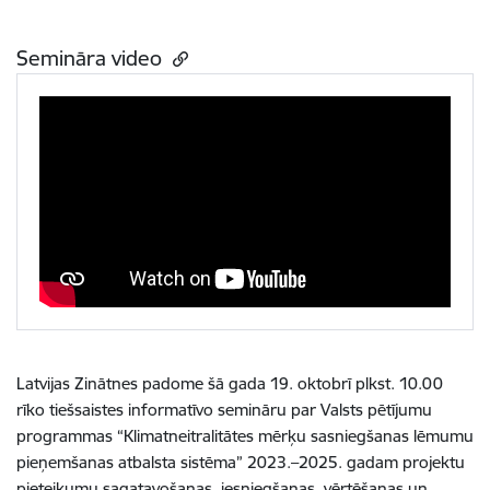
Semināra video
Latvijas Zinātnes padome šā gada 19. oktobrī plkst. 10.00
rīko tiešsaistes informatīvo semināru
par Valsts pētījumu
programmas “Klimatneitralitātes mērķu sasniegšanas lēmumu
pieņemšanas atbalsta sistēma” 2023.–2025. gadam projektu
pieteikumu sagatavošanas, iesniegšanas, vērtēšanas un