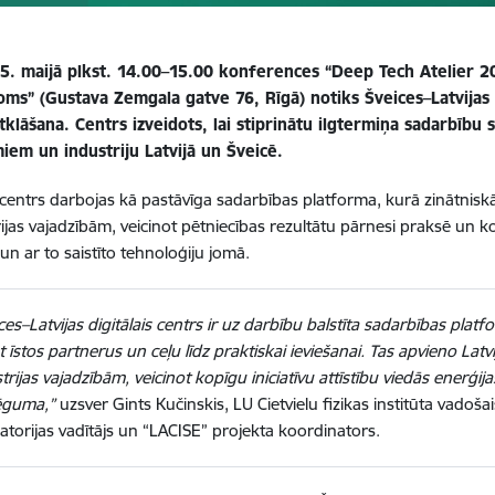
15. maijā plkst. 14.00–15.00 konferences “Deep Tech Atelier 
oms” (Gustava Zemgala gatve 76, Rīgā) notiks Šveices–Latvijas 
atklāšana. Centrs izveidots, lai stiprinātu ilgtermiņa sadarbību 
em un industriju Latvijā un Šveicē.
s centrs darbojas kā pastāvīga sadarbības platforma, kurā zinātnisk
rijas vajadzībām, veicinot pētniecības rezultātu pārnesi praksē un k
un ar to saistīto tehnoloģiju jomā.
ces–Latvijas digitālais centrs ir uz darbību balstīta sadarbības plat
t īstos partnerus un ceļu līdz praktiskai ieviešanai. Tas apvieno Lat
trijas vajadzībām, veicinot kopīgu iniciatīvu attīstību viedās enerģi
ēguma,”
uzsver Gints Kučinskis, LU Cietvielu fizikas institūta vadoša
atorijas vadītājs un “LACISE” projekta koordinators.