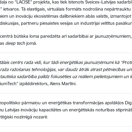
 daļa no “LACISE” projekta, kas tiek īstenots Šveices–Latvijas sadar
” ietvaros. Tā elastīgais, virtuālais formāts nodrošina nepārtraukt
m un inovāciju ekosistēmas dalībniekiem abās valstīs, izmantojot 
diskusijas, partneru piesaistes sesijas un industrijai veltītus pasāk
ā centrā būtiska loma paredzēta arī sadarbībai ar jaunuzņēmumiem, 
kas
deep tech
jomā.
tālais centrs rada vidi, kur tādi enerģētikas jaunuzņēmumi kā “Proti
aža ražošanas tehnoloģijas, var daudz ātrāk atrast pētniecības un 
tautiska sadarbība palīdz fokusēties uz reāliem pielietojumiem un k
iumTech” izpilddirektors,
Alens Martīni
.
eopolitisko pārmaiņu un enerģētikas transformācijas apstākļos Digi
mu Latvijas inovāciju kapacitātes un enerģētiskās noturības stiprinā
ratēģiski nozīmīgā nozarē.