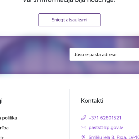
Sniegt atsauksmi
i
Kontakti
 politika
+371 62801521
E-pasts:
pasts@lzp.gov.lv
mība
Smilšu iela 8, Rīga, LV-
te