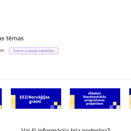
tas tēmas
es:
Šveices-Latvijas sadarbība
Vai šī informācija bija noderīga?