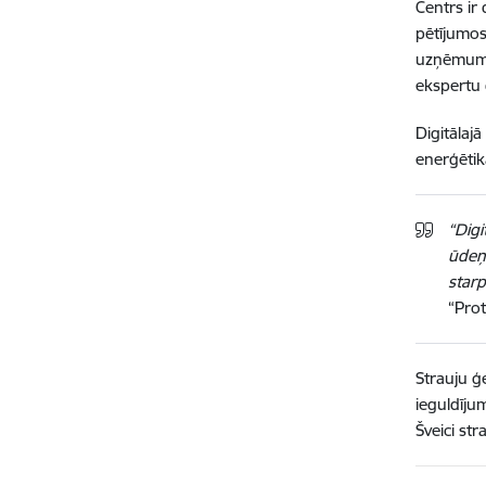
Centrs ir
pētījumos
uzņēmumie
ekspertu 
Digitālaj
enerģēti
“Digi
ūdeņr
starp
“Prot
Strauju ģ
ieguldīju
Šveici st