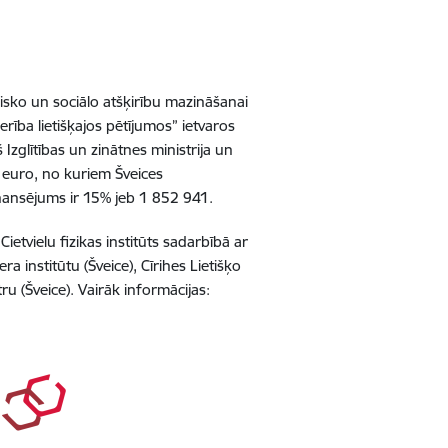
sko un sociālo atšķirību mazināšanai
rība lietišķajos pētījumos” ietvaros
glītības un zinātnes ministrija un
euro, no kuriem Šveices
inansējums ir 15% jeb 1 852 941.
ietvielu fizikas institūts sadarbībā ar
a institūtu (Šveice), Cīrihes Lietišķo
ru (Šveice). Vairāk informācijas: