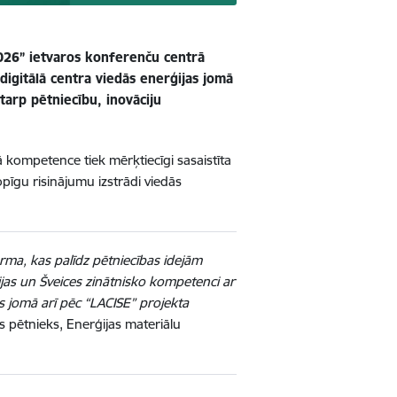
2026” ietvaros konferenču centrā
digitālā centra viedās enerģijas jomā
starp pētniecību, inovāciju
ā kompetence tiek mērķtiecīgi sasaistīta
opīgu risinājumu izstrādi viedās
forma, kas palīdz pētniecības idejām
vijas un Šveices zinātnisko kompetenci ar
jas jomā arī pēc “LACISE” projekta
is pētnieks, Enerģijas materiālu