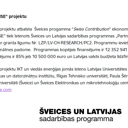
ISE” projektu
projektu atbalsta Šveices progamma “
Swiss Contribution
” ekonomi
SE” tiek īstenots Šveices un Latvijas sadarbības programmas „Partne
r granta līgumu Nr. LZP/LV-CH-RESEARCH/PC2. Programmu ievieš Iz
Zinātnes padome. Programmas kopējais finansējums ir 12 352 941 
sējums ir 85% jeb 10 500 000 euro un Latvijas valsts budžeta līdzf
rojektu IKT un viedās enerģijas jomās īsteno Latvijas Universitātes C
as un datorzinātņu institūtu, Rīgas Tehnisko universitāti, Paula Šērer
niversitāti (Šveice) un Šveices Elektronikas un mikrotehnoloģiju cent
se.com