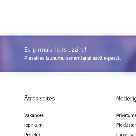
Esi pirmais, kurš uzzina!
Piesakies jaunumu saņemšanai savā e-pastā.
Kājene
Ātrās saites
Noderīg
Vakances
Privātuma
Iepirkumi
Piekļūsta
Projekti
Lapas kar