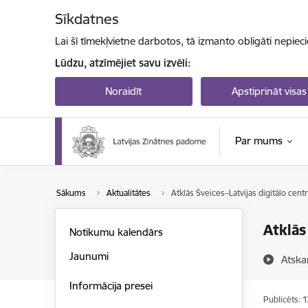
Pāriet uz lapas saturu
Sīkdatnes
Lai šī tīmekļvietne darbotos, tā izmanto obligāti nepiec
Lūdzu, atzīmējiet savu izvēli:
Noraidīt
Apstiprināt visas
Par mums
Sākums
Aktualitātes
Atklās Šveices–Latvijas digitālo cent
Atklās
Notikumu kalendārs
Jaunumi
Atska
Informācija presei
Publicēts: 