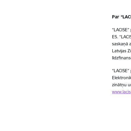
Par “LAC
“LACISE” 
ES. “LACI
saskaņā a
Latvijas 
līdzfinan
“LACISE” p
Elektronik
zinātņu u
www.laci