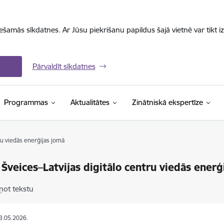
iešamās sīkdatnes. Ar Jūsu piekrišanu papildus šajā vietnē var tikt i
Pārvaldīt sīkdatnes
Programmas
Aktualitātes
Zinātniskā ekspertīze
ru viedās enerģijas jomā
 Šveices–Latvijas digitālo centru viedās enerģ
ņot tekstu
13.05.2026.