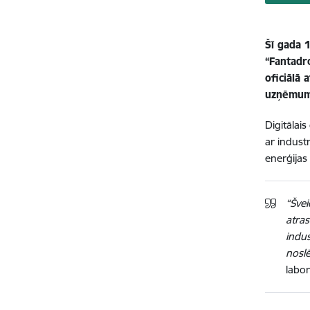
Šī gada 
“Fantadr
oficiālā 
uzņēmumi
Digitālai
ar indust
enerģijas 
“Švei
atras
indus
nosl
labor