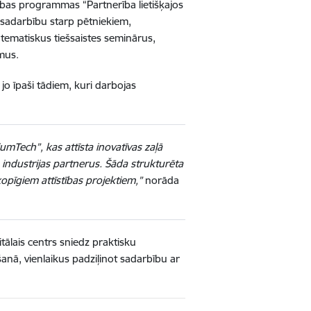
bības programmas “Partnerība lietišķajos
u sadarbību starp pētniekiem,
tematiskus tiešsaistes seminārus,
umus.
jo īpaši tādiem, kuri darbojas
umTech”, kas attīsta inovatīvas zaļā
industrijas partnerus. Šāda strukturēta
opīgiem attīstības projektiem,”
norāda
tālais centrs sniedz praktisku
šanā, vienlaikus padziļinot sadarbību ar