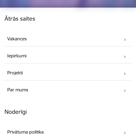
Kājene
Ātrās saites
Vakances
Iepirkumi
Projekti
Par mums
Noderīgi
Privātuma politika