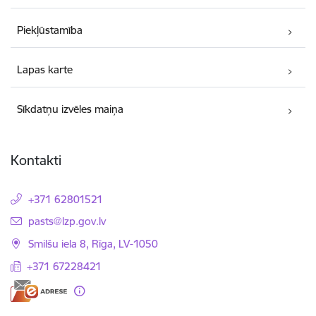
Piekļūstamība
Lapas karte
Sīkdatņu izvēles maiņa
Kontakti
+371 62801521
E-pasts:
pasts@lzp.gov.lv
Smilšu iela 8, Rīga, LV-1050
+371 67228421