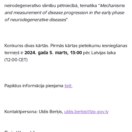
neirodeģeneratīvo slimību pētniecībā, tematika
“
Mechanisms
and measurement of disease progression in the early phase
of neurodegenerative diseases
”
Konkurss divas kārtās. Pirmās kārtas pieteikumu iesniegšanas
termiņš ir
2024. gada 5. marts, 13:00
pēc Latvijas laika
(12:00 CET)
Papildus informācija pieejama
šeit.
Kontaktpersona: Uldis Berķis,
uldis.berkis@lzp.gov.lv