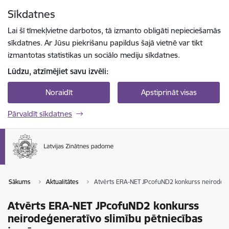
Pāriet uz lapas saturu
Sīkdatnes
Spied
lai meklētu
Enter
Lai šī tīmekļvietne darbotos, tā izmanto obligāti nepieciešamās
sīkdatnes. Ar Jūsu piekrišanu papildus šajā vietnē var tikt
izmantotas statistikas un sociālo mediju sīkdatnes.
Lūdzu, atzīmējiet savu izvēli:
Noraidīt
Apstiprināt visas
Pārvaldīt sīkdatnes
Sākums
Aktualitātes
Atvērts ERA-NET JPcofuND2 konkurss neirodeģe
Atvērts ERA-NET JPcofuND2 konkurss
neirodeģeneratīvo slimību pētniecības