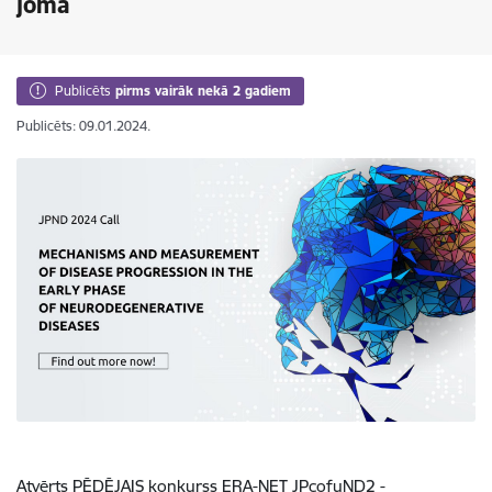
jomā
Publicēts
pirms vairāk nekā 2 gadiem
Publicēts: 09.01.2024.
Atvērts PĒDĒJAIS konkurss ERA-NET JPcofuND2 -