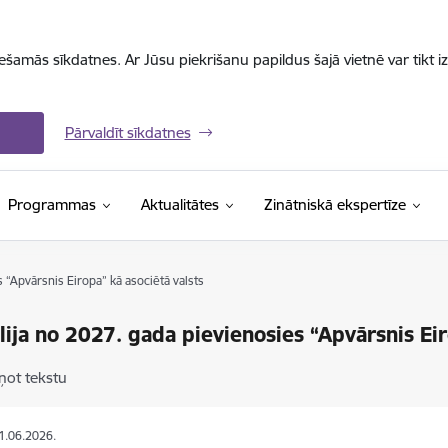
iešamās sīkdatnes. Ar Jūsu piekrišanu papildus šajā vietnē var tikt i
Pārvaldīt sīkdatnes
Programmas
Aktualitātes
Zinātniskā ekspertīze
 “Apvārsnis Eiropa” kā asociētā valsts
lija no 2027. gada pievienosies “Apvārsnis Eir
ņot tekstu
11.06.2026.