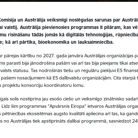
omisija un Austrālija veiksmīgi noslēgušas sarunas par Austrāl
ai valstij. Austrālija pievienosies programmas II pīlāram, kas v
umu risināšanu tādās jomās kā digitālās tehnoloģijas, rūpniecī
te; kā arī pārtika, bioekonomika un lauksaimniecība.
r pārejas kārtību no 2027. gada janvāra Austrālijas organizācijas pā
ms parasti bija jānodrošina pašām vai arī tas bija pieejams tikai a
 valsts statusu. Tas nodrošinās tiešu un regulāru piekļuvi ES fina
 pašiem nosacījumiem kā ES dalībvalstu organizācijām. Cita starpā t
 projektu konsorciju koordinatoru lomu.
īgais solis nostiprina jau esošo ciešo un veiksmīgo zinātnisko sada
u. Līdz šim programmas "Apvārsnis Eiropa" ietvaros Austrālijas organi
s pētniecības ekosistēmas augsto kvalitāti apliecina arī tas, ka gandr
s no Austrālijas tiek apstiprināts dalībai programmā, sasniedzot 24