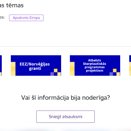
tas tēmas
es:
Apvārsnis Eiropa
Vai šī informācija bija noderīga?
Sniegt atsauksmi