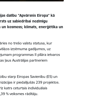
ijas dalību "Apvārsnis Eiropa" kā
ērsts uz sabiedrībai nozīmīgu
ba un kosmoss; klimats, enerģētika un
ries no trešo valstu statusa, kur
tsevišķos izņēmuma gadījumos, uz
nsējumam programmas II pīlāra ietvaros
as ļaus Austrālijas partneriem
rbību starp Eiropas Savienību (ES) un
zācijas ir piedalījušās 239 projektos.
īz katrs ceturtais individuālais
,39 % veiksmes rādītāju.