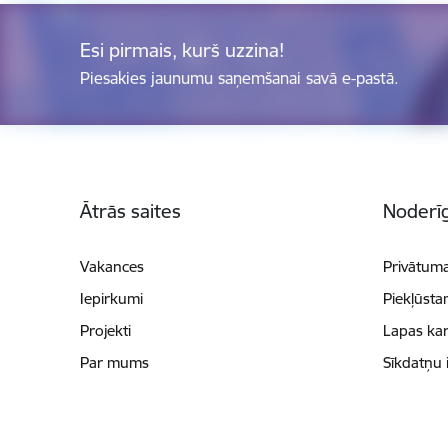
Esi pirmais, kurš uzzina!
Piesakies jaunumu saņemšanai savā e-pastā.
Kājene
Ātrās saites
Noderīg
Vakances
Privātuma
Iepirkumi
Piekļūsta
Projekti
Lapas kar
Par mums
Sīkdatņu 