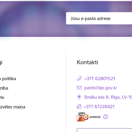
i
Kontakti
 politika
+371 62801521
E-pasts:
pasts@lzp.gov.lv
mība
Smilšu iela 8, Rīga, LV-
te
+371 67228421
izvēles maiņa