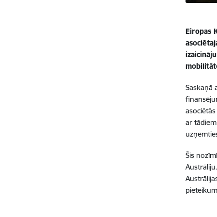
Eiropas K
asociētaj
izaicināj
mobilitā
Saskaņā a
finansēju
asociētās
ar tādiem
uzņemties
Šis nozīm
Austrālij
Austrālija
pieteikum