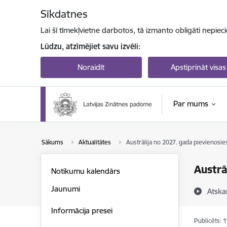
Pāriet uz lapas saturu
Sīkdatnes
Lai šī tīmekļvietne darbotos, tā izmanto obligāti nepiec
Lūdzu, atzīmējiet savu izvēli:
Noraidīt
Apstiprināt visas
Par mums
Sākums
Aktualitātes
Austrālija no 2027. gada pievienosies
Austrā
Notikumu kalendārs
Jaunumi
Atska
Informācija presei
Publicēts: 