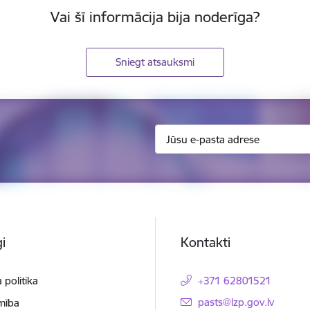
Vai šī informācija bija noderīga?
Sniegt atsauksmi
i
Kontakti
 politika
+371 62801521
E-pasts:
pasts@lzp.gov.lv
mība