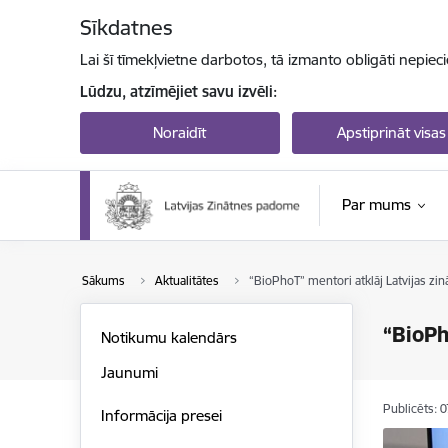
Pāriet uz lapas saturu
Sīkdatnes
Lai šī tīmekļvietne darbotos, tā izmanto obligāti nepiec
Lūdzu, atzīmējiet savu izvēli:
Noraidīt
Apstiprināt visas
Par mums
Sākums
Aktualitātes
“BioPhoT” mentori atklāj Latvijas zin
“BioPh
Notikumu kalendārs
Jaunumi
Publicēts: 
Informācija presei