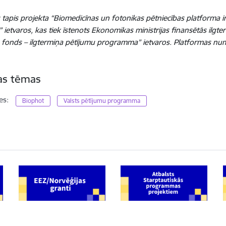
 tapis p
rojekta “Biomedicīnas un fotonikas pētniecības platforma i
 ietvaros, kas tiek īstenots Ekonomikas ministrijas finansētās ilg
u fonds – ilgtermiņa pētījumu programma” ietvaros. Platformas n
tas tēmas
es:
Biophot
Valsts pētījumu programma