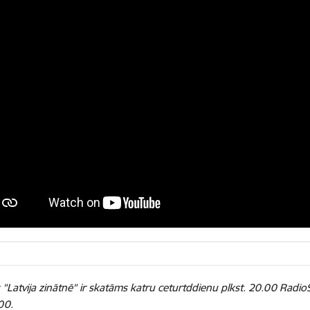
 "Latvija zinātnē" ir skatāms katru ceturtddienu plkst. 20.00 Rad
.00.