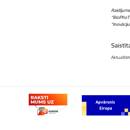
Raidījums
“BioPhoT”
“Inovācij
Saistī
Aktualitāt