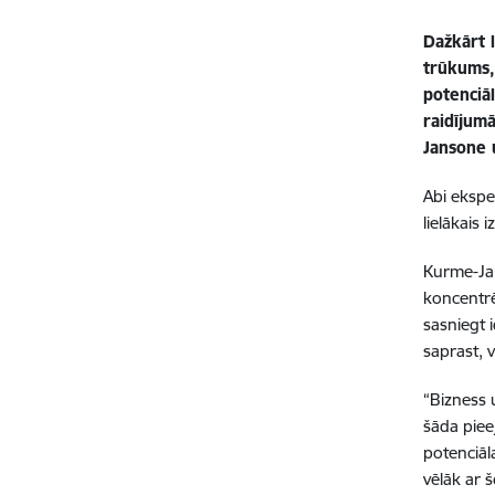
Dažkārt l
trūkums, 
potenciā
raidījum
Jansone u
Abi ekspe
lielākais 
Kurme-Jan
koncentrē
sasniegt 
saprast, 
“Bizness 
šāda piee
potenciāl
vēlāk ar 