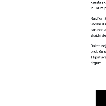
klienta s
ir – kurš
Raidījumā
vadībā iz
sarunās a
skaidri d
Raksturojo
problēmu 
Tikpat sva
tirgum.