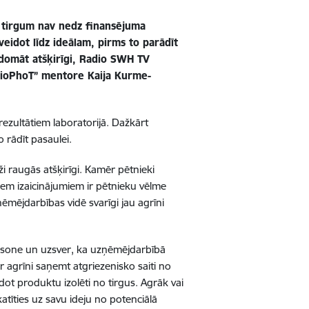
dz tirgum nav nedz finansējuma
veidot līdz ideālam, pirms to parādīt
u domāt atšķirīgi, Radio SWH TV
 “BioPhoT” mentore Kaija Kurme-
 rezultātiem laboratorijā. Dažkārt
o rādīt pasaulei.
 raugās atšķirīgi. Kamēr pētnieki
jiem izaicinājumiem ir pētnieku vēlme
ņēmējdarbības vidē svarīgi jau agrīni
-Jansone un uzsver, ka uzņēmējdarbībā
r agrīni saņemt atgriezenisko saiti no
idot produktu izolēti no tirgus. Agrāk vai
atīties uz savu ideju no potenciālā