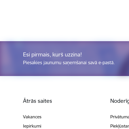
Esi pirmais, kurš uzzina!
Piesakies jaunumu saņemšanai savā e-pastā.
Kājene
Ātrās saites
Noderīg
Vakances
Privātuma
Iepirkumi
Piekļūsta