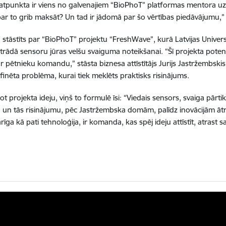
katpunkta ir viens no galvenajiem “BioPhoT” platformas mentora uz
 par to grib maksāt? Un tad ir jādomā par šo vērtības piedāvājumu,
 stāstīts par “BioPhoT” projektu “FreshWave”, kurā Latvijas Unive
strādā sensoru jūras velšu svaiguma noteikšanai. “Šī projekta poten
r pētnieku komandu,” stāsta biznesa attīstītājs Jurijs Jastržembskis.
efinēta problēma, kurai tiek meklēts praktisks risinājums.
t projekta ideju, viņš to formulē īsi: “Viedais sensors, svaiga pārtik
un tās risinājumu, pēc Jastržembska domām, palīdz inovācijām ātrā
rīga kā pati tehnoloģija, ir komanda, kas spēj ideju attīstīt, atrast 