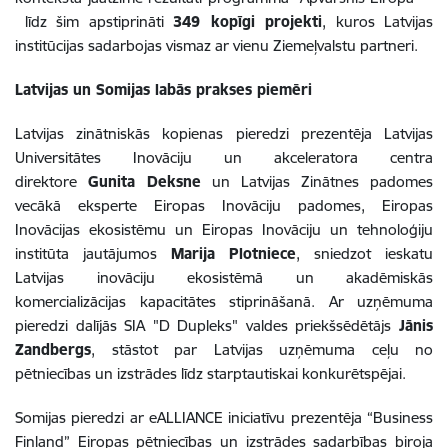
līdz šim apstiprināti
349 kopīgi projekti
, kuros Latvijas
institūcijas sadarbojas vismaz ar vienu Ziemeļvalstu partneri.
Latvijas un Somijas labās prakses piemēri
Latvijas zinātniskās kopienas pieredzi prezentēja Latvijas
Universitātes Inovāciju un akceleratora centra
direktore
Gunita Deksne
un Latvijas Zinātnes padomes
vecākā eksperte Eiropas Inovāciju padomes, Eiropas
Inovācijas ekosistēmu un Eiropas Inovāciju un tehnoloģiju
institūta jautājumos
Marija Plotniece
, sniedzot ieskatu
Latvijas inovāciju ekosistēmā un akadēmiskās
komercializācijas kapacitātes stiprināšanā. Ar uzņēmuma
pieredzi dalījās SIA "D Dupleks" valdes priekšsēdētājs
Jānis
Zandbergs
, stāstot par Latvijas uzņēmuma ceļu no
pētniecības un izstrādes līdz starptautiskai konkurētspējai.
Somijas pieredzi ar eALLIANCE iniciatīvu prezentēja “Business
Finland” Eiropas pētniecības un izstrādes sadarbības biroja