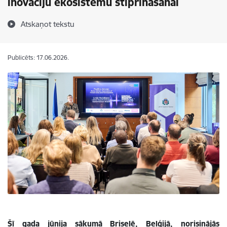
inovāciju ekosistēmu stiprināšanai
Atskaņot tekstu
Publicēts: 17.06.2026.
Šī gada jūnija sākumā Briselē, Beļģijā, norisinājās