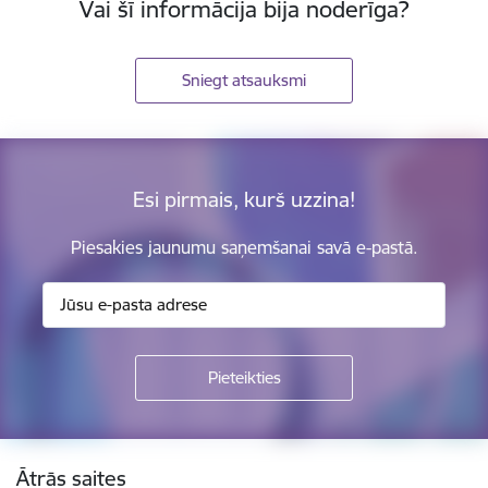
Vai šī informācija bija noderīga?
Sniegt atsauksmi
Esi pirmais, kurš uzzina!
Piesakies jaunumu saņemšanai savā e-pastā.
Kājene
Ātrās saites