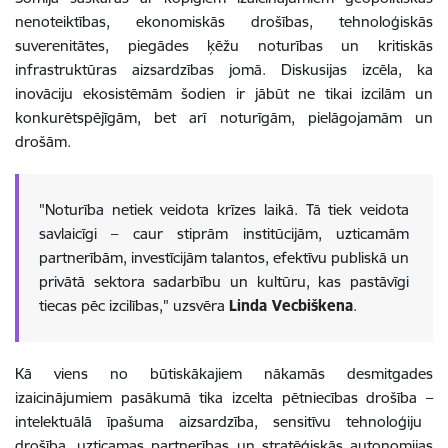
nenoteiktības, ekonomiskās drošības, tehnoloģiskās
suverenitātes, piegādes ķēžu noturības un kritiskās
infrastruktūras aizsardzības jomā. Diskusijas izcēla, ka
inovāciju ekosistēmām šodien ir jābūt ne tikai izcilām un
konkurētspējīgām, bet arī noturīgām, pielāgojamām un
drošām.
"Noturība netiek veidota krīzes laikā. Tā tiek veidota
savlaicīgi
–
caur stiprām institūcijām, uzticamām
partnerībām, investīcijām talantos, efektīvu publiskā un
privātā sektora sadarbību un kultūru, kas pastāvīgi
tiecas pēc izcilības," uzsvēra
Linda Vecbiškena
.
Kā viens no būtiskākajiem nākamās desmitgades
izaicinājumiem pasākumā tika izcelta pētniecības drošība
–
intelektuālā īpašuma aizsardzība, sensitīvu tehnoloģiju
drošība, uzticamas partnerības un stratēģiskās autonomijas