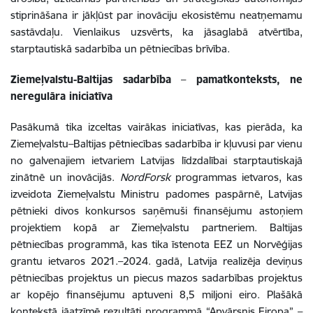
stiprināšana ir jākļūst par inovāciju ekosistēmu neatņemamu
sastāvdaļu. Vienlaikus uzsvērts, ka jāsaglabā atvērtība,
starptautiskā sadarbība un pētniecības brīvība.
Ziemeļvalstu-Baltijas sadarbība
–
pamatkonteksts, ne
neregulāra iniciatīva
Pasākumā tika izceltas vairākas iniciatīvas, kas pierāda, ka
Ziemeļvalstu–Baltijas pētniecības sadarbība ir kļuvusi par vienu
no galvenajiem ietvariem Latvijas līdzdalībai starptautiskajā
zinātnē un inovācijās.
NordForsk
programmas ietvaros, kas
izveidota Ziemeļvalstu Ministru padomes paspārnē, Latvijas
pētnieki divos konkursos saņēmuši finansējumu astoņiem
projektiem kopā ar Ziemeļvalstu partneriem. Baltijas
pētniecības programmā, kas tika īstenota EEZ un Norvēģijas
grantu ietvaros 2021.–2024. gadā, Latvija realizēja deviņus
pētniecības projektus un piecus mazos sadarbības projektus
ar kopējo finansējumu aptuveni 8,5 miljoni eiro. Plašākā
kontekstā jāatzīmē rezultāti programmā “Apvārsnis Eiropa”
–