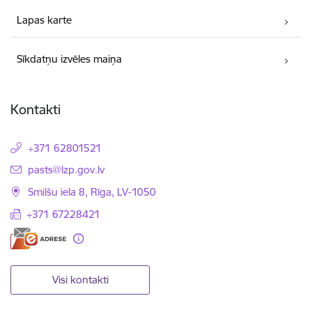
Lapas karte
Sīkdatņu izvēles maiņa
Kontakti
+371 62801521
E-pasts:
pasts@lzp.gov.lv
Smilšu iela 8, Rīga, LV-1050
+371 67228421
Visi kontakti