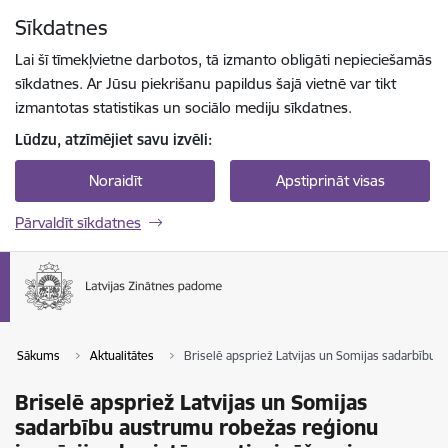
Pāriet uz lapas saturu
Sīkdatnes
Spied
lai meklētu
Enter
Lai šī tīmekļvietne darbotos, tā izmanto obligāti nepieciešamās
sīkdatnes. Ar Jūsu piekrišanu papildus šajā vietnē var tikt
izmantotas statistikas un sociālo mediju sīkdatnes.
Lūdzu, atzīmējiet savu izvēli:
Noraidīt
Apstiprināt visas
Pārvaldīt sīkdatnes
Sākums
Aktualitātes
Briselē apspriež Latvijas un Somijas sadarbību 
Briselē apspriež Latvijas un Somijas
sadarbību austrumu robežas reģionu