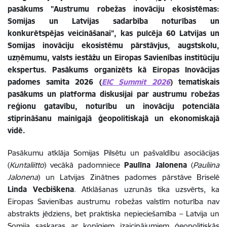
pasākums "Austrumu robežas inovāciju ekosistēmas:
Somijas un Latvijas sadarbība noturības un
konkurētspējas veicināšanai", kas pulcēja 60 Latvijas un
Somijas inovāciju ekosistēmu pārstāvjus, augstskolu,
uzņēmumu, valsts iestāžu un Eiropas Savienības institūciju
ekspertus. Pasākums organizēts kā Eiropas Inovācijas
padomes samita 2026 (
EIC Summit 2026
) tematiskais
pasākums un platforma diskusijai par austrumu robežas
reģionu gatavību, noturību un inovāciju potenciāla
stiprināšanu mainīgajā ģeopolitiskajā un ekonomiskajā
vidē.
Pasākumu atklāja Somijas Pilsētu un pašvaldību asociācijas
(
Kuntaliitto
) vecākā padomniece
Paulīna Jalonena
(
Pauliina
Jalonena
) un Latvijas Zinātnes padomes pārstāve Briselē
Linda Vecbiškena
. Atklāšanas uzrunās tika uzsvērts, ka
Eiropas Savienības austrumu robežas valstīm noturība nav
abstrakts jēdziens, bet praktiska nepieciešamība
–
Latvija un
Somija saskaras ar kopīgiem izaicinājumiem ģeopolitiskās