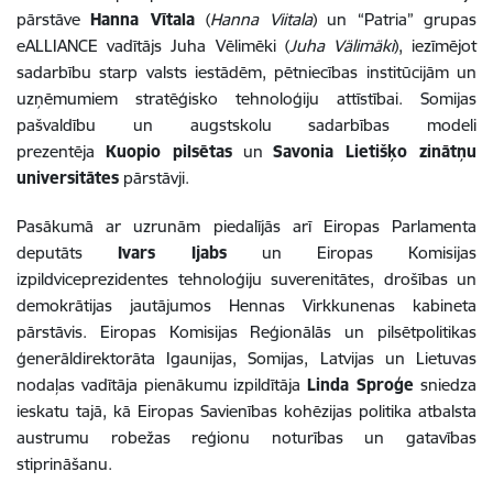
pārstāve
Hanna Vītala
(
Hanna Viitala
) un “Patria” grupas
eALLIANCE vadītājs Juha Vēlimēki (
Juha Välimäki
), iezīmējot
sadarbību starp valsts iestādēm, pētniecības institūcijām un
uzņēmumiem stratēģisko tehnoloģiju attīstībai. Somijas
pašvaldību un augstskolu sadarbības modeli
prezentēja
Kuopio pilsētas
un
Savonia Lietišķo zinātņu
universitātes
pārstāvji.
Pasākumā ar uzrunām piedalījās arī Eiropas Parlamenta
deputāts
Ivars Ijabs
un Eiropas Komisijas
izpildviceprezidentes tehnoloģiju suverenitātes, drošības un
demokrātijas jautājumos Hennas Virkkunenas kabineta
pārstāvis. Eiropas Komisijas Reģionālās un pilsētpolitikas
ģenerāldirektorāta Igaunijas, Somijas, Latvijas un Lietuvas
nodaļas vadītāja pienākumu izpildītāja
Linda Sproģe
sniedza
ieskatu tajā, kā Eiropas Savienības kohēzijas politika atbalsta
austrumu robežas reģionu noturības un gatavības
stiprināšanu.