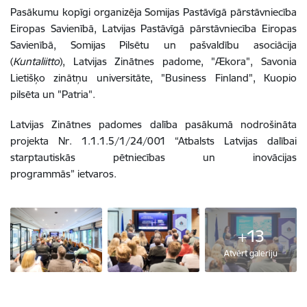
Pasākumu kopīgi organizēja Somijas Pastāvīgā pārstāvniecība
Eiropas Savienībā, Latvijas Pastāvīgā pārstāvniecība Eiropas
Savienībā, Somijas Pilsētu un pašvaldību asociācija
(
Kuntaliitto
), Latvijas Zinātnes padome, "Ækora", Savonia
Lietišķo zinātņu universitāte, "Business Finland", Kuopio
pilsēta un "Patria".
Latvijas Zinātnes padomes dalība pasākumā nodrošināta
projekta Nr. 1.1.1.5/1/24/001 “Atbalsts Latvijas dalībai
starptautiskās pētniecības un inovācijas
programmās” ietvaros.
+13
Atvērt galeriju