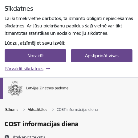
Pāriet uz lapas saturu
Sīkdatnes
Spied
lai meklētu
Enter
Lai šī tīmekļvietne darbotos, tā izmanto obligāti nepieciešamās
sīkdatnes. Ar Jūsu piekrišanu papildus šajā vietnē var tikt
izmantotas statistikas un sociālo mediju sīkdatnes.
Lūdzu, atzīmējiet savu izvēli:
Noraidīt
Apstiprināt visas
Pārvaldīt sīkdatnes
Sākums
Aktualitātes
COST informācijas diena
COST informācijas diena
Atskaņot tekstu