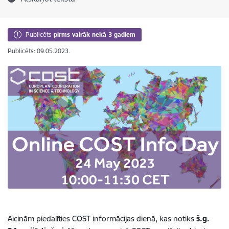
Publicēts
pirms vairāk nekā 3 gadiem
Publicēts: 09.05.2023.
Aicinām piedalīties COST informācijas dienā, kas notiks
š.g.