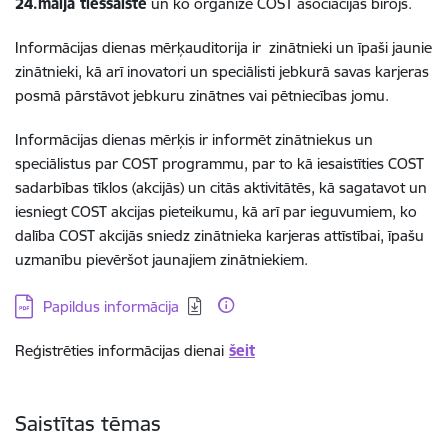
24.maijā tiešsaistē
un ko organizē COST asociācijas birojs.
Informācijas dienas mērķauditorija ir zinātnieki un īpaši jaunie
zinātnieki, kā arī inovatori un speciālisti jebkurā savas karjeras
posmā pārstāvot jebkuru zinātnes vai pētniecības jomu.
Informācijas dienas mērķis ir informēt zinātniekus un
speciālistus par COST programmu, par to kā iesaistīties COST
sadarbības tīklos (akcijās) un citās aktivitātēs, kā sagatavot un
iesniegt COST akcijas pieteikumu, kā arī par ieguvumiem, ko
dalība COST akcijās sniedz zinātnieka karjeras attīstībai, īpašu
uzmanību pievēršot jaunajiem zinātniekiem.
Lejupielādēt:
Papildus informācija
Reģistrēties informācijas dienai
šeit
Saistītas tēmas