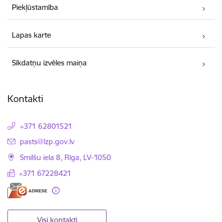
Piekļūstamība
Lapas karte
Sīkdatņu izvēles maiņa
Kontakti
+371 62801521
E-pasts:
pasts@lzp.gov.lv
Smilšu iela 8, Rīga, LV-1050
+371 67228421
Visi kontakti