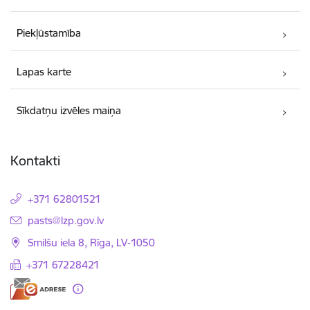
Piekļūstamība
Lapas karte
Sīkdatņu izvēles maiņa
Kontakti
+371 62801521
E-pasts:
pasts@lzp.gov.lv
Smilšu iela 8, Rīga, LV-1050
+371 67228421