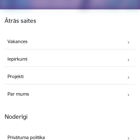
Kājene
Ātrās saites
Vakances
Iepirkumi
Projekti
Par mums
Noderīgi
Privātuma politika