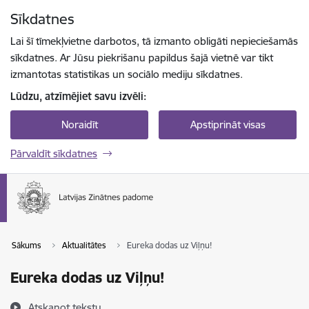
Pāriet uz lapas saturu
Sīkdatnes
Spied
lai meklētu
Enter
Lai šī tīmekļvietne darbotos, tā izmanto obligāti nepieciešamās
sīkdatnes. Ar Jūsu piekrišanu papildus šajā vietnē var tikt
izmantotas statistikas un sociālo mediju sīkdatnes.
Lūdzu, atzīmējiet savu izvēli:
Noraidīt
Apstiprināt visas
Pārvaldīt sīkdatnes
Sākums
Aktualitātes
Eureka dodas uz Viļņu!
Eureka dodas uz Viļņu!
Atskaņot tekstu