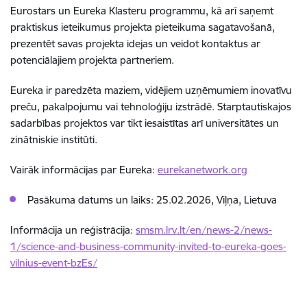
Eurostars un Eureka Klasteru programmu, kā arī saņemt
praktiskus ieteikumus projekta pieteikuma sagatavošanā,
prezentēt savas projekta idejas un veidot kontaktus ar
potenciālajiem projekta partneriem.
Eureka ir paredzēta maziem, vidējiem uzņēmumiem inovatīvu
preču, pakalpojumu vai tehnoloģiju izstrādē. Starptautiskajos
sadarbības projektos var tikt iesaistītas arī universitātes un
zinātniskie institūti.
Vairāk informācijas par Eureka:
eurekanetwork.org
Pasākuma datums un laiks: 25.02.2026, Viļņa, Lietuva
Informācija un reģistrācija:
smsm.lrv.lt/en/news-2/news-
1/science-and-business-community-invited-to-eureka-goes-
vilnius-event-bzEs/