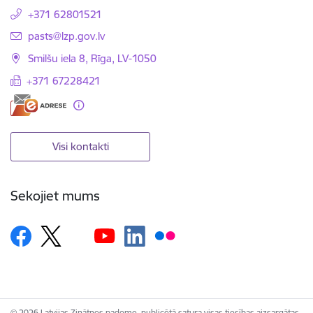
+371 62801521
E-pasts:
pasts@lzp.gov.lv
Smilšu iela 8, Rīga, LV-1050
+371 67228421
Visi kontakti
Sekojiet mums
© 2026 Latvijas Zinātnes padome, publicētā satura visas tiesības aizsargātas.