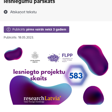
iesniegumu pārskats
Atskaņot tekstu
Publicēts
pirms vairāk nekā 3 gadiem
Publicēts: 18.05.2023.