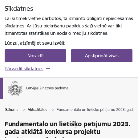
Pāriet uz lapas saturu
Sīkdatnes
Spied
lai meklētu
Enter
Lai šī tīmekļvietne darbotos, tā izmanto obligāti nepieciešamās
sīkdatnes. Ar Jūsu piekrišanu papildus šajā vietnē var tikt
izmantotas statistikas un sociālo mediju sīkdatnes.
Lūdzu, atzīmējiet savu izvēli:
Noraidīt
Apstiprināt visas
Pārvaldīt sīkdatnes
Sākums
Aktualitātes
Fundamentālo un lietišķo pētījumu 2023. gada a
Fundamentālo un lietišķo pētījumu 2023.
gada atklātā konkursa projektu