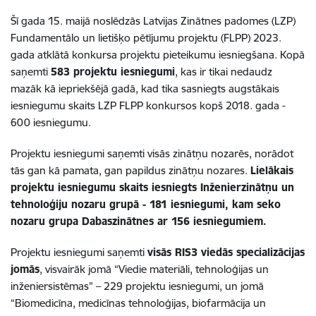
Šī gada 15. maijā noslēdzās Latvijas Zinātnes padomes (LZP)
Fundamentālo un lietišķo pētījumu projektu (FLPP) 2023.
gada atklātā konkursa projektu pieteikumu iesniegšana. Kopā
saņemti
583 projektu iesniegumi
, kas ir tikai nedaudz
mazāk kā iepriekšējā gadā, kad tika sasniegts augstākais
iesniegumu skaits LZP FLPP konkursos kopš 2018. gada -
600 iesniegumu.
Projektu iesniegumi saņemti visās zinātņu nozarēs, norādot
tās gan kā pamata, gan papildus zinātņu nozares.
Lielākais
projektu iesniegumu skaits iesniegts Inženierzinātņu un
tehnoloģiju nozaru grupā - 181 iesniegumi, kam seko
nozaru grupa Dabaszinātnes ar 156 iesniegumiem.
Projektu iesniegumi saņemti
visās RIS3 viedās specializācijas
jomās
, visvairāk jomā “Viedie materiāli, tehnoloģijas un
inženiersistēmas” – 229 projektu iesniegumi, un jomā
“Biomedicīna, medicīnas tehnoloģijas, biofarmācija un