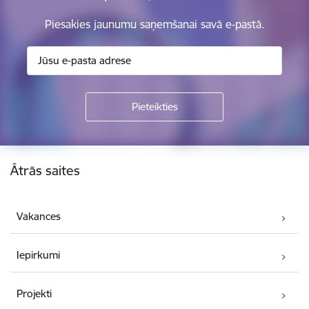
Piesakies jaunumu saņemšanai savā e-pastā.
Kājene
Ātrās saites
Vakances
Iepirkumi
Projekti