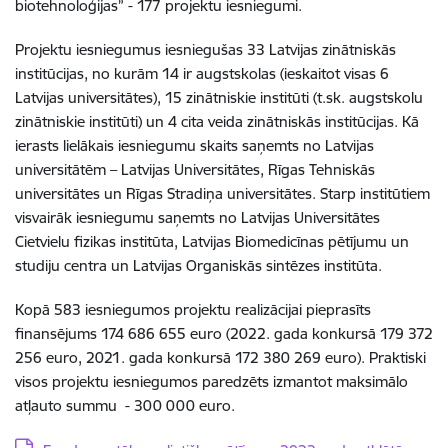
biotehnoloģijas” - 177 projektu iesniegumi.
Projektu iesniegumus iesniegušas 33 Latvijas zinātniskās
institūcijas, no kurām 14 ir augstskolas (ieskaitot visas 6
Latvijas universitātes), 15 zinātniskie institūti (t.sk. augstskolu
zinātniskie institūti) un 4 cita veida zinātniskās institūcijas. Kā
ierasts lielākais iesniegumu skaits saņemts no Latvijas
universitātēm – Latvijas Universitātes, Rīgas Tehniskās
universitātes un Rīgas Stradiņa universitātes. Starp institūtiem
visvairāk iesniegumu saņemts no Latvijas Universitātes
Cietvielu fizikas institūta, Latvijas Biomedicīnas pētījumu un
studiju centra un Latvijas Organiskās sintēzes institūta.
Kopā 583 iesniegumos projektu realizācijai pieprasīts
finansējums 174 686 655 euro (2022. gada konkursā 179 372
256 euro, 2021. gada konkursā 172 380 269 euro). Praktiski
visos projektu iesniegumos paredzēts izmantot maksimālo
atļauto summu - 300 000 euro.