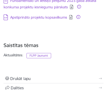
Lejupielādēt:
Fundamentālo un lietišķo pētījumu 2023.gada atklātā
konkursa projektu iesniegumu pārskats
Lejupielādēt:
Apstiprināto projektu kopsavilkums
Saistītas tēmas
Aktualitātes:
FLPP Jaunumi
Drukāt lapu
Dalīties