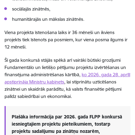
sociālajās zinātnēs,
humanitārajās un mākslas zinātnēs.
Viena projekta īstenošana laiks ir 36 mēneši un ikviens
projekts tiek īstenots pa posmiem, kur viena posma ilgums ir
12 mēneši.
Šī gada konkursā stājās spēkā arī vairāki būtiski grozījumi
Fundamentālo un lietišķo pētījumu projektu izvērtēšanas un
finansējuma administrēšanas kārtībā,
ko 2026. gada 28. aprīlī
apstiprināja Ministru kabinets
, lai stiprinātu uzticēšanos
zinātnei un skaidrāk parādītu, kā valsts finansētie pētījumi
palīdz sabiedrībai un ekonomikai.
Plašāka informācija par 2026. gada FLPP konkursā
iesniegtajiem projektu pieteikumiem, tostarp
projektu sadalījumu pa zinātņu nozarēm,