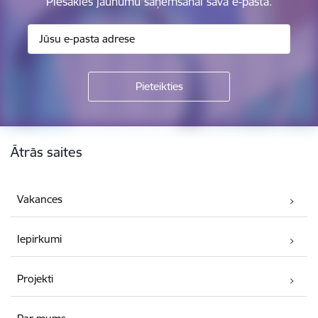
Piesakies jaunumu saņemšanai savā e-pastā.
Kājene
Ātrās saites
Vakances
Iepirkumi
Projekti