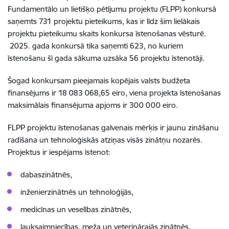
Fundamentālo un lietišķo pētījumu projektu (FLPP) konkursā
saņemts 731 projektu pieteikums, kas ir līdz šim lielākais
projektu pieteikumu skaits konkursa īstenošanas vēsturē.
2025. gada konkursā tika saņemti 623, no kuriem
īstenošanu šī gada sākuma uzsāka 56 projektu īstenotāji.
Šogad konkursam pieejamais kopējais valsts budžeta
finansējums ir 18 083 068,65 eiro, viena projekta īstenošanas
maksimālais finansējuma apjoms ir 300 000 eiro.
FLPP projektu īstenošanas galvenais mērķis ir jaunu zināšanu
radīšana un tehnoloģiskās atziņas visās zinātņu nozarēs.
Projektus ir iespējams īstenot:
dabaszinātnēs,
inženierzinātnēs un tehnoloģijās,
medicīnas un veselības zinātnēs,
lauksaimniecības, meža un veterinārajās zinātnēs,