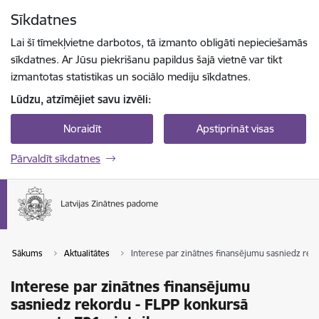
Pāriet uz lapas saturu
Sīkdatnes
Spied
lai meklētu
Enter
Lai šī tīmekļvietne darbotos, tā izmanto obligāti nepieciešamās
sīkdatnes. Ar Jūsu piekrišanu papildus šajā vietnē var tikt
izmantotas statistikas un sociālo mediju sīkdatnes.
Lūdzu, atzīmējiet savu izvēli:
Noraidīt
Apstiprināt visas
Pārvaldīt sīkdatnes
Sākums
Aktualitātes
Interese par zinātnes finansējumu sasniedz re
Interese par zinātnes finansējumu
sasniedz rekordu - FLPP konkursā