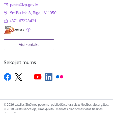
E-pasts:
pasts@lzp.gov.lv
Smilšu iela 8, Rīga, LV-1050
+371 67228421
Visi kontakti
Sekojiet mums
© 2026 Latvijas Zinātnes padome, publicētā satura visas tiesības aizsargātas.
© 2020 Valsts kanceleja, Tīmekļvietņu vienotās platformas visas tiesības