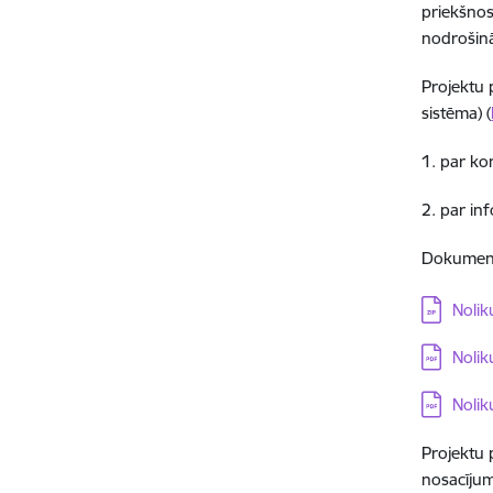
priekšnos
nodrošinā
Projektu 
sistēma) (
1. par ko
2. par in
Dokument
Lejupielā
Nolik
Lejupielā
Noli
Lejupielā
Nolik
Projektu 
nosacīju