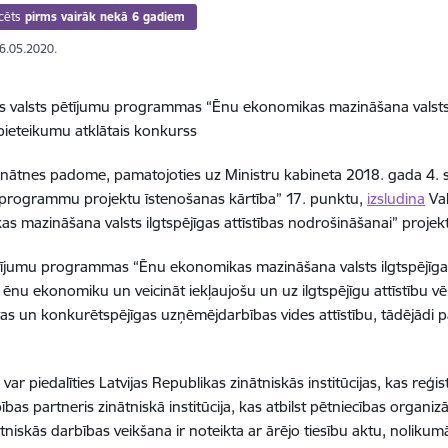
cēts
pirms vairāk nekā 6 gadiem
06.05.2020.
ts valsts pētījumu programmas “Ēnu ekonomikas mazināšana valsts i
pieteikumu atklātais konkurss
Zinātnes padome, pamatojoties uz Ministru kabineta 2018. gada 4.
 programmu projektu īstenošanas kārtība” 17. punktu,
izsludina
Val
s mazināšana valsts ilgtspējīgas attīstības nodrošināšanai” proje
tījumu programmas “Ēnu ekonomikas mazināšana valsts ilgtspējīgas
 ēnu ekonomiku un veicināt iekļaujošu un uz ilgtspējīgu attīstību v
as un konkurētspējīgas uzņēmējdarbības vides attīstību, tādējādi p
ar piedalīties Latvijas Republikas zinātniskās institūcijas, kas reģis
bas partneris zinātniskā institūcija, kas atbilst pētniecības organizācij
tniskās darbības veikšana ir noteikta ar ārējo tiesību aktu, nolikumā