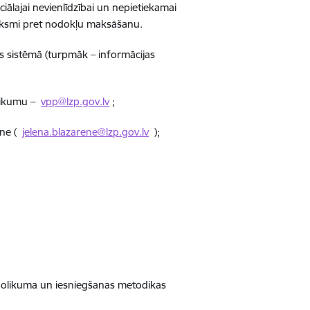
ālajai nevienlīdzībai un nepietiekamai
ieksmi pret nodokļu maksāšanu.
as sistēmā (turpmāk – informācijas
olikumu –
vpp@lzp.gov.lv
;
ene (
jelena.blazarene@lzp.gov.lv
);
ot nolikuma un iesniegšanas metodikas