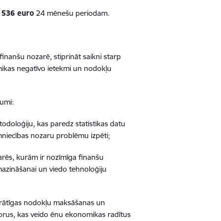
 536 euro
24 mēnešu periodam.
nanšu nozarē, stiprināt saikni starp
omikas negatīvo ietekmi un nodokļu
vumi:
doloģiju, kas paredz statistikas datu
niecības nozaru problēmu izpēti;
rēs, kurām ir nozīmīga finanšu
mazināšanai un viedo tehnoloģiju
bprātīgas nodokļu maksāšanas un
torus, kas veido ēnu ekonomikas radītus