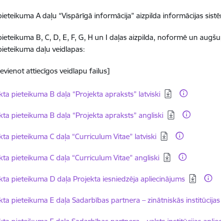
pieteikuma A daļu “Vispārīgā informācija” aizpilda informācijas sist
pieteikuma B, C, D, E, F, G, H un I daļas aizpilda, noformē un augš
pieteikuma daļu veidlapas:
evienot attiecīgos veidlapu failus]
dēt:
kta pieteikuma B daļa “Projekta apraksts” latviski
dēt:
kta pieteikuma B daļa “Projekta apraksts” angliski
dēt:
kta pieteikuma C daļa “Curriculum Vitae” latviski
dēt:
kta pieteikuma C daļa “Curriculum Vitae” angliski
dēt:
kta pieteikuma D daļa Projekta iesniedzēja apliecinājums
dēt:
kta pieteikuma E daļa Sadarbības partnera – zinātniskās institūcijas
dēt: