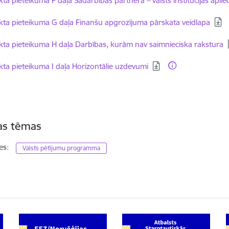
kta pieteikuma F daļa Sadarbības partnera – valsts institūcijas apli
dēt:
kta pieteikuma G daļa Finanšu apgrozījuma pārskata veidlapa
dēt:
kta pieteikuma H daļa Darbības, kurām nav saimnieciska rakstura
dēt:
kta pieteikuma I daļa Horizontālie uzdevumi
tas tēmas
es:
Valsts pētījumu programma