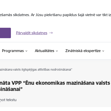
iešamās sīkdatnes. Ar Jūsu piekrišanu papildus šajā vietnē var tikt i
Pārvaldīt sīkdatnes
Programmas
Aktualitātes
Zinātniskā ekspertīze
nāšana valsts ilgtspējīgas attīstības nodrošināšanai”
ināta VPP “Ēnu ekonomikas mazināšana valsts i
ināšanai”
ņot tekstu