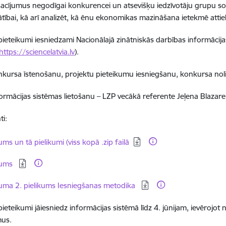
acījumus negodīgai konkurencei un atsevišķu iedzīvotāju grupu soci
tībai, kā arī analizēt, kā ēnu ekonomikas mazināšana ietekmē att
pieteikumi iesniedzami Nacionālajā zinātniskās darbības informācij
https://sciencelatvia.lv
).
nkursa īstenošanu, projektu pieteikumu iesniegšanu, konkursa n
formācijas sistēmas lietošanu – LZP vecākā referente Jeļena Blazar
i:
dēt:
ums un tā pielikumi (viss kopā .zip failā
dēt:
kums
dēt:
uma 2. pielikums Iesniegšanas metodika
pieteikumi jāiesniedz informācijas sistēmā līdz 4. jūnijam, ievēroj
mus.