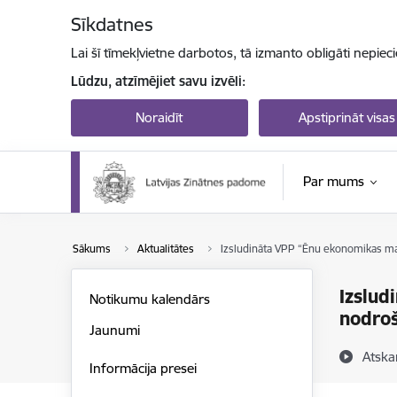
Pāriet uz lapas saturu
Sīkdatnes
Lai šī tīmekļvietne darbotos, tā izmanto obligāti nepiec
Lūdzu, atzīmējiet savu izvēli:
Noraidīt
Apstiprināt visas
Par mums
Sākums
Aktualitātes
Izsludināta VPP “Ēnu ekonomikas mazi
Izslud
Notikumu kalendārs
nodroš
Jaunumi
Atska
Informācija presei