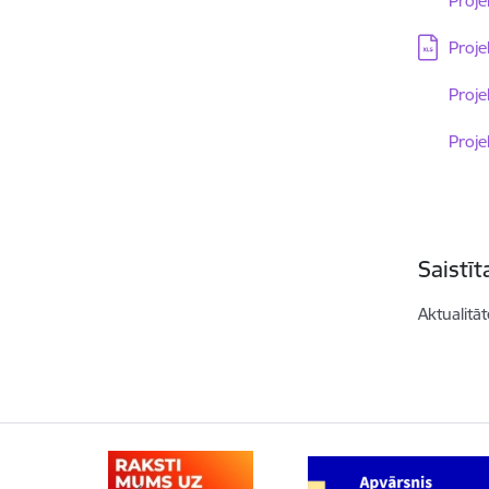
Proje
Lejupielā
Proje
Lejupielā
Proje
Lejupielā
Proje
Saistī
Aktualitāt