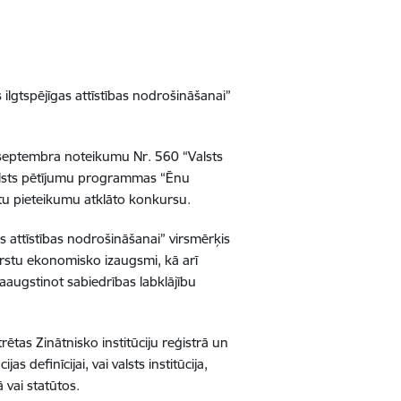
lgtspējīgas attīstības nodrošināšanai”
 septembra noteikumu Nr. 560 “Valsts
sts pētījumu programmas “Ēnu
ktu pieteikumu atklāto konkursu.
 attīstības nodrošināšanai” virsmērķis
ērstu ekonomisko izaugsmi, kā arī
aaugstinot sabiedrības labklājību
trētas Zinātnisko institūciju reģistrā un
as definīcijai, vai valsts institūcija,
 vai statūtos.