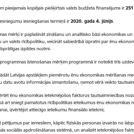
 pieejamais kopējais piešķirtais valsts budžeta finansējums ir
251
iesniegumu iesniegšanas termiņš ir
2020. gada 4. jūnijs
.
s mērķi ir paplašināt zināšanu un analītisko bāzi ekonomikas un fi
u un valsts rīcībpolitiku, veicināt sabiedrībā izpratni par ēnu ekon
abprātīgas izpildes nozīmi.
i programmas īstenošanas mērķim programmā ir noteikti trīs uzde
dāt Latvijas apstākļiem piemērotu ēnu ekonomikas mērīšanas meto
 datu avotu informācijas izmantošanu, ņemot vērā veikto tautsaim
tēt ēnu ekonomikas ietekmējošos faktorus tautsaimniecības noza
kā arī sniegt pamatotus rīcībpolitikas ieteikumus ēnu ekonomikas 
ai, izvērtējot attiecīgo ieteikumu finansiālo ietekmi;
pētījumus par iemesliem, kāpēc fiziskās personas izvairās no la
anās sociālās apdrošināšanas sistēmā, un analizēt ietekmējošos fak