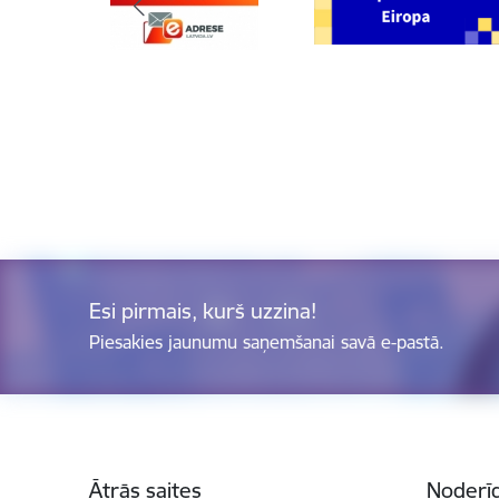
Esi pirmais, kurš uzzina!
Piesakies jaunumu saņemšanai savā e-pastā.
Kājene
Ātrās saites
Noderīg