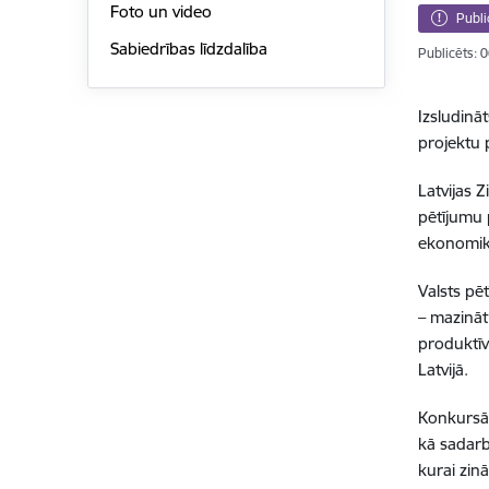
Foto un video
Publi
Sabiedrības līdzdalība
Publicēts: 
Izsludinā
projektu 
Latvijas 
pētījumu
ekonomika
Valsts pē
– mazināt
produktīv
Latvijā.
Konkursā v
kā sadarbī
kurai zinā