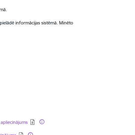
ēmā.
upielādē informācijas sistēmā. Minēto
 apliecinājums