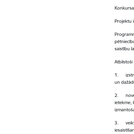
Konkursam
Projektu 
Programma
pētniecīb
saistību l
Atbilstoš
1. izstrā
un dažādu
2. novēr
ietekme, 
izmantošan
3. veikt 
iesaistīš