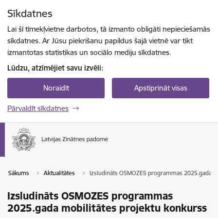
Pāriet uz lapas saturu
Sīkdatnes
Spied
lai meklētu
Enter
Lai šī tīmekļvietne darbotos, tā izmanto obligāti nepieciešamās
sīkdatnes. Ar Jūsu piekrišanu papildus šajā vietnē var tikt
izmantotas statistikas un sociālo mediju sīkdatnes.
Lūdzu, atzīmējiet savu izvēli:
Noraidīt
Apstiprināt visas
Pārvaldīt sīkdatnes
Sākums
Aktualitātes
Izsludināts OSMOZES programmas 2025.gada mob
Izsludināts OSMOZES programmas
2025.gada mobilitātes projektu konkurss