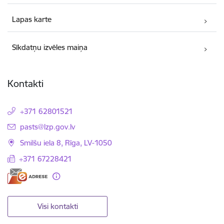
Lapas karte
Sīkdatņu izvēles maiņa
Kontakti
+371 62801521
E-pasts:
pasts@lzp.gov.lv
Smilšu iela 8, Rīga, LV-1050
+371 67228421
Visi kontakti