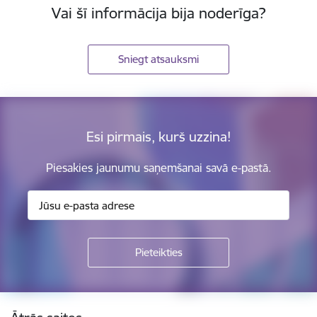
Vai šī informācija bija noderīga?
Sniegt atsauksmi
Esi pirmais, kurš uzzina!
Piesakies jaunumu saņemšanai savā e-pastā.
Kājene