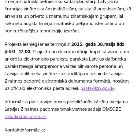
līmeņa zinātniski pētniecisko sadarbību starp Latvijas un
Francijas zinātniskajām institūcijām, tai skaitā augstskolām, kā
arī valsts un privāto uzņēmumu zinātniskajām grupām, lai
sekmētu augsta līmeņa zinātnisko pētījumu īstenošanu un
konkurētspējīgu tehnoloģiju izstrādi.
Projekta iesniegšanas termiņš ir
2025. gada 30.maijs līdz
plkst. 17.00
. Projektu un dokumentāciju kopā kā vienu datni
ar drošu elektronisko parakstu paraksta Latvijas dalībnieka
paraksttiesīgā amatpersona vai tās pilnvarotā persona un
Latvijas dalībnieka zinātniskais vadītājs un iesniedz Latvijas
Zinātnes padomē elektroniskā dokumenta formātā, nosūtot
uz oficiālo elektroniskā pasta adresi:
pasts@lzp.gov.lv
.
Informācija par Latvijas puses pieteikšanās kārtību pieejama
Latvijas Zinātnes padomes tīmekļvietnes sadaļā OMSOZE
izsludinātie konkursi
.
Kontaktinformācija: