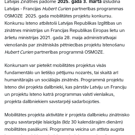
Latvijas Zinātnes padome
2025. gada 3. martā
izsludina
Latvijas - Francijas
Hubert Curien
partnerības programmas
OSMOZE 2025. gada mobilitātes projektu konkursu.
Konkursu īsteno atbilstoši Latvijas Republikas Izglītības un
zinātnes ministrijas un Francijas Republikas Eiropas lietu un
ārlietu ministrijas 2021. gada 28. maija administratīvajai
vienošanās par zinātniskās pētniecības projektu īstenošanu
Hubert Curien
partnerības programmā OSMOZE.
Konkursam var pieteikt mobilitātes projektus visās
fundamentālo un lietišķo pētījumu nozarēs, tai skaitā arī
humanitārajās un sociālajās zinātnēs. Programmā projektu
īsteno divi projekta dalībnieki, kas pārstāv Latviju un Franciju
un projektu īsteno katrā programmas valstī vienlaikus,
projekta dalībniekiem savstarpēji sadarbojoties.
Mobilitātes projekta aktivitāte ir projekta dalībnieku zinātnisko
grupu savstarpējie īslaicīgās (līdz 30 kalendārajām dienām)
mobilitātes pasākumi. Programma veicina un attīsta augsta