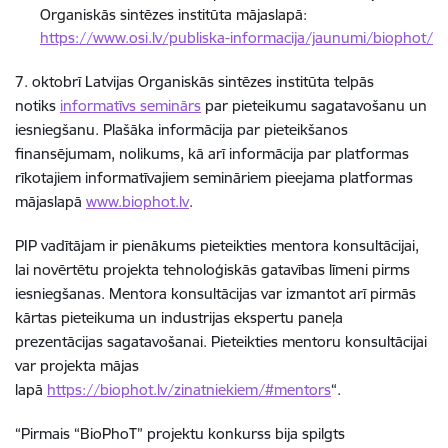
Organiskās sintēzes institūta mājaslapā:
https://www.osi.lv/publiska-informacija/jaunumi/biophot/
7. oktobrī Latvijas Organiskās sintēzes institūta telpās
notiks
informatīvs seminārs
par pieteikumu sagatavošanu un
iesniegšanu. Plašāka informācija par pieteikšanos
finansējumam, nolikums, kā arī informācija par platformas
rīkotajiem informatīvajiem semināriem pieejama platformas
mājaslapā
www.biophot.lv
.
PIP vadītājam ir pienākums pieteikties mentora konsultācijai,
lai novērtētu projekta tehnoloģiskās gatavības līmeni pirms
iesniegšanas. Mentora konsultācijas var izmantot arī pirmās
kārtas pieteikuma un industrijas ekspertu paneļa
prezentācijas sagatavošanai. Pieteikties mentoru konsultācijai
var projekta mājas
lapā
https://biophot.lv/zinatniekiem/#mentors
“.
“Pirmais “BioPhoT” projektu konkurss bija spilgts