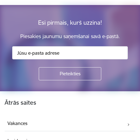
Esi pirmais, kurš uzzina!
Piesakies jaunumu saņemšanai savā e-pastā.
Kājene
Ātrās saites
Vakances