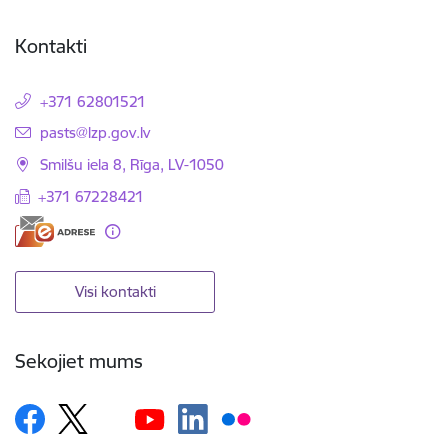
Kontakti
+371 62801521
E-pasts:
pasts@lzp.gov.lv
Smilšu iela 8, Rīga, LV-1050
+371 67228421
Visi kontakti
Sekojiet mums