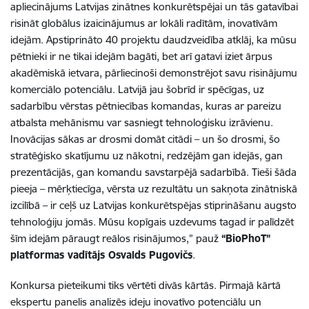
apliecinājums Latvijas zinātnes konkurētspējai un tās gatavībai
risināt globālus izaicinājumus ar lokāli radītām, inovatīvām
idejām. Apstiprināto 40 projektu daudzveidība atklāj, ka mūsu
pētnieki ir ne tikai idejām bagāti, bet arī gatavi iziet ārpus
akadēmiskā ietvara, pārliecinoši demonstrējot savu risinājumu
komerciālo potenciālu. Latvijā jau šobrīd ir spēcīgas, uz
sadarbību vērstas pētniecības komandas, kuras ar pareizu
atbalsta mehānismu var sasniegt tehnoloģisku izrāvienu.
Inovācijas sākas ar drosmi domāt citādi – un šo drosmi, šo
stratēģisko skatījumu uz nākotni, redzējām gan idejās, gan
prezentācijās, gan komandu savstarpējā sadarbībā. Tieši šāda
pieeja – mērķtiecīga, vērsta uz rezultātu un sakņota zinātniskā
izcilībā – ir ceļš uz Latvijas konkurētspējas stiprināšanu augsto
tehnoloģiju jomās. Mūsu kopīgais uzdevums tagad ir palīdzēt
šīm idejām pāraugt reālos risinājumos,” pauž
“BioPhoT”
platformas vadītājs Osvalds Pugovičs
.
Konkursa pieteikumi tiks vērtēti divās kārtās. Pirmajā kārtā
ekspertu panelis analizēs ideju inovatīvo potenciālu un