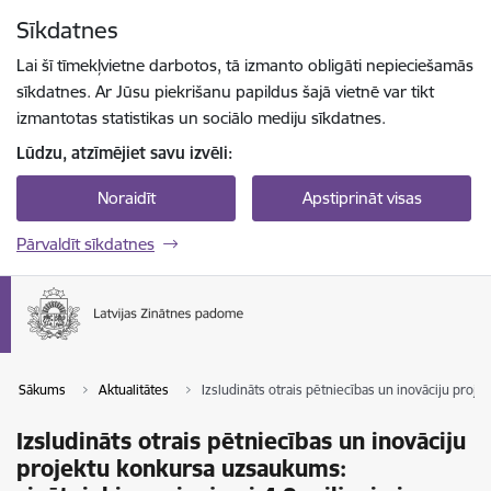
Pāriet uz lapas saturu
Sīkdatnes
Spied
lai meklētu
Enter
Lai šī tīmekļvietne darbotos, tā izmanto obligāti nepieciešamās
sīkdatnes. Ar Jūsu piekrišanu papildus šajā vietnē var tikt
izmantotas statistikas un sociālo mediju sīkdatnes.
Lūdzu, atzīmējiet savu izvēli:
Noraidīt
Apstiprināt visas
Pārvaldīt sīkdatnes
Sākums
Aktualitātes
Izsludināts otrais pētniecības un inovāciju proj
Izsludināts otrais pētniecības un inovāciju
projektu konkursa uzsaukums: