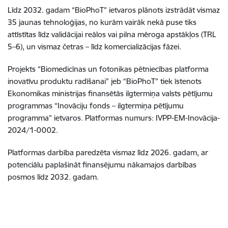
Līdz 2032. gadam “BioPhoT” ietvaros plānots izstrādāt vismaz
35 jaunas tehnoloģijas, no kurām vairāk nekā puse tiks
attīstītas līdz validācijai reālos vai pilna mēroga apstākļos (TRL
5–6), un vismaz četras – līdz komercializācijas fāzei.
Projekts “Biomedicīnas un fotonikas pētniecības platforma
inovatīvu produktu radīšanai” jeb “BioPhoT” tiek īstenots
Ekonomikas ministrijas finansētās ilgtermiņa valsts pētījumu
programmas “Inovāciju fonds – ilgtermiņa pētījumu
programma” ietvaros. Platformas numurs: IVPP-EM-Inovācija-
2024/1-0002.
Platformas darbība paredzēta vismaz līdz 2026. gadam, ar
potenciālu paplašināt finansējumu nākamajos darbības
posmos līdz 2032. gadam.