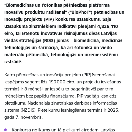
“Biomedicīnas un fotonikas pētniecības platforma
inovatīvu produktu radīšanai” (“BioPhoT”) pētniecības un
inovāciju projektu (PIP) konkursa uzsaukums. Šajā
uzsaukumā zinātniekiem indikatīvi pieejami 4,826,110
eiro, lai īstenotu inovatīvus risinājumus divās Latvijas
viedās stratēģijas (RIS3) jomās – biomedicīnā, medicīnas
tehnoloģijās un farmācijā, kā arī fotonikā un viedo
materiālu pētniecībā, tehnoloģijās un inženiersistēmu
izstrādē.
Katra pētniecības un inovāciju projekta (PIP) īstenošanai
iespējams saņemt līdz 190 000 eiro, un projektu ieviešanas
termiņš ir 8 mēneši, ar iespēju to pagarināt vēl par trim
mēnešiem bez papildu finansējuma. PIP vadītājs iesniedz
pieteikumu Nacionālajā zinātniskās darbības informācijas
sistēmā (NZDIS). Pieteikumu iesniegšanas termiņš ir 2025.
gada 7. novembris.
Konkursa nolikums un tā pielikumi atrodami Latvijas