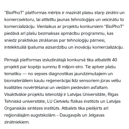
“BioPhoT” platformas mērķis ir mazināt plaisu starp zinātni un
komercsektoru, lai attīstītu jaunas tehnoloģijas un veicinātu to
komercializāciju. Vienlaikus ar projektu konkursiem “BioPhoT”
piedāvā arī plašu bezmaksas apmācību programmu, kas
sniedz praktiskas zināšanas par tehnoloģiju pārnesi,
intelektuālā īpašuma aizsardzību un inovāciju komercializāciju.
Pirmajā platformas izsludinātajā konkursā tika atbalstīti 40
projekti par kopējo summu 8 miljoni eiro. Tie aptver plašu
tematiku — no sepses diagnostikas jaundzimušajiem un
biomateriāliem kaulu reģenerācijai līdz sensoriem jūras velšu
kvalitātes novērtēšanai un viedām piedevām asfaltam.
Visaktīvākie projektu īstenotāji ir Latvijas Universitāte, Rīgas
Tehniskā universitāte, LU Cietvielu fizikas institūts un Latvijas
Organiskās sintēzes institūts. Atbalsts tika piešķirts arī
reģionālajām augstskolām – Daugavpils un Jelgavas
zinātniekiem.