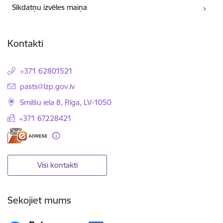
Sīkdatņu izvēles maiņa
Kontakti
+371 62801521
E-pasts:
pasts@lzp.gov.lv
Smilšu iela 8, Rīga, LV-1050
+371 67228421
Visi kontakti
Sekojiet mums