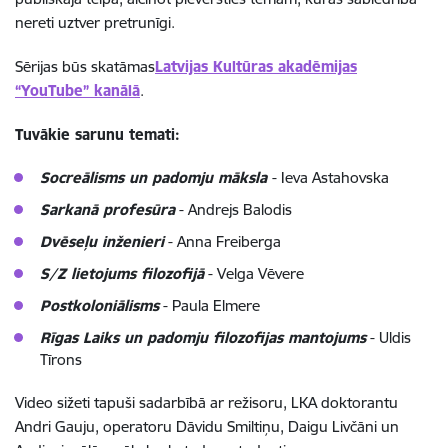
nereti uztver pretrunīgi.
Sērijas būs skatāmas
Latvijas Kultūras akadēmijas
“YouTube” kanālā
.
Tuvākie sarunu temati:
Socreālisms un padomju māksla
- Ieva Astahovska
Sarkanā profesūra
- Andrejs Balodis
Dvēseļu inženieri
- Anna Freiberga
S/Z lietojums filozofijā
- Velga Vēvere
Postkoloniālisms
- Paula Elmere
Rīgas Laiks un padomju filozofijas mantojums
- Uldis
Tīrons
Video sižeti tapuši sadarbībā ar režisoru, LKA doktorantu
Andri Gauju, operatoru Dāvidu Smiltiņu, Daigu Livčāni un