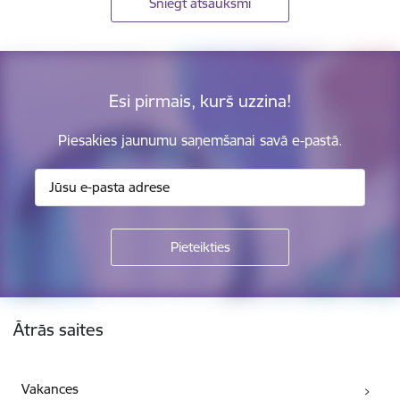
Sniegt atsauksmi
Esi pirmais, kurš uzzina!
Piesakies jaunumu saņemšanai savā e-pastā.
Kājene
Ātrās saites
Vakances