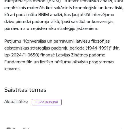
interpretācijas metodi (BNIM). Tā ietver tematisko analīzi, kurā
empīriskais materiāls tiek sakārtots hronoloģiski un tematiski,
kā arī padziļinātu BNIM analīzi, kas ļauj atklāt intervējamo
dzīvo pieredzi padomju laikā, īpaši saistībā ar konversijas,
pārrāvuma un epistēmisko stratēģiju jēdzieniem.
Pētījumu “Konversijas un pārrāvumi: latviešu filozofijas
epistēmiskās stratēģijas padomju periodā (1944–1991)” (Nr.
lzp-2024/1-0650) finansē Latvijas Zinātnes padome
Fundamentālo un lietišķo pētījumu atbalsta programmas
ietvaros.
Saistītas tēmas
Aktualitātes:
FLPP Jaunumi