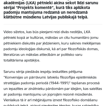
akadēmijas (LKA) pētnieki aicina sekot līdzi sarunu
sērijai “Projekts komentē”, kurā tiks aplūkota
padomju mantojuma redzamā un neredzamā
klātbūtne mūsdienu Latvijas publiskajā telpā.
Video sižetos, kas būs pieejami reizi divās nedēļās, LKA
pētnieki kopā ar kultūras, mākslas un citu humanitāro jomu
pētniekiem diskutēs par jēdzieniem, kuru saknes meklējamas
padomju ideoloģijas diskursā, kā arī par filozofiskās domas,
literatūras un mākslas attiecībām ar politisko varu
totalitārisma apstākļos.
Sarunu sērija piedāvās iespēju ieskatīties pētījuma
“Konversijas un pārrāvumi: latviešu filozofijas epistēmiskās
stratēģijas padomju periodā (1944–1991)” tapšanas procesā
un iepazīties ar zinātnieku pārdomām par idejām, kas saistītas
ar padomju mantojumu un joprojām rezonē mūsdienās.
Vienlaikus tā ir arī mēģinājums iznest filozofisko domāšanu
publiskajā telpā, aicinot pievērsties tēmām, kuras sabiedrība