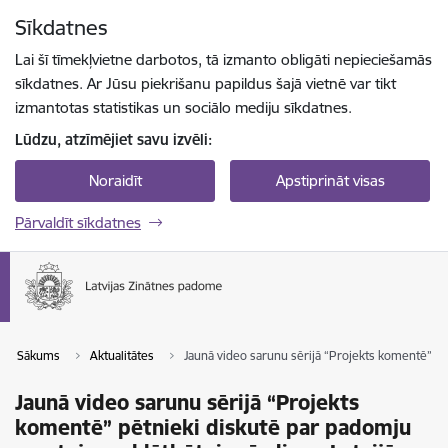
Pāriet uz lapas saturu
Sīkdatnes
Spied
lai meklētu
Enter
Lai šī tīmekļvietne darbotos, tā izmanto obligāti nepieciešamās
sīkdatnes. Ar Jūsu piekrišanu papildus šajā vietnē var tikt
izmantotas statistikas un sociālo mediju sīkdatnes.
Lūdzu, atzīmējiet savu izvēli:
Noraidīt
Apstiprināt visas
Pārvaldīt sīkdatnes
Sākums
Aktualitātes
Jaunā video sarunu sērijā “Projekts komentē” p
Jaunā video sarunu sērijā “Projekts
komentē” pētnieki diskutē par padomju