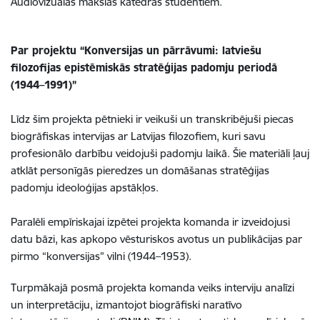
Audiovizuālās mākslas katedras studentiem.
Par projektu “Konversijas un pārrāvumi: latviešu
filozofijas epistēmiskās stratēģijas padomju periodā
(1944–1991)”
Līdz šim projekta pētnieki ir veikuši un transkribējuši piecas
biogrāfiskas intervijas ar Latvijas filozofiem, kuri savu
profesionālo darbību veidojuši padomju laikā. Šie materiāli ļauj
atklāt personīgās pieredzes un domāšanas stratēģijas
padomju ideoloģijas apstākļos.
Paralēli empīriskajai izpētei projekta komanda ir izveidojusi
datu bāzi, kas apkopo vēsturiskos avotus un publikācijas par
pirmo “konversijas” vilni (1944–1953).
Turpmākajā posmā projekta komanda veiks interviju analīzi
un interpretāciju, izmantojot biogrāfiski naratīvo