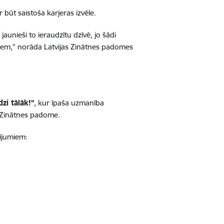
 būt saistoša karjeras izvēle.
 jaunieši to ieraudzītu dzīvē, jo šādi
iem,” norāda Latvijas Zinātnes padomes
dzi tālāk!”
, kur īpaša uzmanība
s Zinātnes padome.
tījumiem: