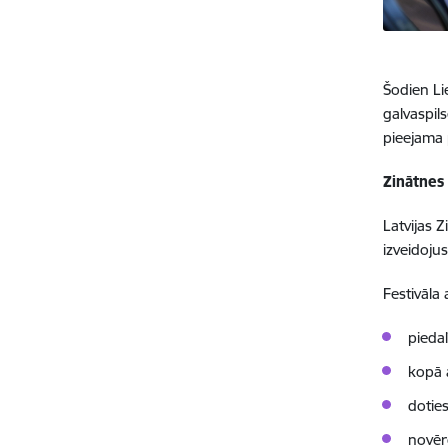
Šodien Li
galvaspil
pieejama 
Zinātnes
Latvijas 
izveidojus
Festivāla 
piedal
kopā
dotie
novē