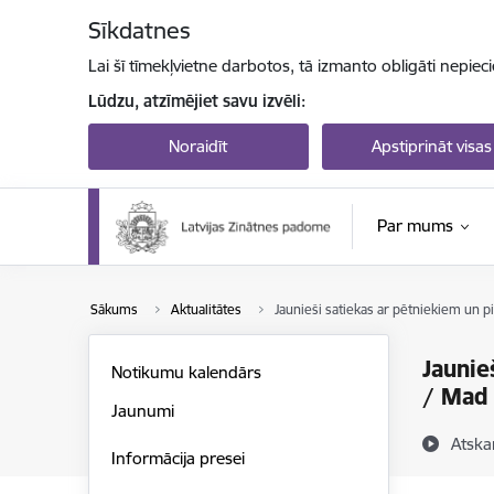
Pāriet uz lapas saturu
Sīkdatnes
Lai šī tīmekļvietne darbotos, tā izmanto obligāti nepiec
Lūdzu, atzīmējiet savu izvēli:
Noraidīt
Apstiprināt visas
Par mums
Sākums
Aktualitātes
Jaunieši satiekas ar pētniekiem un 
Jaunie
Notikumu kalendārs
/ Mad 
Jaunumi
Atska
Informācija presei