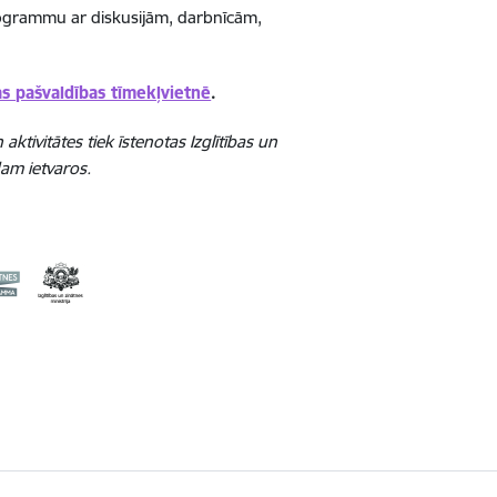
programmu ar diskusijām, darbnīcām,
as pašvaldības tīmekļvietnē
.
ktivitātes tiek īstenotas Izglītības un
dam ietvaros.