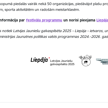
 kopumā piedalās vairāk nekā 50 organizācijas, piedāvājot plašu 
m, sporta aktivitātēm un radošām meistarklasēm.
informācija par
festivāla programmu
un norisi pieejama
Liepāj
otiek Latvijas Jauniešu galvaspilsēta 2025 – Liepāja – ietvaros, un a
ministrijas Jaunatnes politikas valsts programmas 2024.–2026. ga