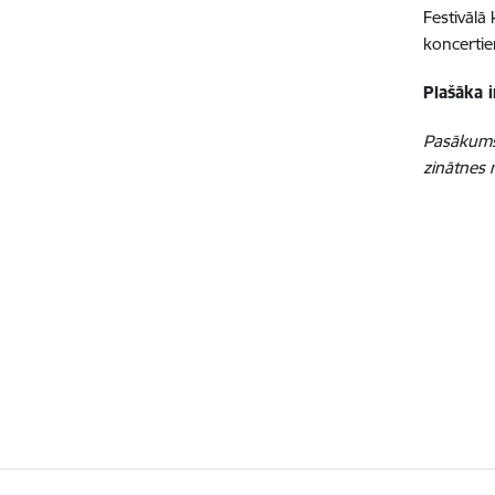
Festivālā
koncertie
Plašāka 
Pasākums n
zinātnes 