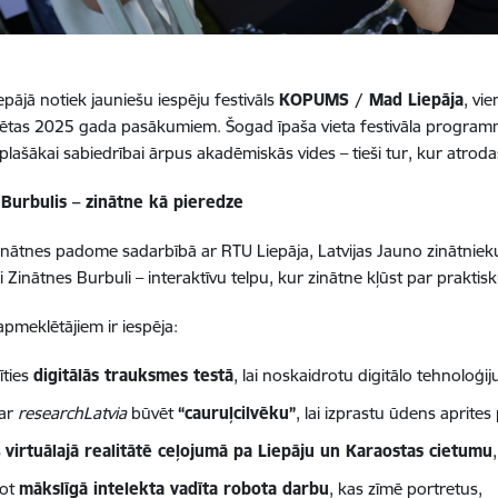
epājā notiek jauniešu iespēju festivāls
KOPUMS / Mad Liepāja
, vi
sētas 2025 gada pasākumiem. Šogad īpaša vieta festivāla programmā
plašākai sabiedrībai ārpus akadēmiskās vides – tieši tur, kur atrodas
 Burbulis – zinātne kā pieredze
Zinātnes padome sadarbībā ar RTU Liepāja, Latvijas Jauno zinātnie
i Zinātnes Burbuli – interaktīvu telpu, kur zinātne kļūst par praktis
apmeklētājiem ir iespēja:
īties
digitālās trauksmes testā
, lai noskaidrotu digitālo tehnoloģij
 ar
researchLatvia
būvēt
“cauruļcilvēku”
, lai izprastu ūdens aprit
s
virtuālajā realitātē ceļojumā pa Liepāju un Karaostas cietumu
rot
mākslīgā intelekta vadīta robota darbu
, kas zīmē portretus,