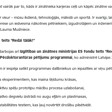
t vairāk par to, kāds ir zinātnieka karjeras ceļš un kāpēc zinātne var
r visur – mūsu ikdienā, tehnoloģijās, mākslā un sportā. Ir svarīgi, lai
erese un iedvesma nākotnes pētniekiem, izgudrotājiem un inženier
 Lauma Muižniece.
telts “Redzi tālāk!”
 darbojas arī
Izglītības un zinātnes ministrijas ES fondu telts “Re
a
Pēcdoktorantūras pētījumu programmai
, ko administrē Latvija
m ir iespēja satikt programmas dalībniekus un iepazīties ar viņu pē
as eksperimentiem, kas maina šķīdumu krāsas,
aktīvu spēļu prototipu mācību procesa uzlabošanai,
natīvo degvielu izstrādi no augu eļļām un plastmasas,
tabilitātes testiem, kas ļauj novērtēt drošību pilsētvidē.