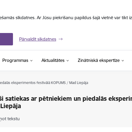
iešamās sīkdatnes. Ar Jūsu piekrišanu papildus šajā vietnē var tikt i
Pārvaldīt sīkdatnes
Programmas
Aktualitātes
Zinātniskā ekspertīze
piedalās eksperimentos festivālā KOPUMS / Mad Liepāja
ši satiekas ar pētniekiem un piedalās ekspe
Liepāja
ņot tekstu