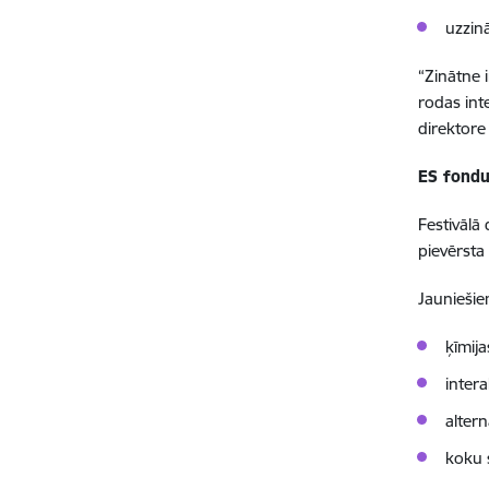
uzzinā
“Zinātne i
rodas int
direktore
ES fondu 
Festivālā
pievērst
Jauniešie
ķīmij
inter
alter
koku s