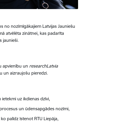
ens no nozīmīgākajiem Latvijas Jauniešu
 atvēlēta zinātnei, kas padarīta
 jaunieši.
ku apvienību un
researchLatvia
ku un aizraujošu pieredzi.
u ietekmi uz ikdienas dzīvi,
es procesus un ūdensapgādes nozīmi,
, ko palīdz īstenot RTU Liepāja,