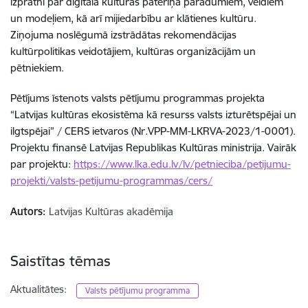
izpratni par digitālā kultūras patēriņa paradumiem, veidiem
un modeļiem, kā arī mijiedarbību ar klātienes kultūru.
Ziņojuma noslēgumā izstrādātas rekomendācijas
kultūrpolitikas veidotājiem, kultūras organizācijām un
pētniekiem.
Pētījums īstenots valsts pētījumu programmas projekta
“Latvijas kultūras ekosistēma kā resurss valsts izturētspējai un
ilgtspējai” / CERS ietvaros (Nr.VPP-MM-LKRVA-2023/1-0001).
Projektu finansē Latvijas Republikas Kultūras ministrija. Vairāk
par projektu:
https://www.lka.edu.lv/lv/petnieciba/petijumu-
projekti/valsts-petijumu-programmas/cers/
Autors:
Latvijas Kultūras akadēmija
Saistītas tēmas
Aktualitātes:
Valsts pētījumu programma