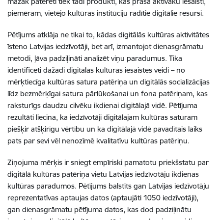
mazāk patērēti tiek tādi produkti, kas prasa aktīvāku iesaisti,
piemēram, vietējo kultūras institūciju radītie digitālie resursi.
Pētījums atklāja ne tikai to, kādas digitālās kultūras aktivitātes
īsteno Latvijas iedzīvotāji, bet arī, izmantojot dienasgrāmatu
metodi, ļāva padziļināti analizēt viņu paradumus. Tika
identificēti dažādi digitālās kultūras iesaistes veidi – no
mērķtiecīga kultūras satura patēriņa un digitālās socializācijas
līdz bezmērķīgai satura pārlūkošanai un fona patēriņam, kas
raksturīgs daudzu cilvēku ikdienai digitālajā vidē. Pētījuma
rezultāti liecina, ka iedzīvotāji digitālajam kultūras saturam
piešķir atšķirīgu vērtību un ka digitālajā vidē pavadītais laiks
pats par sevi vēl nenozīmē kvalitatīvu kultūras patēriņu.
Ziņojuma mērķis ir sniegt empīriski pamatotu priekšstatu par
digitālā kultūras patēriņa vietu Latvijas iedzīvotāju ikdienas
kultūras paradumos. Pētījums balstīts gan Latvijas iedzīvotāju
reprezentatīvas aptaujas datos (aptaujāti 1050 iedzīvotāji),
gan dienasgrāmatu pētījuma datos, kas dod padziļinātu