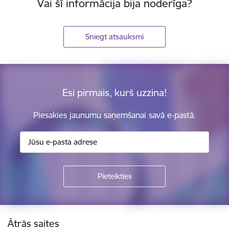
Vai šī informācija bija noderīga?
Sniegt atsauksmi
Esi pirmais, kurš uzzina!
Piesakies jaunumu saņemšanai savā e-pastā.
Kājene
Ātrās saites