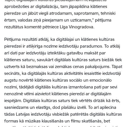
aprobežoties ar digitalizāciju, tam jāpapildina klātienes
pieredze un jābūt viegli atrodamam, saprotamam, tehniski
ērtam, valodas ziņā pieejamam un uzticamam," pētījuma
rezultātus komentē pētniece Līga Vinogradova.
Pētījuma rezultāti atklāj, ka digitālajai un klātienes kultūras
pieredzei ir atšķirīga nozīme iedzīvotāju paradumos. To atklāj
arī dati par iedzīvotāju izteiktāku gatavību maksāt par
klātienes saturu, savukārt digitālais kultūras saturs biežāk tiek
uztverts kā bezmaksas vai zemākas cenas pakalpojums. Tāpat
secināts, ka digitālajās kultūras aktivitātēs iesaistītie iedzīvotāji
augstu novērtē klātienes kultūras sociālo un emocionālo
nozīmi, tādējādi digitālās kultūras izmantošana pati par sevi
nenozīmē vēlmi aizvietot klātienes pieredzi ar digitālajām
iespējām. Digitālais kultūras saturs tiek vērtēts drīzāk kā ērts,
sasniedzams un elastīgs, dod plašāku izvēli. To arī apliecina
tādas Latvijas iedzīvotāju visbiežāk patērētās digitālās kultūras
formas kā mūzikas klausīšanās un filmu skatīšanās, bet