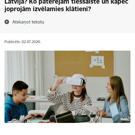
Latvijā? Ko patērējam tiešsaistē un kāpēc
joprojām izvēlamies klātieni?
Atskaņot tekstu
Publicēts: 02.07.2026.