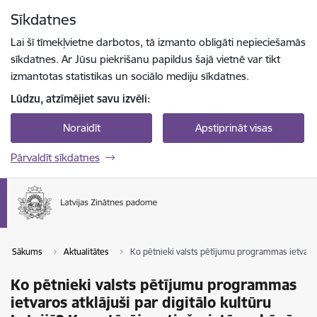
Pāriet uz lapas saturu
Sīkdatnes
Spied
lai meklētu
Enter
Lai šī tīmekļvietne darbotos, tā izmanto obligāti nepieciešamās
sīkdatnes. Ar Jūsu piekrišanu papildus šajā vietnē var tikt
izmantotas statistikas un sociālo mediju sīkdatnes.
Lūdzu, atzīmējiet savu izvēli:
Noraidīt
Apstiprināt visas
Pārvaldīt sīkdatnes
Sākums
Aktualitātes
Ko pētnieki valsts pētījumu programmas ietvaros a
Ko pētnieki valsts pētījumu programmas
ietvaros atklājuši par digitālo kultūru