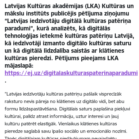
Latvijas Kultūras akadēmijas (LKA) Kultūras un
mākslu institūts publicējis pētījuma ziņojumu
“Latvijas iedzīvotāju digitālā kultūras patēriņa
paradumi”, kurā analizēts, kā digitālās
tehnoloģijas ietekmē kultūras patēriņu Latvijā,
kā iedzīvotāji izmanto digitālo kultūras saturu
un kā digitālā līdzdalība saistās ar klātienes
kultūras pieredzi. Pētījums pieejams LKA
mājaslapā:
https://ej.uz/digitalaskulturaspaterinaparadumi
.
"Latvijas iedzīvotāju kultūras patēriņu pašlaik visprecīzāk
raksturo nevis pāreja no klātienes uz digitālo vidi, bet abu
formu līdzāspastāvēšana. Digitālais saturs paplašina piekļuvi
kultūrai, palīdz atrast informāciju, uztur interesi un ļauj
kultūru patērēt elastīgāk. Vienlaikus klātienes kultūras
pieredze saglabā savu īpašo sociālo un emocionālo nozīmi.
Tāpēc digitālajam kultūras piedāvājumam nevajadzētu