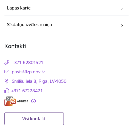
Lapas karte
Sīkdatņu izvēles maiņa
Kontakti
+371 62801521
E-pasts:
pasts@lzp.gov.lv
Smilšu iela 8, Rīga, LV-1050
+371 67228421
Visi kontakti