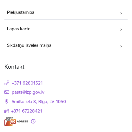
Piekļūstamība
Lapas karte
Sīkdatņu izvēles maiņa
Kontakti
+371 62801521
E-pasts:
pasts@lzp.gov.lv
Smilšu iela 8, Rīga, LV-1050
+371 67228421