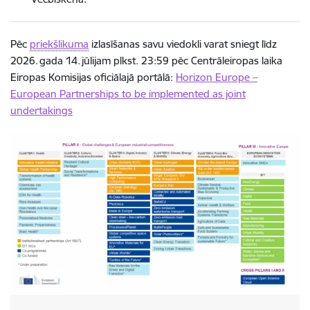
Pēc
priekšlikuma
izlasīšanas savu viedokli varat sniegt līdz
2026. gada 14. jūlijam plkst. 23:59 pēc Centrāleiropas laika
Eiropas Komisijas oficiālajā portālā:
Horizon Europe –
European Partnerships to be implemented as joint
undertakings