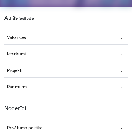
Kājene
Ātrās saites
Vakances
Iepirkumi
Projekti
Par mums
Noderīgi
Privātuma politika