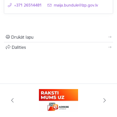
+371 26514481
E-pasts:
maija.bundule@lzp.gov.lv
Drukāt lapu
Dalīties