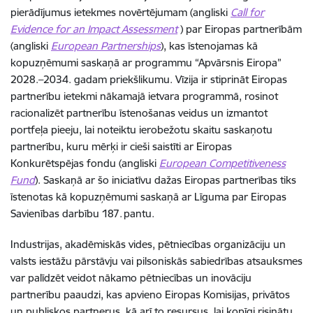
pierādījumus ietekmes novērtējumam (angliski
Call for
Evidence for
an
Impact Assessment
) par Eiropas partnerībām
(angliski
European Partnerships
), kas īstenojamas kā
kopuzņēmumi saskaņā ar programmu “Apvārsnis Eiropa”
2028.–2034. gadam priekšlikumu. Vīzija ir stiprināt Eiropas
partnerību ietekmi nākamajā ietvara programmā, rosinot
racionalizēt partnerību īstenošanas veidus un izmantot
portfeļa pieeju, lai noteiktu ierobežotu skaitu saskaņotu
partnerību, kuru mērķi ir cieši saistīti ar Eiropas
Konkurētspējas fondu (angliski
European Competitiveness
Fund
). Saskaņā ar šo iniciatīvu dažas Eiropas partnerības tiks
īstenotas kā kopuzņēmumi saskaņā ar Līguma par Eiropas
Savienības darbību 187. pantu.
Industrijas, akadēmiskās vides, pētniecības organizāciju un
valsts iestāžu pārstāvju vai pilsoniskās sabiedrības atsauksmes
var palīdzēt veidot nākamo pētniecības un inovāciju
partnerību paaudzi, kas apvieno Eiropas Komisijas, privātos
un publiskos partnerus, kā arī to resursus, lai kopīgi risinātu