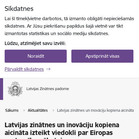
Pāriet uz lapas saturu
Sīkdatnes
Spied
lai meklētu
Enter
Lai šī tīmekļvietne darbotos, tā izmanto obligāti nepieciešamās
sīkdatnes. Ar Jūsu piekrišanu papildus šajā vietnē var tikt
izmantotas statistikas un sociālo mediju sīkdatnes.
Lūdzu, atzīmējiet savu izvēli:
Noraidīt
Apstiprināt visas
Pārvaldīt sīkdatnes
Sākums
Aktualitātes
Latvijas zinātnes un inovāciju kopiena aicināta iz
Latvijas zinātnes un inovāciju kopiena
aicināta izteikt viedokli par Eiropas