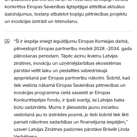
konkrētus Eiropas Savienības ilgtspējīgai attīstībai aktuālus
izaicinājumus, tostarp atbalstot kopīgu pētniecības projektu
un inovācijas izstrādi un īstenošanu.
“Šī ir iespēja sniegt ieguldījumu Eiropas Komisijas darbā,
pilnveidojot Eiropas partnerību modeli 2028.–2034. gada
plānošanas periodam. Tāpēc aicinu ikvienu Latvijas
zinātnes, inovāciju un uzņēmējdarbības ekosistēmas
pārstāvi veltīt laiku un piedalīties sabiedriskajā
apspriešanā par Eiropas partnerību nākotni. Šobrīd, kad
tiek veidota nākamā Eiropas Savienības pētniecības un
inovācijas programma ciešā sasaistē ar Eiropas
Konkurētspējas fondu, ir īpaši svarīgi, lai Latvijas balss
būtu sadzirdēta. Mums ir jāiesaistās jaunu iniciatīvu
veidošanā jau to izstrādes posmā, jo tieši šobrīd tiek likti
pamati nākotnes sadarbības un finansējuma iespējām,”
uzsver Latvijas Zinātnes padomes pārstāve Briselē Linda
Vecbiškena.