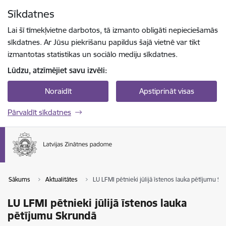
Pāriet uz lapas saturu
Sīkdatnes
Spied
lai meklētu
Enter
Lai šī tīmekļvietne darbotos, tā izmanto obligāti nepieciešamās
sīkdatnes. Ar Jūsu piekrišanu papildus šajā vietnē var tikt
izmantotas statistikas un sociālo mediju sīkdatnes.
Lūdzu, atzīmējiet savu izvēli:
Noraidīt
Apstiprināt visas
Pārvaldīt sīkdatnes
Sākums
Aktualitātes
LU LFMI pētnieki jūlijā īstenos lauka pētījumu S
LU LFMI pētnieki jūlijā īstenos lauka
pētījumu Skrundā