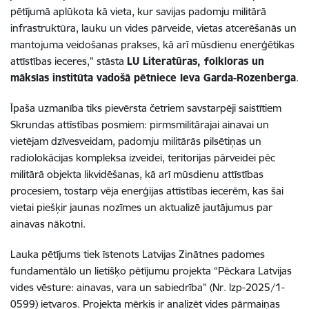
pētījumā aplūkota kā vieta, kur savijas padomju militārā
infrastruktūra, lauku un vides pārveide, vietas atcerēšanās un
mantojuma veidošanas prakses, kā arī mūsdienu enerģētikas
attīstības ieceres,” stāsta
LU Literatūras, folkloras un
mākslas institūta vadošā pētniece Ieva Garda-Rozenberga
.
Īpaša uzmanība tiks pievērsta četriem savstarpēji saistītiem
Skrundas attīstības posmiem: pirmsmilitārajai ainavai un
vietējam dzīvesveidam, padomju militārās pilsētiņas un
radiolokācijas kompleksa izveidei, teritorijas pārveidei pēc
militārā objekta likvidēšanas, kā arī mūsdienu attīstības
procesiem, tostarp vēja enerģijas attīstības iecerēm, kas šai
vietai piešķir jaunas nozīmes un aktualizē jautājumus par
ainavas nākotni.
Lauka pētījums tiek īstenots Latvijas Zinātnes padomes
fundamentālo un lietišķo pētījumu projekta “Pēckara Latvijas
vides vēsture: ainavas, vara un sabiedrība” (Nr. lzp-2025/1-
0599) ietvaros. Projekta mērķis ir analizēt vides pārmaiņas