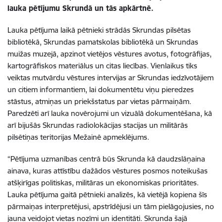
lauka pētījumu Skrundā un tās apkārtnē.
Lauka pētījuma laikā pētnieki strādās Skrundas pilsētas
bibliotēkā, Skrundas pamatskolas bibliotēkā un Skrundas
muižas muzejā, apzinot vietējos vēstures avotus, fotogrāfijas,
kartogrāfiskos materiālus un citas liecības. Vienlaikus tiks
veiktas mutvārdu vēstures intervijas ar Skrundas iedzīvotājiem
un citiem informantiem, lai dokumentētu viņu pieredzes
stāstus, atmiņas un priekšstatus par vietas pārmaiņām.
Paredzēti arī lauka novērojumi un vizuālā dokumentēšana, kā
arī bijušās Skrundas radiolokācijas stacijas un militārās
pilsētiņas teritorijas Mežainē apmeklējums.
“Pētījuma uzmanības centrā būs Skrunda kā daudzslāņaina
ainava, kuras attīstību dažādos vēstures posmos noteikušas
atšķirīgas politiskas, militāras un ekonomiskas prioritātes.
Lauka pētījuma gaitā pētnieki analizēs, kā vietējā kopiena šīs
pārmaiņas interpretējusi, apstrīdējusi un tām pielāgojusies, no
jauna veidojot vietas nozīmi un identitāti. Skrunda šajā