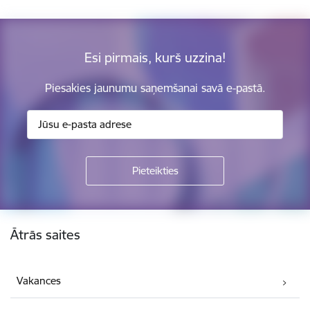
Esi pirmais, kurš uzzina!
Piesakies jaunumu saņemšanai savā e-pastā.
Kājene
Ātrās saites
Vakances