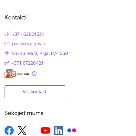
Kontakti
+371 62801521
E-pasts:
pasts@lzp.gov.lv
Smilšu iela 8, Rīga, LV-1050
+371 67228421
Visi kontakti
Sekojiet mums