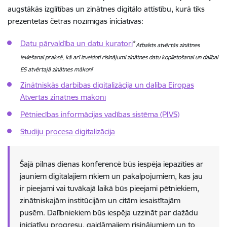
augstākās izglītības un zinātnes digitālo attīstību, kurā tiks
prezentētas četras nozīmīgas iniciatīvas:
Datu pārvaldība un datu kuratori
*
Atbalsts atvērtās zinātnes
ieviešanai praksē, kā arī izveidoti risinājumi zinātnes datu koplietošanai un dalībai
ES atvērtajā zinātnes mākonī
Zinātniskās darbības digitalizācija un dalība Eiropas
Atvērtās zinātnes mākonī
Pētniecības informācijas vadības sistēma (PIVS)
Studiju procesa digitalizācija
Šajā pilnas dienas konferencē būs iespēja iepazīties ar
jauniem digitālajiem rīkiem un pakalpojumiem, kas jau
ir pieejami vai tuvākajā laikā būs pieejami pētniekiem,
zinātniskajām institūcijām un citām iesaistītajām
pusēm. Dalībniekiem būs iespēja uzzināt par dažādu
iniciatīvu progresu, gaidāmajiem risinājumiem un to