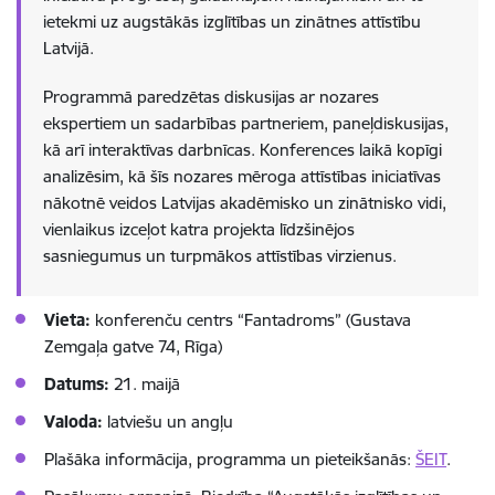
ietekmi uz augstākās izglītības un zinātnes attīstību
Latvijā.
Programmā paredzētas diskusijas ar nozares
ekspertiem un sadarbības partneriem, paneļdiskusijas,
kā arī interaktīvas darbnīcas. Konferences laikā kopīgi
analizēsim, kā šīs nozares mēroga attīstības iniciatīvas
nākotnē veidos Latvijas akadēmisko un zinātnisko vidi,
vienlaikus izceļot katra projekta līdzšinējos
sasniegumus un turpmākos attīstības virzienus.
Vieta:
konferenču centrs “Fantadroms” (Gustava
Zemgaļa gatve 74, Rīga)
Datums:
21. maijā
Valoda:
latviešu un angļu
Plašāka informācija, programma un pieteikšanās:
ŠEIT
.