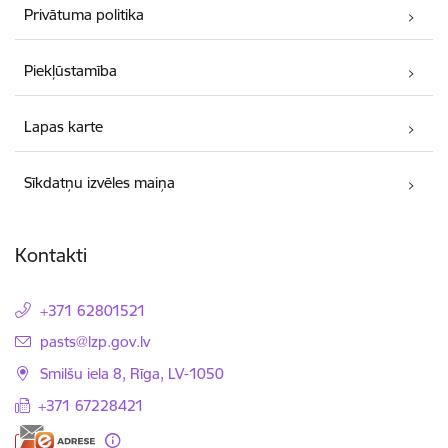
Privātuma politika
Piekļūstamība
Lapas karte
Sīkdatņu izvēles maiņa
Kontakti
+371 62801521
E-pasts:
pasts@lzp.gov.lv
Smilšu iela 8, Rīga, LV-1050
+371 67228421