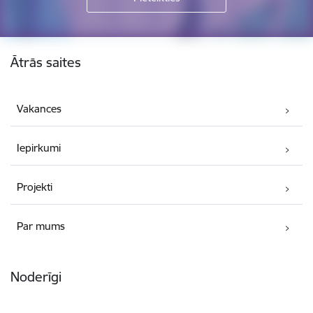
Kājene
Ātrās saites
Vakances
Iepirkumi
Projekti
Par mums
Noderīgi