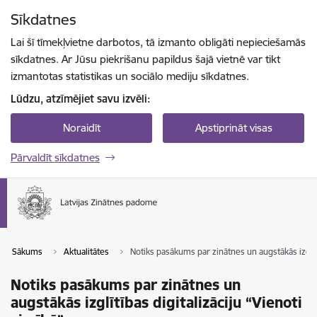
Pāriet uz lapas saturu
Sīkdatnes
Spied
lai meklētu
Enter
Lai šī tīmekļvietne darbotos, tā izmanto obligāti nepieciešamās
sīkdatnes. Ar Jūsu piekrišanu papildus šajā vietnē var tikt
izmantotas statistikas un sociālo mediju sīkdatnes.
Lūdzu, atzīmējiet savu izvēli:
Noraidīt
Apstiprināt visas
Pārvaldīt sīkdatnes
Sākums
Aktualitātes
Notiks pasākums par zinātnes un augstākās izglītīb
Notiks pasākums par zinātnes un
augstākās izglītības digitalizāciju “Vienoti