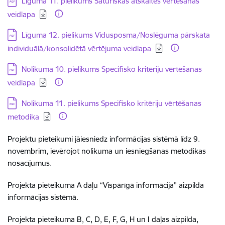
Lejupielādēt:
Līguma 11. pielikums Saturiskās atskaites vērtēšanas
veidlapa
Lejupielādēt:
Līguma 12. pielikums Vidusposma/Noslēguma pārskata
individuālā/konsolidētā vērtējuma veidlapa
Lejupielādēt:
Nolikuma 10. pielikums Specifisko kritēriju vērtēšanas
veidlapa
Lejupielādēt:
Nolikuma 11. pielikums Specifisko kritēriju vērtēšanas
metodika
Projektu pieteikumi jāiesniedz informācijas sistēmā līdz 9.
novembrim, ievērojot nolikuma un iesniegšanas metodikas
nosacījumus.
Projekta pieteikuma A daļu “Vispārīgā informācija” aizpilda
informācijas sistēmā.
Projekta pieteikuma B, C, D, E, F, G, H un I daļas aizpilda,