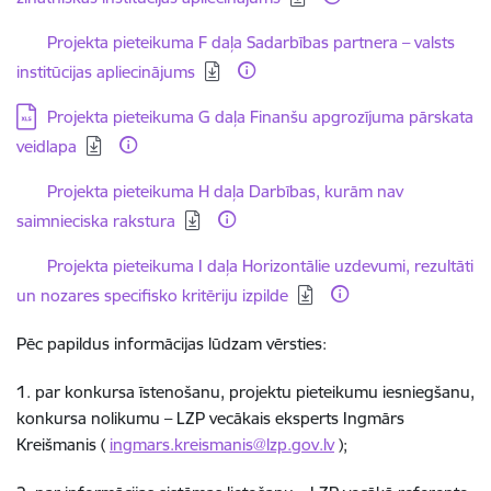
Lejupielādēt:
Projekta pieteikuma F daļa Sadarbības partnera – valsts
institūcijas apliecinājums
Lejupielādēt:
Projekta pieteikuma G daļa Finanšu apgrozījuma pārskata
veidlapa
Lejupielādēt:
Projekta pieteikuma H daļa Darbības, kurām nav
saimnieciska rakstura
Lejupielādēt:
Projekta pieteikuma I daļa Horizontālie uzdevumi, rezultāti
un nozares specifisko kritēriju izpilde
Pēc papildus informācijas lūdzam vērsties:
1. par konkursa īstenošanu, projektu pieteikumu iesniegšanu,
konkursa nolikumu – LZP vecākais eksperts Ingmārs
Kreišmanis (
ingmars.kreismanis@lzp.gov.lv
);