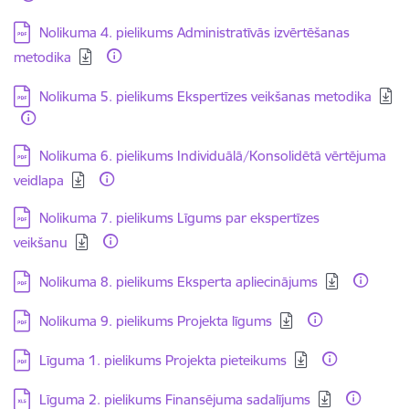
Lejupielādēt:
Nolikuma 4. pielikums Administratīvās izvērtēšanas
metodika
Lejupielādēt:
Nolikuma 5. pielikums Ekspertīzes veikšanas metodika
Lejupielādēt:
Nolikuma 6. pielikums Individuālā/Konsolidētā vērtējuma
veidlapa
Lejupielādēt:
Nolikuma 7. pielikums Līgums par ekspertīzes
veikšanu
Lejupielādēt:
Nolikuma 8. pielikums Eksperta apliecinājums
Lejupielādēt:
Nolikuma 9. pielikums Projekta līgums
Lejupielādēt:
Līguma 1. pielikums Projekta pieteikums
Lejupielādēt:
Līguma 2. pielikums Finansējuma sadalījums