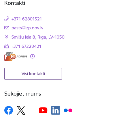
Kontakti
+371 62801521
E-pasts:
pasts@lzp.gov.lv
Smilšu iela 8, Rīga, LV-1050
+371 67228421
Visi kontakti
Sekojiet mums