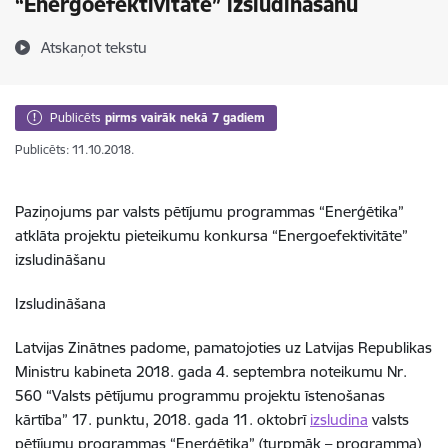
“Energoefektivitāte” izsludināšanu
Atskaņot tekstu
Publicēts
pirms vairāk nekā 7 gadiem
Publicēts: 11.10.2018.
Paziņojums par valsts pētījumu programmas “Enerģētika”
atklāta projektu pieteikumu konkursa “Energoefektivitāte”
izsludināšanu
Izsludināšana
Latvijas Zinātnes padome, pamatojoties uz Latvijas Republikas
Ministru kabineta 2018. gada 4. septembra noteikumu Nr.
560 “Valsts pētījumu programmu projektu īstenošanas
kārtība” 17. punktu, 2018. gada 11. oktobrī
izsludina
valsts
pētījumu programmas “Enerģētika” (turpmāk – programma)