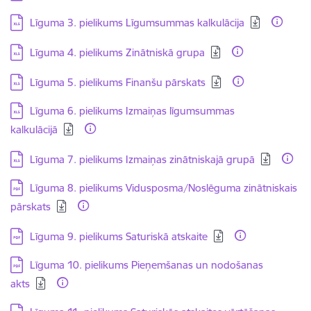
Lejupielādēt:
Līguma 3. pielikums Līgumsummas kalkulācija
Lejupielādēt:
Līguma 4. pielikums Zinātniskā grupa
Lejupielādēt:
Līguma 5. pielikums Finanšu pārskats
Lejupielādēt:
Līguma 6. pielikums Izmaiņas līgumsummas
kalkulācijā
Lejupielādēt:
Līguma 7. pielikums Izmaiņas zinātniskajā grupā
Lejupielādēt:
Līguma 8. pielikums Vidusposma/Noslēguma zinātniskais
pārskats
Lejupielādēt:
Līguma 9. pielikums Saturiskā atskaite
Lejupielādēt:
Līguma 10. pielikums Pieņemšanas un nodošanas
akts