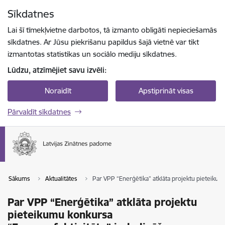
Pāriet uz lapas saturu
Sīkdatnes
Spied
lai meklētu
Enter
Lai šī tīmekļvietne darbotos, tā izmanto obligāti nepieciešamās
sīkdatnes. Ar Jūsu piekrišanu papildus šajā vietnē var tikt
izmantotas statistikas un sociālo mediju sīkdatnes.
Lūdzu, atzīmējiet savu izvēli:
Noraidīt
Apstiprināt visas
Pārvaldīt sīkdatnes
Sākums
Aktualitātes
Par VPP “Enerģētika” atklāta projektu pieteikum
Par VPP “Enerģētika” atklāta projektu
pieteikumu konkursa