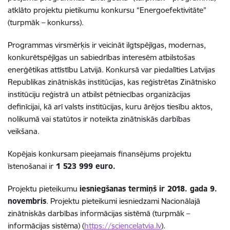
atklāto projektu pietikumu konkursu “Energoefektivitāte”
(turpmāk – konkurss).
Programmas virsmērķis ir veicināt ilgtspējīgas, modernas,
konkurētspējīgas un sabiedrības interesēm atbilstošas
enerģētikas attīstību Latvijā. Konkursā var piedalīties Latvijas
Republikas zinātniskās institūcijas, kas reģistrētas Zinātnisko
institūciju reģistrā un atbilst pētniecības organizācijas
definīcijai, kā arī valsts institūcijas, kuru ārējos tiesību aktos,
nolikumā vai statūtos ir noteikta zinātniskās darbības
veikšana.
Kopējais konkursam pieejamais finansējums projektu
īstenošanai ir
1 523 999 euro.
Projektu pieteikumu
iesniegšanas termiņš ir 2018. gada 9.
novembris
. Projektu pieteikumi iesniedzami Nacionālajā
zinātniskās darbības informācijas sistēmā (turpmāk –
informācijas sistēma) (
https://sciencelatvia.lv
).