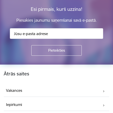
Esi pirmais, kurš uzzina!
Piesakies jaunumu saņemšanai savā e-pastā.
Kājene
Ātrās saites
Vakances
Iepirkumi