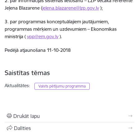
2. par informācijas sistēmas lietošanu – LZP vecākā referente
Jeļena Blazarene (
jelena.blazarene@lzp.gov.lv
);
3. par programmas konceptuālajiem jautājumiem,
programmas mērķiem un uzdevumiem – Ekonomikas
ministrija (
vpp@em.gov.lv
).
Pedējā atjaunošana 11-10-2018
Saistītas tēmas
Aktualitātes:
Valsts pētījumu programma
Drukāt lapu
Dalīties