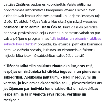
Latvijas Zinātnes padomes koordinētās Valsts pētījumu
programmas informatīvās kampaņas ietvaros skolēni tiek
aicināti tuvāk iepazīt zinātnes pasauli un karjeras iespējas tajā,
tāpēc 17. oktobrī Rīgas Valsts klasiskajā ģimnāzijā viesosies
pētniece Dr.sc.admin. Ireta Čekse
, kura dalīsies pieredzē
par savu profesionālo ceļu zinātnē un pastāstīs vairāk arī par
valsts pētījumu programmas “
„
Saliedētas un pilsoniski aktīvas
sabiedrības attīstība
” projektu, kā ietvaros pētnieku komanda
pēta, kā dažādu sociālo, kultūras un ekonomisko faktoru
mijiedarbība ietekmē sabiedrības saliedētību Latvijā.
“Tikšanās laikā tiks aplūkots zinātnieka karjeras ceļš,
iespējas un zinātnieka kā cilvēka ieguvumi un pienesums
sabiedrībai. Aplūkosim jautājumu - kādi ir ieguvumi un
vērtība, ja izvēlamies akadēmisko ceļu, pievērsīsimies arī
jautājumam par indivīda lomu sabiedrībā un sabiedrības
iespējām, ja tā ir vienota savā rīcībā, vērtībās un
mērķos.”