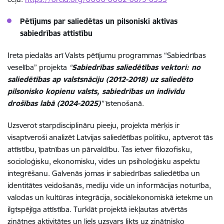
Pētījums par
saliedētas un pilsoniski aktīvas
sabiedrības attīstību
Ireta piedalās arī Valsts pētījumu programmas “Sabiedrības
veselība” projekta
“
Sabiedrības saliedētības vektori: no
saliedētības ap valstsnāciju (2012-2018) uz saliedēto
pilsonisko kopienu valsts, sabiedrības un indivīdu
drošības labā (2024-2025)
”
īstenošanā.
Uzsverot starpdisciplināru pieeju, projekta mērķis ir
visaptveroši analizēt Latvijas saliedētības politiku, aptverot tās
attīstību, īpatnības un pārvaldību. Tas ietver filozofisku,
socioloģisku, ekonomisku, vides un psiholoģisku aspektu
integrēšanu. Galvenās jomas ir sabiedrības saliedētība un
identitātes veidošanās, mediju vide un informācijas noturība,
valodas un kultūras integrācija, sociālekonomiskā ietekme un
ilgtspējīga attīstība. Turklāt projektā iekļautas atvērtās
zinātnes aktivitātes un liels uzsvars likts uz zinātnisko