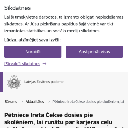
Pāriet uz lapas saturu
Sīkdatnes
Spied
lai meklētu
Enter
Lai šī tīmekļvietne darbotos, tā izmanto obligāti nepieciešamās
sīkdatnes. Ar Jūsu piekrišanu papildus šajā vietnē var tikt
izmantotas statistikas un sociālo mediju sīkdatnes.
Lūdzu, atzīmējiet savu izvēli:
Noraidīt
Apstiprināt visas
Pārvaldīt sīkdatnes
Sākums
Aktualitātes
Pētniece Ireta Čekse dosies pie skolēniem, lai r
Pētniece Ireta Čekse dosies pie
skolēniem, lai runātu par karjeras ceļu