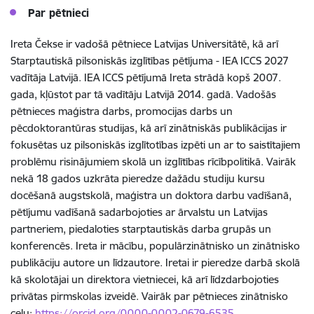
Par pētnieci
Ireta Čekse ir vadošā pētniece Latvijas Universitātē, kā arī
Starptautiskā pilsoniskās izglītības pētījuma - IEA ICCS 2027
vadītāja Latvijā. IEA ICCS pētījumā Ireta strādā kopš 2007.
gada, kļūstot par tā vadītāju Latvijā 2014. gadā. Vadošās
pētnieces maģistra darbs, promocijas darbs un
pēcdoktorantūras studijas, kā arī zinātniskās publikācijas ir
fokusētas uz pilsoniskās izglītotības izpēti un ar to saistītajiem
problēmu risinājumiem skolā un izglītības rīcībpolitikā. Vairāk
nekā 18 gados uzkrāta pieredze dažādu studiju kursu
docēšanā augstskolā, maģistra un doktora darbu vadīšanā,
pētījumu vadīšanā sadarbojoties ar ārvalstu un Latvijas
partneriem, piedaloties starptautiskās darba grupās un
konferencēs. Ireta ir mācību, populārzinātnisko un zinātnisko
publikāciju autore un līdzautore. Iretai ir pieredze darbā skolā
kā skolotājai un direktora vietniecei, kā arī līdzdarbojoties
privātas pirmskolas izveidē. Vairāk par pētnieces zinātnisko
ceļu:
https://orcid.org/0000-0002-0679-6535