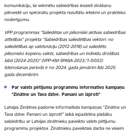
komunikāciju, lai sekmētu sabiedrības iesaisti zināšanu
pilnveidē un spēcinātu projekta rezultātu ietekmi un praktisko
noderīgumu.
VPP programmas "Saliedētas un pilsoniski aktīvas sabiedrības
attīstības" projekta "Sabiedrības saliedētības vektori: no
saliedētības ap valstsnāciju (2012-2018) uz saliedēto
pilsonisko kopienu valsts, sabiedrības un indivīdu drošības
labā (2024-2025)" (VPP-KM-SPASA-2023/1-0002)
īstenošanas periods ir no 2024. gada janvārim līdz 2025.
gada decembrim.
Par valsts pētījumu programmu informatīvo kampaņu
“Zinātne un Tava dzīve. Pamani un izproti”
Latvijas Zinātnes padome informatīvās kampaņas “Zinātne un
Tava dzīve: Pamani un izproti!” laikā iepazīstina plašāku
sabiedrību ar Latvijas zinātnieku paveikto valsts pētījumu
programmu projektos. Zinātnieku paveiktais darbs ne visiem