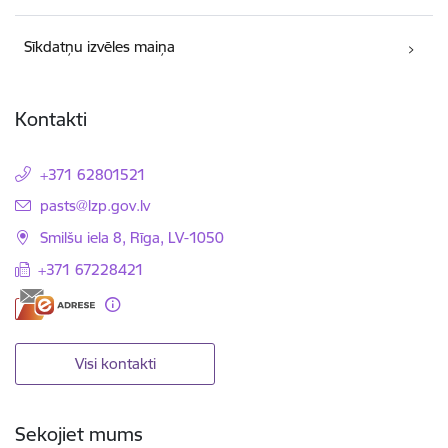
Sīkdatņu izvēles maiņa
Kontakti
+371 62801521
E-pasts:
pasts@lzp.gov.lv
Smilšu iela 8, Rīga, LV-1050
+371 67228421
Visi kontakti
Sekojiet mums