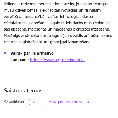
ikdienā ir redzams, bet tas ir ļoti būtisks, jo uzlabo svarīgas
mūsu dzīves jomas. Tiek radītas inovācijas un risinājumi
veselībā un aizsardzībā, radītas tehnoloģijas darba
efektivitātes uzlabošanai, ieguldīts liels darbs mūsu valodas
saglabāšanā, mācīšanas un mācīšanās pieredzes attīstīšanā.
Nozīmīgs zinātnieku darba ieguldījums veltīts arī mūsu zemes
resursu saglabāšanai un ilgtspējīgai izmantošanai.
Vairāk par informatīvo
kampaņu:
https://www.viegliparzinatni.lv/
Saistītas tēmas
Aktualitātes:
VPP
Valsts pētījumu programma