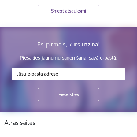
Sniegt atsauksmi
Esi pirmais, kurš uzzina!
Piesakies jaunumu saņemšanai savā e-pastā.
Kājene
Ātrās saites