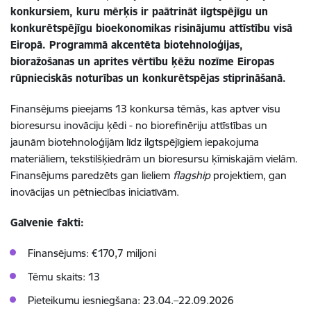
konkursiem, kuru mērķis ir paātrināt ilgtspējīgu un
konkurētspējīgu bioekonomikas risinājumu attīstību visā
Eiropā. Programmā akcentēta biotehnoloģijas,
bioražošanas un aprites vērtību ķēžu nozīme Eiropas
rūpnieciskās noturības un konkurētspējas stiprināšanā.
Finansējums pieejams 13 konkursa tēmās, kas aptver visu
bioresursu inovāciju ķēdi - no biorefinēriju attīstības un
jaunām biotehnoloģijām līdz ilgtspējīgiem iepakojuma
materiāliem, tekstilšķiedrām un bioresursu ķīmiskajām vielām.
Finansējums paredzēts gan lieliem
flagship
projektiem, gan
inovācijas un pētniecības iniciatīvām.
Galvenie fakti:
Finansējums:
€170,7 miljoni
Tēmu skaits:
13
Pieteikumu iesniegšana:
23.04.–22.09.2026