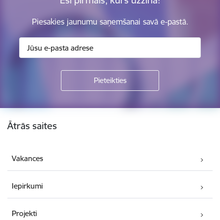
Piesakies jaunumu saņemšanai savā e-pastā.
Kājene
Ātrās saites
Vakances
Iepirkumi
Projekti