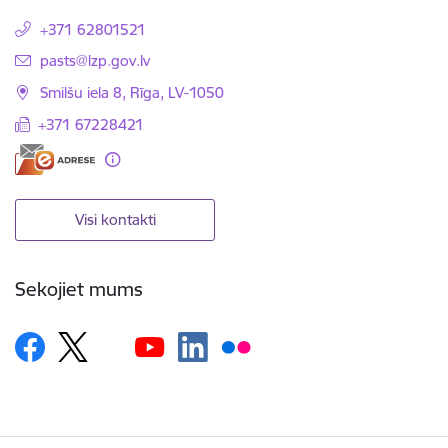
+371 62801521
E-pasts:
pasts@lzp.gov.lv
Smilšu iela 8, Rīga, LV-1050
+371 67228421
Visi kontakti
Sekojiet mums