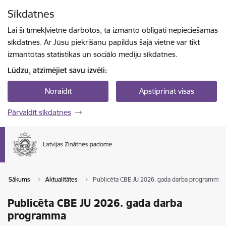
Pāriet uz lapas saturu
Sīkdatnes
Spied
lai meklētu
Enter
Lai šī tīmekļvietne darbotos, tā izmanto obligāti nepieciešamās
sīkdatnes. Ar Jūsu piekrišanu papildus šajā vietnē var tikt
izmantotas statistikas un sociālo mediju sīkdatnes.
Lūdzu, atzīmējiet savu izvēli:
Noraidīt
Apstiprināt visas
Pārvaldīt sīkdatnes
Sākums
Aktualitātes
Publicēta CBE JU 2026. gada darba programma
Publicēta CBE JU 2026. gada darba
programma